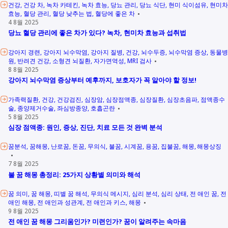
건강
건강 차
녹차 카테킨
녹차 효능
당뇨 관리
당뇨 식단
현미 식이섬유
현미차
효능
혈당 관리
혈당 낮추는 법
혈당에 좋은 차
4 8월 2025
당뇨 혈당 관리에 좋은 차가 있다? 녹차, 현미차 효능과 섭취법
강아지 경련
강아지 뇌수막염
강아지 질병
건강
뇌수두증
뇌수막염 증상
동물병
원
반려견 건강
소형견 뇌질환
자가면역성
MRI 검사
8 8월 2025
강아지 뇌수막염 증상부터 예후까지, 보호자가 꼭 알아야 할 정보!
가족력질환
건강
건강검진
심장암
심장점액종
심장질환
심장초음파
점액종수
술
종양제거수술
좌심방종양
호흡곤란
5 8월 2025
심장 점액종: 원인, 증상, 진단, 치료 모든 것 완벽 분석
꿈분석
꿈해몽
난로꿈
돈꿈
무의식
불꿈
시계꿈
용꿈
집불꿈
해몽
해몽상징
7 8월 2025
불 꿈 해몽 총정리: 25가지 상황별 의미와 해석
꿈 의미
꿈 해몽
띠별 꿈 해석
무의식 메시지
심리 분석
심리 상태
전 애인 꿈
전
애인 해몽
전 애인과 성관계
전 애인과 키스
해몽
9 8월 2025
전 애인 꿈 해몽 그리움인가? 미련인가? 꿈이 알려주는 속마음