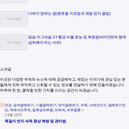
다래끼 없애는 법(종류별 치료법과 재발 방지 꿀팁)
칼슘 마그네슘 2:1 황금 비율 효능 및 복용법(비타민D와 함께
섭취해야 하는 이유)
소개글
이곳은 다양한 주제와 뉴스에 대해 궁금해하고, 재밌는 이야기에 관심 있는 분
들에게 진짜 유익하고 신뢰할 수 있는 정보를 전달하기 위해 만들어졌습니다.
하루에 한 번, 클릭할 만한 가치를 드리는 공간이 되겠습니다.
건강
금속알레르기
니켈알레르기
반지알레르기
쇠독
스테인리스
알레르기진
단
액세서리주의
접촉성피부염
피부과
피부질환
2 8월 2025
목걸이 반지 쇠독 증상 예방 및 관리법