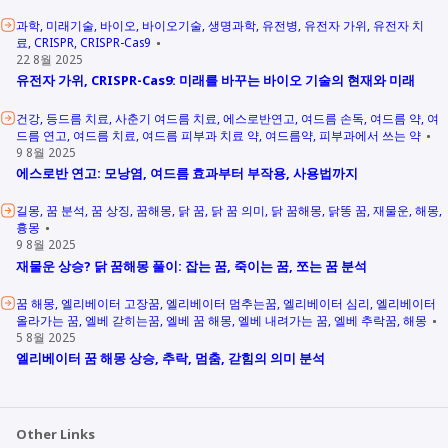
과학
미래기술
바이오
바이오기술
생명과학
유전병
유전자 가위
유전자 치
료
CRISPR
CRISPR-Cas9
22 8월 2025
유전자 가위, CRISPR-Cas9: 미래를 바꾸는 바이오 기술의 현재와 미래
건강
등드름 치료
사춘기 여드름 치료
에스로반연고
여드름 손독
여드름 약
여
드름 연고
여드름 치료
여드름 피부과 치료 약
여드름약
피부과에서 쓰는 약
9 8월 2025
에스로반 연고: 모낭염, 여드름 효과부터 부작용, 사용법까지
길몽
꿈 분석
꿈 상징
꿈해몽
닭 꿈
닭 꿈 의미
닭 꿈해몽
닭똥 꿈
재물운
해몽
흉몽
9 8월 2025
재물운 상승? 닭 꿈해몽 풀이: 잡는 꿈, 죽이는 꿈, 쪼는 꿈 분석
꿈 해몽
엘리베이터 고장꿈
엘리베이터 멈추는꿈
엘리베이터 심리
엘리베이터
올라가는 꿈
엘베 갇히는꿈
엘베 꿈 해몽
엘베 내려가는 꿈
엘베 추락꿈
해몽
5 8월 2025
엘리베이터 꿈 해몽 상승, 추락, 멈춤, 갇힘의 의미 분석
Other Links