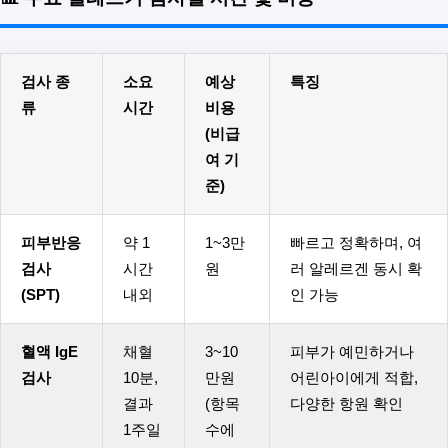
검사 종
소요
예상
특징
류
시간
비용
(비급
여 기
준)
피부반응
약 1
1~3만
빠르고 정확하며, 여
검사
시간
원
러 알레르겐 동시 확
(SPT)
내외
인 가능
혈액 IgE
채혈
3~10
피부가 예민하거나
검사
10분,
만원
어린아이에게 적합,
결과
(항목
다양한 항원 확인
1주일
수에