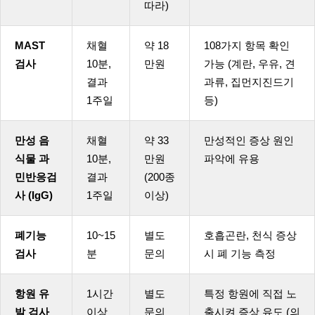
따라)
MAST
채혈
약 18
108가지 항목 확인
검사
10분,
만원
가능 (계란, 우유, 견
결과
과류, 집먼지진드기
1주일
등)
만성 음
채혈
약 33
만성적인 증상 원인
식물 과
10분,
만원
파악에 유용
민반응검
결과
(200종
사 (IgG)
1주일
이상)
폐기능
10~15
별도
호흡곤란, 천식 증상
검사
분
문의
시 폐 기능 측정
항원 유
1시간
별도
특정 항원에 직접 노
발 검사
이상
문의
출시켜 증상 유도 (의