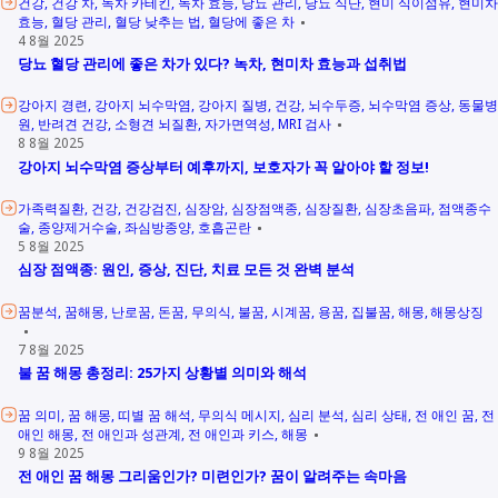
건강
건강 차
녹차 카테킨
녹차 효능
당뇨 관리
당뇨 식단
현미 식이섬유
현미차
효능
혈당 관리
혈당 낮추는 법
혈당에 좋은 차
4 8월 2025
당뇨 혈당 관리에 좋은 차가 있다? 녹차, 현미차 효능과 섭취법
강아지 경련
강아지 뇌수막염
강아지 질병
건강
뇌수두증
뇌수막염 증상
동물병
원
반려견 건강
소형견 뇌질환
자가면역성
MRI 검사
8 8월 2025
강아지 뇌수막염 증상부터 예후까지, 보호자가 꼭 알아야 할 정보!
가족력질환
건강
건강검진
심장암
심장점액종
심장질환
심장초음파
점액종수
술
종양제거수술
좌심방종양
호흡곤란
5 8월 2025
심장 점액종: 원인, 증상, 진단, 치료 모든 것 완벽 분석
꿈분석
꿈해몽
난로꿈
돈꿈
무의식
불꿈
시계꿈
용꿈
집불꿈
해몽
해몽상징
7 8월 2025
불 꿈 해몽 총정리: 25가지 상황별 의미와 해석
꿈 의미
꿈 해몽
띠별 꿈 해석
무의식 메시지
심리 분석
심리 상태
전 애인 꿈
전
애인 해몽
전 애인과 성관계
전 애인과 키스
해몽
9 8월 2025
전 애인 꿈 해몽 그리움인가? 미련인가? 꿈이 알려주는 속마음