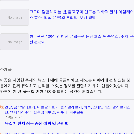
고구마 달콤해지는 법, 꿀고구마 만드는 과학적 원리(아밀레이
스 효소, 최적 온도)와 조리법, 보관 방법
한국관광 100선 강천산 군립공원 등산코스, 단풍명소, 주차, 주
변 관광지
소개글
이곳은 다양한 주제와 뉴스에 대해 궁금해하고, 재밌는 이야기에 관심 있는 분
들에게 진짜 유익하고 신뢰할 수 있는 정보를 전달하기 위해 만들어졌습니다.
하루에 한 번, 클릭할 만한 가치를 드리는 공간이 되겠습니다.
건강
금속알레르기
니켈알레르기
반지알레르기
쇠독
스테인리스
알레르기진
단
액세서리주의
접촉성피부염
피부과
피부질환
2 8월 2025
목걸이 반지 쇠독 증상 예방 및 관리법