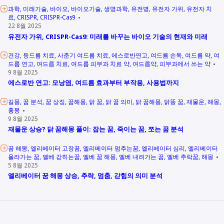
과학
미래기술
바이오
바이오기술
생명과학
유전병
유전자 가위
유전자 치
료
CRISPR
CRISPR-Cas9
22 8월 2025
유전자 가위, CRISPR-Cas9: 미래를 바꾸는 바이오 기술의 현재와 미래
건강
등드름 치료
사춘기 여드름 치료
에스로반연고
여드름 손독
여드름 약
여
드름 연고
여드름 치료
여드름 피부과 치료 약
여드름약
피부과에서 쓰는 약
9 8월 2025
에스로반 연고: 모낭염, 여드름 효과부터 부작용, 사용법까지
길몽
꿈 분석
꿈 상징
꿈해몽
닭 꿈
닭 꿈 의미
닭 꿈해몽
닭똥 꿈
재물운
해몽
흉몽
9 8월 2025
재물운 상승? 닭 꿈해몽 풀이: 잡는 꿈, 죽이는 꿈, 쪼는 꿈 분석
꿈 해몽
엘리베이터 고장꿈
엘리베이터 멈추는꿈
엘리베이터 심리
엘리베이터
올라가는 꿈
엘베 갇히는꿈
엘베 꿈 해몽
엘베 내려가는 꿈
엘베 추락꿈
해몽
5 8월 2025
엘리베이터 꿈 해몽 상승, 추락, 멈춤, 갇힘의 의미 분석
Other Links