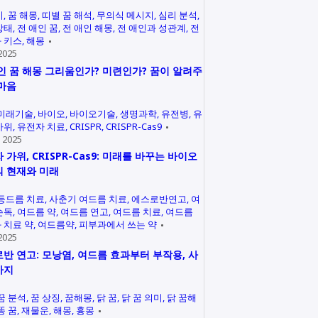
미
꿈 해몽
띠별 꿈 해석
무의식 메시지
심리 분석
상태
전 애인 꿈
전 애인 해몽
전 애인과 성관계
전
 키스
해몽
2025
인 꿈 해몽 그리움인가? 미련인가? 꿈이 알려주
마음
미래기술
바이오
바이오기술
생명과학
유전병
유
가위
유전자 치료
CRISPR
CRISPR-Cas9
 2025
 가위, CRISPR-Cas9: 미래를 바꾸는 바이오
 현재와 미래
등드름 치료
사춘기 여드름 치료
에스로반연고
여
손독
여드름 약
여드름 연고
여드름 치료
여드름
 치료 약
여드름약
피부과에서 쓰는 약
2025
반 연고: 모낭염, 여드름 효과부터 부작용, 사
까지
꿈 분석
꿈 상징
꿈해몽
닭 꿈
닭 꿈 의미
닭 꿈해
똥 꿈
재물운
해몽
흉몽