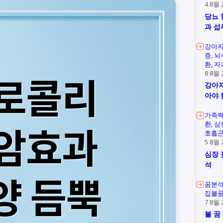
4 8월 
당뇨 
과 섭
강아지
증
뇌
환
자
8 8월 
강아지
아야 
가족
환
심
호흡
5 8월 
심장 
석
꿈분
집불
7 8월 
불 꿈