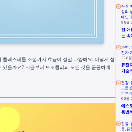
꿈 의
심리 
애인과
9 8월 
전 애
는 속
과학
전자 
22 8월
 콜레스테롤 조절까지 효능이 정말 다양해요. 어떻게 섭
유전자
수 있을까요? 지금부터 브로콜리의 모든 것을 꼼꼼하게
기술의
건강
드름 
피부과
9 8월 
에스로
용법
길몽
몽
닭