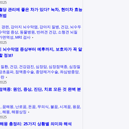
2025
혈당 관리에 좋은 차가 있다? 녹차, 현미차 효능
취법
 경련
강아지 뇌수막염
강아지 질병
건강
뇌수두
수막염 증상
동물병원
반려견 건강
소형견 뇌질
가면역성
MRI 검사
2025
 뇌수막염 증상부터 예후까지, 보호자가 꼭 알
할 정보!
력질환
건강
건강검진
심장암
심장점액종
심장질
장초음파
점액종수술
종양제거수술
좌심방종양
곤란
2025
점액종: 원인, 증상, 진단, 치료 모든 것 완벽 분
석
꿈해몽
난로꿈
돈꿈
무의식
불꿈
시계꿈
용꿈
꿈
해몽
해몽상징
2025
 해몽 총정리: 25가지 상황별 의미와 해석