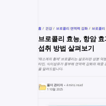
홈
건강
브로콜리 면역력 강화
브로콜리
브로콜리 효능, 항암 
섭취 방법 살펴보기
‘채소계의 황제’ 브로콜리는 설포라판 성분 덕
타민, 식이섬유가 풍부해 면역력 강화와 체중 
을 알려드립니다.
폴더 관리자
4
mins read
1 10월 2025