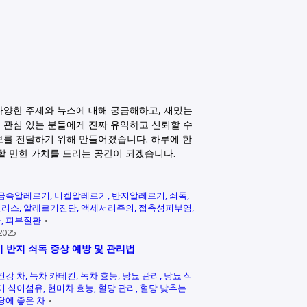
다양한 주제와 뉴스에 대해 궁금해하고, 재밌는
 관심 있는 분들에게 진짜 유익하고 신뢰할 수
보를 전달하기 위해 만들어졌습니다. 하루에 한
릭할 만한 가치를 드리는 공간이 되겠습니다.
금속알레르기
니켈알레르기
반지알레르기
쇠독
인리스
알레르기진단
액세서리주의
접촉성피부염
과
피부질환
2025
 반지 쇠독 증상 예방 및 관리법
건강 차
녹차 카테킨
녹차 효능
당뇨 관리
당뇨 식
미 식이섬유
현미차 효능
혈당 관리
혈당 낮추는
당에 좋은 차