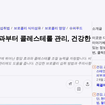
 섭취법
브로콜리 식이섬유
브로콜리 영양
슈퍼푸드
소개글
효과부터 콜레스테롤 관리, 건강한
이곳은 
이야기에
있는 정
번, 클
분에 뛰어난 항암 효과와 콜레스테롤 조절 능력을 자랑합니다. 비
관리에도 도움을 줍니다. 건강한 브로콜리 섭취 방법과 주의사항
건강
스테
피부
2 8월 
목걸이
건강
단
현
법
혈