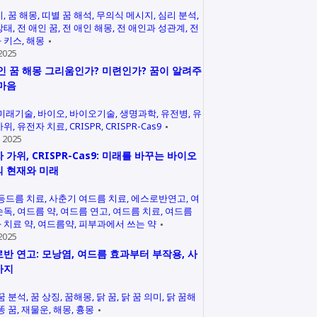
미
꿈 해몽
띠별 꿈 해석
무의식 메시지
심리 분석
상태
전 애인 꿈
전 애인 해몽
전 애인과 성관계
전
 키스
해몽
2025
인 꿈 해몽 그리움인가? 미련인가? 꿈이 알려주
마음
미래기술
바이오
바이오기술
생명과학
유전병
유
가위
유전자 치료
CRISPR
CRISPR-Cas9
 2025
 가위, CRISPR-Cas9: 미래를 바꾸는 바이오
 현재와 미래
등드름 치료
사춘기 여드름 치료
에스로반연고
여
손독
여드름 약
여드름 연고
여드름 치료
여드름
 치료 약
여드름약
피부과에서 쓰는 약
2025
반 연고: 모낭염, 여드름 효과부터 부작용, 사
까지
꿈 분석
꿈 상징
꿈해몽
닭 꿈
닭 꿈 의미
닭 꿈해
똥 꿈
재물운
해몽
흉몽