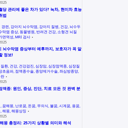
2025
혈당 관리에 좋은 차가 있다? 녹차, 현미차 효능
취법
 경련
강아지 뇌수막염
강아지 질병
건강
뇌수두
수막염 증상
동물병원
반려견 건강
소형견 뇌질
가면역성
MRI 검사
2025
 뇌수막염 증상부터 예후까지, 보호자가 꼭 알
할 정보!
력질환
건강
건강검진
심장암
심장점액종
심장질
장초음파
점액종수술
종양제거수술
좌심방종양
곤란
2025
점액종: 원인, 증상, 진단, 치료 모든 것 완벽 분
석
꿈해몽
난로꿈
돈꿈
무의식
불꿈
시계꿈
용꿈
꿈
해몽
해몽상징
2025
 해몽 총정리: 25가지 상황별 의미와 해석