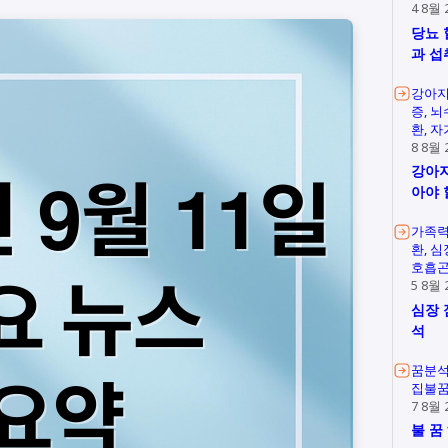
4 8월 
당뇨 
과 섭
강아지
증
뇌
환
자
8 8월 
강아지
아야 
가족
환
심
호흡
5 8월 
심장 
석
꿈분
집불
7 8월 
불 꿈