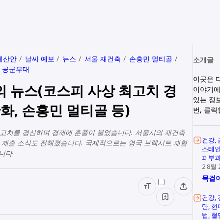
예산안
날씨 예보
뉴스
서울 재건축
손흥민 멀티골
소개글
 공군부대
이곳은 
늘의 뉴스(코스피 사상 최고치 경
이야기에
있는 정
화, 손흥민 멀티골 등)
번, 클
사상 최고치를 경신하며 경제에 훈풍이 불었습니다. 서울시의 재건축
건강
안 제출 소식도 전해졌습니다. 국제적으로는 영국 브렉시트 재협
스테
습니다
피부
2 8월 
목걸이
건강
단
현
법
혈