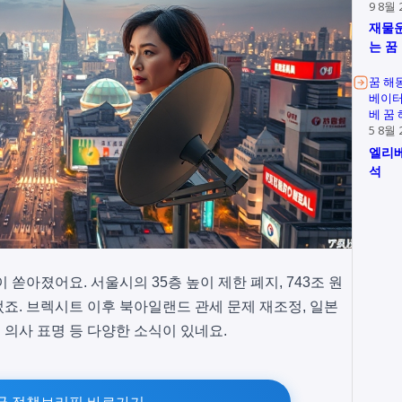
9 8월 
재물운
는 꿈
꿈 해
베이터
베 꿈
5 8월 
엘리베
석
쏟아졌어요. 서울시의 35층 높이 제한 폐지, 743조 원
죠. 브렉시트 이후 북아일랜드 관세 문제 재조정, 일본
부 의사 표명 등 다양한 소식이 있네요.