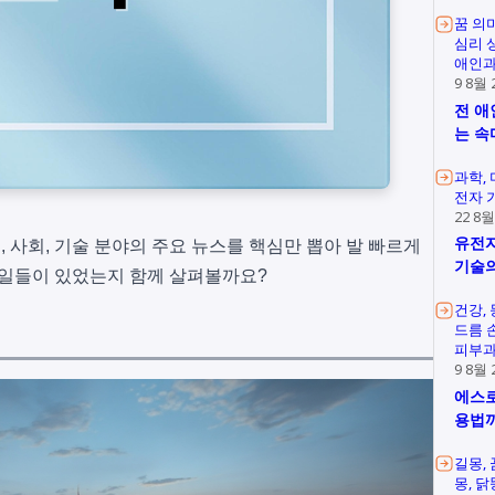
꿈 의
심리 
애인과
9 8월 
전 애
는 속
과학
전자 
22 8월
유전자
, 사회, 기술 분야의 주요 뉴스를 핵심만 뽑아 발 빠르게
기술의
 일들이 있었는지 함께 살펴볼까요?
건강
드름 
피부과
9 8월 
에스로
용법
길몽
몽
닭