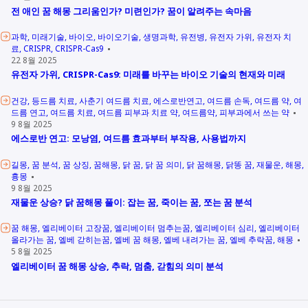
전 애인 꿈 해몽 그리움인가? 미련인가? 꿈이 알려주는 속마음
과학
미래기술
바이오
바이오기술
생명과학
유전병
유전자 가위
유전자 치
료
CRISPR
CRISPR-Cas9
22 8월 2025
유전자 가위, CRISPR-Cas9: 미래를 바꾸는 바이오 기술의 현재와 미래
건강
등드름 치료
사춘기 여드름 치료
에스로반연고
여드름 손독
여드름 약
여
드름 연고
여드름 치료
여드름 피부과 치료 약
여드름약
피부과에서 쓰는 약
9 8월 2025
에스로반 연고: 모낭염, 여드름 효과부터 부작용, 사용법까지
길몽
꿈 분석
꿈 상징
꿈해몽
닭 꿈
닭 꿈 의미
닭 꿈해몽
닭똥 꿈
재물운
해몽
흉몽
9 8월 2025
재물운 상승? 닭 꿈해몽 풀이: 잡는 꿈, 죽이는 꿈, 쪼는 꿈 분석
꿈 해몽
엘리베이터 고장꿈
엘리베이터 멈추는꿈
엘리베이터 심리
엘리베이터
올라가는 꿈
엘베 갇히는꿈
엘베 꿈 해몽
엘베 내려가는 꿈
엘베 추락꿈
해몽
5 8월 2025
엘리베이터 꿈 해몽 상승, 추락, 멈춤, 갇힘의 의미 분석