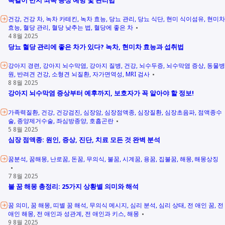
건강
건강 차
녹차 카테킨
녹차 효능
당뇨 관리
당뇨 식단
현미 식이섬유
현미차
효능
혈당 관리
혈당 낮추는 법
혈당에 좋은 차
4 8월 2025
당뇨 혈당 관리에 좋은 차가 있다? 녹차, 현미차 효능과 섭취법
강아지 경련
강아지 뇌수막염
강아지 질병
건강
뇌수두증
뇌수막염 증상
동물병
원
반려견 건강
소형견 뇌질환
자가면역성
MRI 검사
8 8월 2025
강아지 뇌수막염 증상부터 예후까지, 보호자가 꼭 알아야 할 정보!
가족력질환
건강
건강검진
심장암
심장점액종
심장질환
심장초음파
점액종수
술
종양제거수술
좌심방종양
호흡곤란
5 8월 2025
심장 점액종: 원인, 증상, 진단, 치료 모든 것 완벽 분석
꿈분석
꿈해몽
난로꿈
돈꿈
무의식
불꿈
시계꿈
용꿈
집불꿈
해몽
해몽상징
7 8월 2025
불 꿈 해몽 총정리: 25가지 상황별 의미와 해석
꿈 의미
꿈 해몽
띠별 꿈 해석
무의식 메시지
심리 분석
심리 상태
전 애인 꿈
전
애인 해몽
전 애인과 성관계
전 애인과 키스
해몽
9 8월 2025