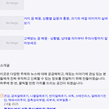
거미 꿈 해몽, 상황별 길몽과 흉몽, 크기와 색깔 의미까지 살펴
보기
고백받는 꿈 해몽 - 상황별, 상대별 의미부터 주의사항까지 알
아보세요
소개글
이곳은 다양한 주제와 뉴스에 대해 궁금해하고, 재밌는 이야기에 관심 있는 분
들에게 진짜 유익하고 신뢰할 수 있는 정보를 전달하기 위해 만들어졌습니다.
하루에 한 번, 클릭할 만한 가치를 드리는 공간이 되겠습니다.
건강
금속알레르기
니켈알레르기
반지알레르기
쇠독
스테인리스
알레르기진
단
액세서리주의
접촉성피부염
피부과
피부질환
2 8월 2025
목걸이 반지 쇠독 증상 예방 및 관리법