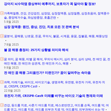
강아지 뇌수막염 증상부터 예후까지, 보호자가 꼭 알아야 할 정보!
가족력질환
건강
건강검진
심장암
심장점액종
심장질환
심장초음파
점액종수
술
종양제거수술
좌심방종양
호흡곤란
5 8월 2025
심장 점액종: 원인, 증상, 진단, 치료 모든 것 완벽 분석
꿈분석
꿈해몽
난로꿈
돈꿈
무의식
불꿈
시계꿈
용꿈
집불꿈
해몽
해몽상징
7 8월 2025
불 꿈 해몽 총정리: 25가지 상황별 의미와 해석
꿈 의미
꿈 해몽
띠별 꿈 해석
무의식 메시지
심리 분석
심리 상태
전 애인 꿈
전
애인 해몽
전 애인과 성관계
전 애인과 키스
해몽
9 8월 2025
전 애인 꿈 해몽 그리움인가? 미련인가? 꿈이 알려주는 속마음
과학
미래기술
바이오
바이오기술
생명과학
유전병
유전자 가위
유전자 치
료
CRISPR
CRISPR-Cas9
22 8월 2025
유전자 가위, CRISPR-Cas9: 미래를 바꾸는 바이오 기술의 현재와 미래
건강
등드름 치료
사춘기 여드름 치료
에스로반연고
여드름 손독
여드름 약
여
드름 연고
여드름 치료
여드름 피부과 치료 약
여드름약
피부과에서 쓰는 약