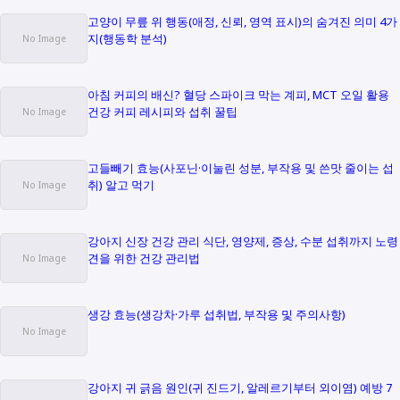
고양이 무릎 위 행동(애정, 신뢰, 영역 표시)의 숨겨진 의미 4가
지(행동학 분석)
아침 커피의 배신? 혈당 스파이크 막는 계피, MCT 오일 활용
건강 커피 레시피와 섭취 꿀팁
고들빼기 효능(사포닌·이눌린 성분, 부작용 및 쓴맛 줄이는 섭
취) 알고 먹기
강아지 신장 건강 관리 식단, 영양제, 증상, 수분 섭취까지 노령
견을 위한 건강 관리법
생강 효능(생강차·가루 섭취법, 부작용 및 주의사항)
강아지 귀 긁음 원인(귀 진드기, 알레르기부터 외이염) 예방 7