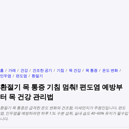
홈
가래
건강
건조한 공기
기침
목 건강
목 통증
온도 변화
인두염
편도염
환절기
환절기 목 통증 기침 멈춰! 편도염 예방부
터 목 건강 관리법
환절기 목 통증은 급격한 온도 변화와 건조함, 미세먼지가 주원인입니다. 편도
염, 인두염을 예방하려면 하루 1.5L 수분 섭취, 실내 습도 40~60% 유지가 필수입
니다.