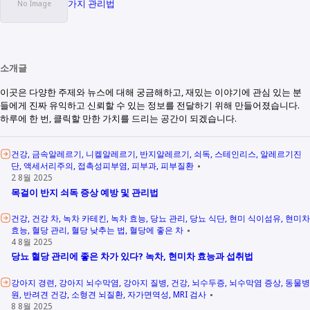
가지 관리법
소개글
이곳은 다양한 주제와 뉴스에 대해 궁금해하고, 재밌는 이야기에 관심 있는 분
들에게 진짜 유익하고 신뢰할 수 있는 정보를 전달하기 위해 만들어졌습니다.
하루에 한 번, 클릭할 만한 가치를 드리는 공간이 되겠습니다.
건강
금속알레르기
니켈알레르기
반지알레르기
쇠독
스테인리스
알레르기진
단
액세서리주의
접촉성피부염
피부과
피부질환
2 8월 2025
목걸이 반지 쇠독 증상 예방 및 관리법
건강
건강 차
녹차 카테킨
녹차 효능
당뇨 관리
당뇨 식단
현미 식이섬유
현미차
효능
혈당 관리
혈당 낮추는 법
혈당에 좋은 차
4 8월 2025
당뇨 혈당 관리에 좋은 차가 있다? 녹차, 현미차 효능과 섭취법
강아지 경련
강아지 뇌수막염
강아지 질병
건강
뇌수두증
뇌수막염 증상
동물병
원
반려견 건강
소형견 뇌질환
자가면역성
MRI 검사
8 8월 2025