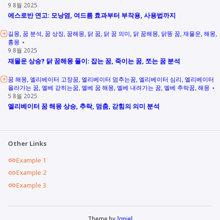
9 8월 2025
에스로반 연고: 모낭염, 여드름 효과부터 부작용, 사용법까지
길몽
꿈 분석
꿈 상징
꿈해몽
닭 꿈
닭 꿈 의미
닭 꿈해몽
닭똥 꿈
재물운
해몽
흉몽
9 8월 2025
재물운 상승? 닭 꿈해몽 풀이: 잡는 꿈, 죽이는 꿈, 쪼는 꿈 분석
꿈 해몽
엘리베이터 고장꿈
엘리베이터 멈추는꿈
엘리베이터 심리
엘리베이터
올라가는 꿈
엘베 갇히는꿈
엘베 꿈 해몽
엘베 내려가는 꿈
엘베 추락꿈
해몽
5 8월 2025
엘리베이터 꿈 해몽 상승, 추락, 멈춤, 갇힘의 의미 분석
Other Links
Example 1
Example 2
Example 3
Theme by
Igniel