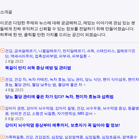
소개글
이곳은 다양한 주제와 뉴스에 대해 궁금해하고, 재밌는 이야기에 관심 있는 분
들에게 진짜 유익하고 신뢰할 수 있는 정보를 전달하기 위해 만들어졌습니다.
하루에 한 번, 클릭할 만한 가치를 드리는 공간이 되겠습니다.
건강
금속알레르기
니켈알레르기
반지알레르기
쇠독
스테인리스
알레르기진
단
액세서리주의
접촉성피부염
피부과
피부질환
2 8월 2025
목걸이 반지 쇠독 증상 예방 및 관리법
건강
건강 차
녹차 카테킨
녹차 효능
당뇨 관리
당뇨 식단
현미 식이섬유
현미차
효능
혈당 관리
혈당 낮추는 법
혈당에 좋은 차
4 8월 2025
당뇨 혈당 관리에 좋은 차가 있다? 녹차, 현미차 효능과 섭취법
강아지 경련
강아지 뇌수막염
강아지 질병
건강
뇌수두증
뇌수막염 증상
동물병
원
반려견 건강
소형견 뇌질환
자가면역성
MRI 검사
8 8월 2025
강아지 뇌수막염 증상부터 예후까지, 보호자가 꼭 알아야 할 정보!
가족력질환
건강
건강검진
심장암
심장점액종
심장질환
심장초음파
점액종수