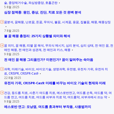
술
종양제거수술
좌심방종양
호흡곤란
5 8월 2025
심장 점액종: 원인, 증상, 진단, 치료 모든 것 완벽 분석
꿈분석
꿈해몽
난로꿈
돈꿈
무의식
불꿈
시계꿈
용꿈
집불꿈
해몽
해몽상징
7 8월 2025
불 꿈 해몽 총정리: 25가지 상황별 의미와 해석
꿈 의미
꿈 해몽
띠별 꿈 해석
무의식 메시지
심리 분석
심리 상태
전 애인 꿈
전
애인 해몽
전 애인과 성관계
전 애인과 키스
해몽
9 8월 2025
전 애인 꿈 해몽 그리움인가? 미련인가? 꿈이 알려주는 속마음
과학
미래기술
바이오
바이오기술
생명과학
유전병
유전자 가위
유전자 치
료
CRISPR
CRISPR-Cas9
22 8월 2025
유전자 가위, CRISPR-Cas9: 미래를 바꾸는 바이오 기술의 현재와 미래
건강
등드름 치료
사춘기 여드름 치료
에스로반연고
여드름 손독
여드름 약
여
드름 연고
여드름 치료
여드름 피부과 치료 약
여드름약
피부과에서 쓰는 약
9 8월 2025
에스로반 연고: 모낭염, 여드름 효과부터 부작용, 사용법까지