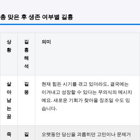
총 맞은 후 생존 여부별 길흉
상
길
의미
황
흉
해
석
살
길
현재 힘든 시기를 겪고 있더라도, 결국에는
아
몽
이겨내고 성장할 수 있다는 무의식의 메시지
남
예요. 새로운 기회가 찾아올 징조일 수도 있
는
습니다.
꿈
죽
길
오랫동안 당신을 괴롭히던 고민이나 문제가