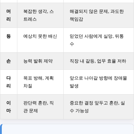
머
복잡한 생각, 스
해결되지 않은 문제, 과도한
리
트레스
책임감
등
예상치 못한 배신
믿었던 사람에게 실망, 뒤통
수
손
능력 발휘 제약
직장 내 갈등, 업무 효율 저하
다
목표 방해, 계획
앞으로 나아갈 방향에 장애물
리
차질
발생
이
판단력 혼란, 직
중요한 결정 앞두고 혼란, 실
마
관 문제
수 가능성