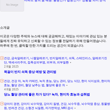
아파트 붕괴 꿈 해몽: 흉몽인가 길몽인가? 상황별 의미 분석
소개글
이곳은 다양한 주제와 뉴스에 대해 궁금해하고, 재밌는 이야기에 관심 있는 분
들에게 진짜 유익하고 신뢰할 수 있는 정보를 전달하기 위해 만들어졌습니다.
하루에 한 번, 클릭할 만한 가치를 드리는 공간이 되겠습니다.
건강
금속알레르기
니켈알레르기
반지알레르기
쇠독
스테인리스
알레르기진
단
액세서리주의
접촉성피부염
피부과
피부질환
2 8월 2025
목걸이 반지 쇠독 증상 예방 및 관리법
건강
건강 차
녹차 카테킨
녹차 효능
당뇨 관리
당뇨 식단
현미 식이섬유
현미차
효능
혈당 관리
혈당 낮추는 법
혈당에 좋은 차
4 8월 2025
당뇨 혈당 관리에 좋은 차가 있다? 녹차, 현미차 효능과 섭취법
강아지 경련
강아지 뇌수막염
강아지 질병
건강
뇌수두증
뇌수막염 증상
동물병
원
반려견 건강
소형견 뇌질환
자가면역성
MRI 검사