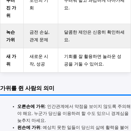
부러
도전의 기
두려워 말고 과감하게 나아가세
진 가
회
요.
위
녹슨
금전 손실,
달콤한 제안은 신중히 확인하세
가위
관계 문제
요.
새 가
새로운 시
기회를 잘 활용하면 놀라운 성
위
작, 성공
공을 거둘 수 있어요.
가위를 쥔 사람의 의미
오른손에 가위
: 인간관계에서 약점을 보이지 않도록 주의해
야 해요. 누군가 당신을 이용하려 할 수도 있으니 경계심을
늦추지 마세요.
왼손에 가위
: 예상치 못한 일들이 당신의 삶에 활력을 불어