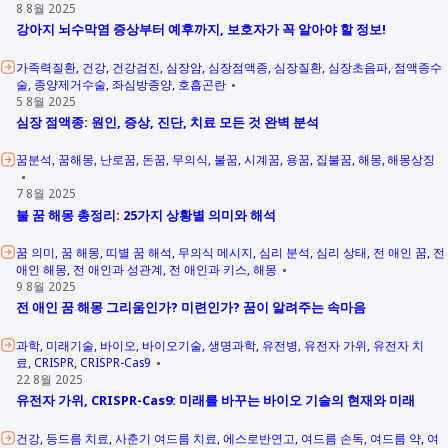
8 8월 2025
강아지 뇌수막염 증상부터 예후까지, 보호자가 꼭 알아야 할 정보!
가족력질환
건강
건강검진
심장암
심장점액종
심장질환
심장초음파
점액종수
술
종양제거수술
좌심방종양
호흡곤란
5 8월 2025
심장 점액종: 원인, 증상, 진단, 치료 모든 것 완벽 분석
꿈분석
꿈해몽
난로꿈
돈꿈
무의식
불꿈
시계꿈
용꿈
집불꿈
해몽
해몽상징
7 8월 2025
불 꿈 해몽 총정리: 25가지 상황별 의미와 해석
꿈 의미
꿈 해몽
띠별 꿈 해석
무의식 메시지
심리 분석
심리 상태
전 애인 꿈
전
애인 해몽
전 애인과 성관계
전 애인과 키스
해몽
9 8월 2025
전 애인 꿈 해몽 그리움인가? 미련인가? 꿈이 알려주는 속마음
과학
미래기술
바이오
바이오기술
생명과학
유전병
유전자 가위
유전자 치
료
CRISPR
CRISPR-Cas9
22 8월 2025
유전자 가위, CRISPR-Cas9: 미래를 바꾸는 바이오 기술의 현재와 미래
건강
등드름 치료
사춘기 여드름 치료
에스로반연고
여드름 손독
여드름 약
여