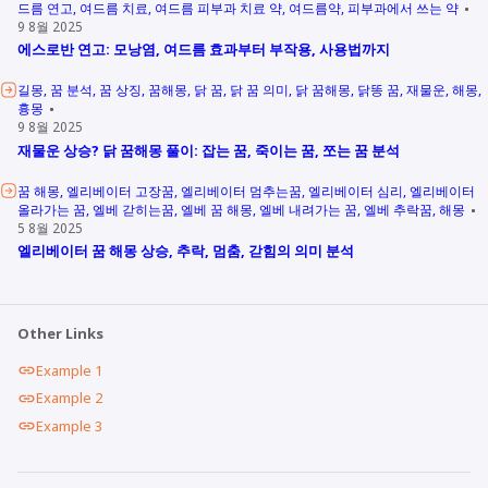
드름 연고
여드름 치료
여드름 피부과 치료 약
여드름약
피부과에서 쓰는 약
9 8월 2025
에스로반 연고: 모낭염, 여드름 효과부터 부작용, 사용법까지
길몽
꿈 분석
꿈 상징
꿈해몽
닭 꿈
닭 꿈 의미
닭 꿈해몽
닭똥 꿈
재물운
해몽
흉몽
9 8월 2025
재물운 상승? 닭 꿈해몽 풀이: 잡는 꿈, 죽이는 꿈, 쪼는 꿈 분석
꿈 해몽
엘리베이터 고장꿈
엘리베이터 멈추는꿈
엘리베이터 심리
엘리베이터
올라가는 꿈
엘베 갇히는꿈
엘베 꿈 해몽
엘베 내려가는 꿈
엘베 추락꿈
해몽
5 8월 2025
엘리베이터 꿈 해몽 상승, 추락, 멈춤, 갇힘의 의미 분석
Other Links
Example 1
Example 2
Example 3