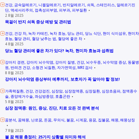
건강
금속알레르기
니켈알레르기
반지알레르기
쇠독
스테인리스
알레르기진
단
액세서리주의
접촉성피부염
피부과
피부질환
2 8월 2025
목걸이 반지 쇠독 증상 예방 및 관리법
건강
건강 차
녹차 카테킨
녹차 효능
당뇨 관리
당뇨 식단
현미 식이섬유
현미차
효능
혈당 관리
혈당 낮추는 법
혈당에 좋은 차
4 8월 2025
당뇨 혈당 관리에 좋은 차가 있다? 녹차, 현미차 효능과 섭취법
강아지 경련
강아지 뇌수막염
강아지 질병
건강
뇌수두증
뇌수막염 증상
동물병
원
반려견 건강
소형견 뇌질환
자가면역성
MRI 검사
8 8월 2025
강아지 뇌수막염 증상부터 예후까지, 보호자가 꼭 알아야 할 정보!
가족력질환
건강
건강검진
심장암
심장점액종
심장질환
심장초음파
점액종수
술
종양제거수술
좌심방종양
호흡곤란
5 8월 2025
심장 점액종: 원인, 증상, 진단, 치료 모든 것 완벽 분석
꿈분석
꿈해몽
난로꿈
돈꿈
무의식
불꿈
시계꿈
용꿈
집불꿈
해몽
해몽상징
7 8월 2025
불 꿈 해몽 총정리: 25가지 상황별 의미와 해석