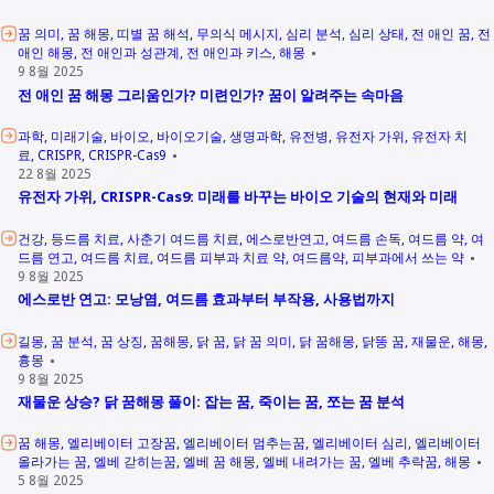
꿈 의미
꿈 해몽
띠별 꿈 해석
무의식 메시지
심리 분석
심리 상태
전 애인 꿈
전
애인 해몽
전 애인과 성관계
전 애인과 키스
해몽
9 8월 2025
전 애인 꿈 해몽 그리움인가? 미련인가? 꿈이 알려주는 속마음
과학
미래기술
바이오
바이오기술
생명과학
유전병
유전자 가위
유전자 치
료
CRISPR
CRISPR-Cas9
22 8월 2025
유전자 가위, CRISPR-Cas9: 미래를 바꾸는 바이오 기술의 현재와 미래
건강
등드름 치료
사춘기 여드름 치료
에스로반연고
여드름 손독
여드름 약
여
드름 연고
여드름 치료
여드름 피부과 치료 약
여드름약
피부과에서 쓰는 약
9 8월 2025
에스로반 연고: 모낭염, 여드름 효과부터 부작용, 사용법까지
길몽
꿈 분석
꿈 상징
꿈해몽
닭 꿈
닭 꿈 의미
닭 꿈해몽
닭똥 꿈
재물운
해몽
흉몽
9 8월 2025
재물운 상승? 닭 꿈해몽 풀이: 잡는 꿈, 죽이는 꿈, 쪼는 꿈 분석
꿈 해몽
엘리베이터 고장꿈
엘리베이터 멈추는꿈
엘리베이터 심리
엘리베이터
올라가는 꿈
엘베 갇히는꿈
엘베 꿈 해몽
엘베 내려가는 꿈
엘베 추락꿈
해몽
5 8월 2025