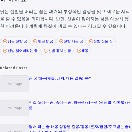
낡은 신발을 버리는 꿈은 과거의 부정적인 감정을 잊고 새로운 시작
을 할 수 있음을 의미합니다. 반면, 신발이 찢어지는 꿈은 예상치 못
한 어려움이나 계획에 차질이 생길 수 있다는 경고일 수 있습니다.
낡은 신발 꿈
새 신발 꿈
신발 사는 꿈
신발 선물 꿈
신발 잃어버리는 꿈
신발 훔치는 꿈
해몽
Related Posts
곰 꿈 해몽(재물, 권력, 태몽 길흉) 분석
전갈 쏘이는 꿈, 죽이는 꿈, 황금색/검은색 (색상별, 상황별) 해
몽
담배 피는 꿈 해몽 상황별 길몽/흉몽 (혼자/금연/주고받는 꿈),
스트레스 해소 및 재물운