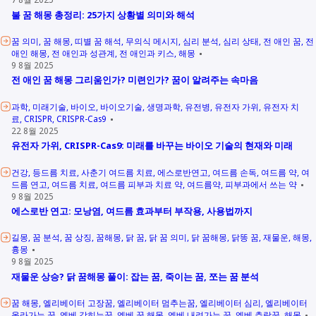
불 꿈 해몽 총정리: 25가지 상황별 의미와 해석
꿈 의미
꿈 해몽
띠별 꿈 해석
무의식 메시지
심리 분석
심리 상태
전 애인 꿈
전
애인 해몽
전 애인과 성관계
전 애인과 키스
해몽
9 8월 2025
전 애인 꿈 해몽 그리움인가? 미련인가? 꿈이 알려주는 속마음
과학
미래기술
바이오
바이오기술
생명과학
유전병
유전자 가위
유전자 치
료
CRISPR
CRISPR-Cas9
22 8월 2025
유전자 가위, CRISPR-Cas9: 미래를 바꾸는 바이오 기술의 현재와 미래
건강
등드름 치료
사춘기 여드름 치료
에스로반연고
여드름 손독
여드름 약
여
드름 연고
여드름 치료
여드름 피부과 치료 약
여드름약
피부과에서 쓰는 약
9 8월 2025
에스로반 연고: 모낭염, 여드름 효과부터 부작용, 사용법까지
길몽
꿈 분석
꿈 상징
꿈해몽
닭 꿈
닭 꿈 의미
닭 꿈해몽
닭똥 꿈
재물운
해몽
흉몽
9 8월 2025
재물운 상승? 닭 꿈해몽 풀이: 잡는 꿈, 죽이는 꿈, 쪼는 꿈 분석
꿈 해몽
엘리베이터 고장꿈
엘리베이터 멈추는꿈
엘리베이터 심리
엘리베이터
올라가는 꿈
엘베 갇히는꿈
엘베 꿈 해몽
엘베 내려가는 꿈
엘베 추락꿈
해몽