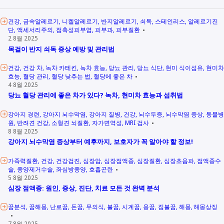
건강
금속알레르기
니켈알레르기
반지알레르기
쇠독
스테인리스
알레르기진
단
액세서리주의
접촉성피부염
피부과
피부질환
2 8월 2025
목걸이 반지 쇠독 증상 예방 및 관리법
건강
건강 차
녹차 카테킨
녹차 효능
당뇨 관리
당뇨 식단
현미 식이섬유
현미차
효능
혈당 관리
혈당 낮추는 법
혈당에 좋은 차
4 8월 2025
당뇨 혈당 관리에 좋은 차가 있다? 녹차, 현미차 효능과 섭취법
강아지 경련
강아지 뇌수막염
강아지 질병
건강
뇌수두증
뇌수막염 증상
동물병
원
반려견 건강
소형견 뇌질환
자가면역성
MRI 검사
8 8월 2025
강아지 뇌수막염 증상부터 예후까지, 보호자가 꼭 알아야 할 정보!
가족력질환
건강
건강검진
심장암
심장점액종
심장질환
심장초음파
점액종수
술
종양제거수술
좌심방종양
호흡곤란
5 8월 2025
심장 점액종: 원인, 증상, 진단, 치료 모든 것 완벽 분석
꿈분석
꿈해몽
난로꿈
돈꿈
무의식
불꿈
시계꿈
용꿈
집불꿈
해몽
해몽상징
7 8월 2025