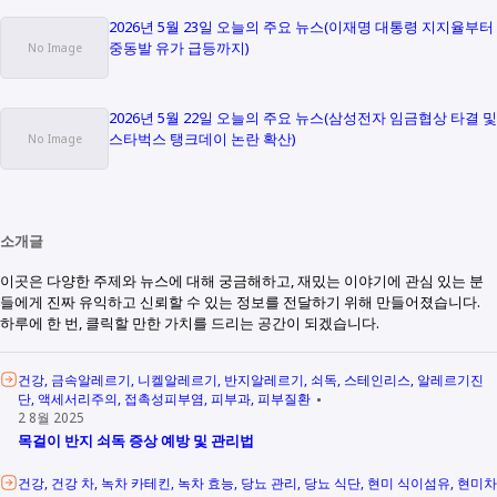
2026년 5월 23일 오늘의 주요 뉴스(이재명 대통령 지지율부터
중동발 유가 급등까지)
2026년 5월 22일 오늘의 주요 뉴스(삼성전자 임금협상 타결 및
스타벅스 탱크데이 논란 확산)
소개글
이곳은 다양한 주제와 뉴스에 대해 궁금해하고, 재밌는 이야기에 관심 있는 분
들에게 진짜 유익하고 신뢰할 수 있는 정보를 전달하기 위해 만들어졌습니다.
하루에 한 번, 클릭할 만한 가치를 드리는 공간이 되겠습니다.
건강
금속알레르기
니켈알레르기
반지알레르기
쇠독
스테인리스
알레르기진
단
액세서리주의
접촉성피부염
피부과
피부질환
2 8월 2025
목걸이 반지 쇠독 증상 예방 및 관리법
건강
건강 차
녹차 카테킨
녹차 효능
당뇨 관리
당뇨 식단
현미 식이섬유
현미차