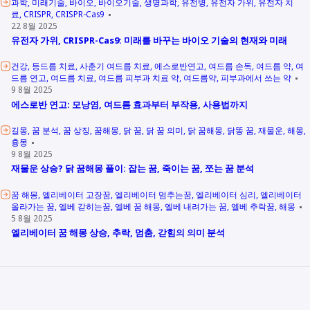
과학
미래기술
바이오
바이오기술
생명과학
유전병
유전자 가위
유전자 치
료
CRISPR
CRISPR-Cas9
22 8월 2025
유전자 가위, CRISPR-Cas9: 미래를 바꾸는 바이오 기술의 현재와 미래
건강
등드름 치료
사춘기 여드름 치료
에스로반연고
여드름 손독
여드름 약
여
드름 연고
여드름 치료
여드름 피부과 치료 약
여드름약
피부과에서 쓰는 약
9 8월 2025
에스로반 연고: 모낭염, 여드름 효과부터 부작용, 사용법까지
길몽
꿈 분석
꿈 상징
꿈해몽
닭 꿈
닭 꿈 의미
닭 꿈해몽
닭똥 꿈
재물운
해몽
흉몽
9 8월 2025
재물운 상승? 닭 꿈해몽 풀이: 잡는 꿈, 죽이는 꿈, 쪼는 꿈 분석
꿈 해몽
엘리베이터 고장꿈
엘리베이터 멈추는꿈
엘리베이터 심리
엘리베이터
올라가는 꿈
엘베 갇히는꿈
엘베 꿈 해몽
엘베 내려가는 꿈
엘베 추락꿈
해몽
5 8월 2025
엘리베이터 꿈 해몽 상승, 추락, 멈춤, 갇힘의 의미 분석
Other Links
Example 1