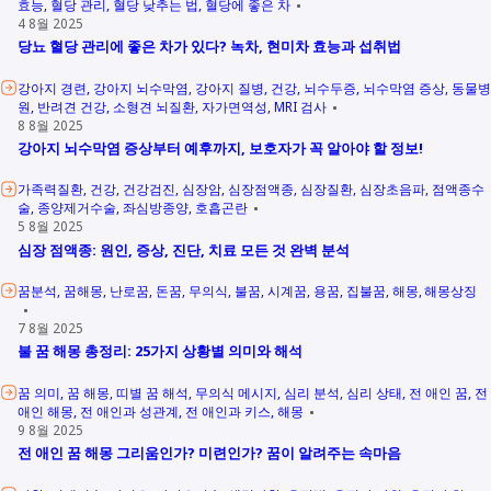
효능
혈당 관리
혈당 낮추는 법
혈당에 좋은 차
4 8월 2025
당뇨 혈당 관리에 좋은 차가 있다? 녹차, 현미차 효능과 섭취법
강아지 경련
강아지 뇌수막염
강아지 질병
건강
뇌수두증
뇌수막염 증상
동물병
원
반려견 건강
소형견 뇌질환
자가면역성
MRI 검사
8 8월 2025
강아지 뇌수막염 증상부터 예후까지, 보호자가 꼭 알아야 할 정보!
가족력질환
건강
건강검진
심장암
심장점액종
심장질환
심장초음파
점액종수
술
종양제거수술
좌심방종양
호흡곤란
5 8월 2025
심장 점액종: 원인, 증상, 진단, 치료 모든 것 완벽 분석
꿈분석
꿈해몽
난로꿈
돈꿈
무의식
불꿈
시계꿈
용꿈
집불꿈
해몽
해몽상징
7 8월 2025
불 꿈 해몽 총정리: 25가지 상황별 의미와 해석
꿈 의미
꿈 해몽
띠별 꿈 해석
무의식 메시지
심리 분석
심리 상태
전 애인 꿈
전
애인 해몽
전 애인과 성관계
전 애인과 키스
해몽
9 8월 2025
전 애인 꿈 해몽 그리움인가? 미련인가? 꿈이 알려주는 속마음