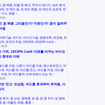
미
꿈 해몽
띠별 꿈 해석
무의식 메시지
심리 분석
상태
전 애인 꿈
전 애인 해몽
전 애인과 성관계
전
 키스
해몽
2025
인 꿈 해몽 그리움인가? 미련인가? 꿈이 알려주
마음
미래기술
바이오
바이오기술
생명과학
유전병
유
가위
유전자 치료
CRISPR
CRISPR-Cas9
 2025
 가위, CRISPR-Cas9: 미래를 바꾸는 바이오
 현재와 미래
등드름 치료
사춘기 여드름 치료
에스로반연고
여
손독
여드름 약
여드름 연고
여드름 치료
여드름
 치료 약
여드름약
피부과에서 쓰는 약
2025
반 연고: 모낭염, 여드름 효과부터 부작용, 사
까지
꿈 분석
꿈 상징
꿈해몽
닭 꿈
닭 꿈 의미
닭 꿈해
똥 꿈
재물운
해몽
흉몽