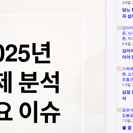
4 8월 
당뇨 
과 섭
강아지
증
뇌
환
자
8 8월 
강아지
아야 
가족
환
심
호흡
5 8월 
심장 
석
꿈분
집불
7 8월 
불 꿈