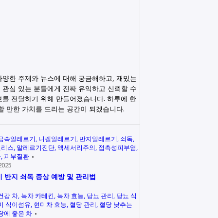
다양한 주제와 뉴스에 대해 궁금해하고, 재밌는
 관심 있는 분들에게 진짜 유익하고 신뢰할 수
보를 전달하기 위해 만들어졌습니다. 하루에 한
릭할 만한 가치를 드리는 공간이 되겠습니다.
금속알레르기
니켈알레르기
반지알레르기
쇠독
인리스
알레르기진단
액세서리주의
접촉성피부염
과
피부질환
2025
 반지 쇠독 증상 예방 및 관리법
건강 차
녹차 카테킨
녹차 효능
당뇨 관리
당뇨 식
미 식이섬유
현미차 효능
혈당 관리
혈당 낮추는
당에 좋은 차