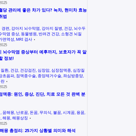
2025
혈당 관리에 좋은 차가 있다? 녹차, 현미차 효능
취법
 경련
강아지 뇌수막염
강아지 질병
건강
뇌수두
수막염 증상
동물병원
반려견 건강
소형견 뇌질
가면역성
MRI 검사
2025
 뇌수막염 증상부터 예후까지, 보호자가 꼭 알
할 정보!
력질환
건강
건강검진
심장암
심장점액종
심장질
장초음파
점액종수술
종양제거수술
좌심방종양
곤란
2025
점액종: 원인, 증상, 진단, 치료 모든 것 완벽 분
석
꿈해몽
난로꿈
돈꿈
무의식
불꿈
시계꿈
용꿈
꿈
해몽
해몽상징
2025
 해몽 총정리: 25가지 상황별 의미와 해석