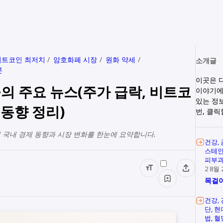
비트코인 최저치
암호화폐 시장
원화 약세
소개글
론
이곳은 
오늘의 주요 뉴스(주가 급락, 비트코
이야기에
있는 정
 동향 정리)
번, 클
 및 국내 경제 동향과 시장 변화를 한눈에 요약합니다.
건강
스테
피부
2 8월 
목걸이
건강
단
현
법
혈