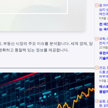
꿈 의
심리 
애인과
9 8월 
전 애
는 속
과학
전자 
화폐, 부동산 시장의 주요 이슈를 분석합니다. 세계 경제, 암
22 8월
명확하고 통찰력 있는 정보를 제공합니다.
유전자
기술의
건강
드름 
피부과
9 8월 
에스로
용법
길몽
몽
닭