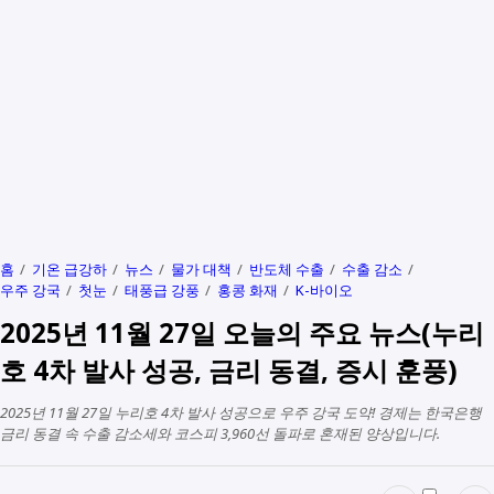
홈
기온 급강하
뉴스
물가 대책
반도체 수출
수출 감소
우주 강국
첫눈
태풍급 강풍
홍콩 화재
K-바이오
2025년 11월 27일 오늘의 주요 뉴스(누리
호 4차 발사 성공, 금리 동결, 증시 훈풍)
2025년 11월 27일 누리호 4차 발사 성공으로 우주 강국 도약! 경제는 한국은행
금리 동결 속 수출 감소세와 코스피 3,960선 돌파로 혼재된 양상입니다.