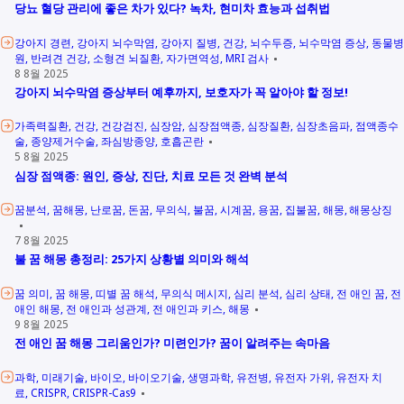
당뇨 혈당 관리에 좋은 차가 있다? 녹차, 현미차 효능과 섭취법
강아지 경련
강아지 뇌수막염
강아지 질병
건강
뇌수두증
뇌수막염 증상
동물병
원
반려견 건강
소형견 뇌질환
자가면역성
MRI 검사
8 8월 2025
강아지 뇌수막염 증상부터 예후까지, 보호자가 꼭 알아야 할 정보!
가족력질환
건강
건강검진
심장암
심장점액종
심장질환
심장초음파
점액종수
술
종양제거수술
좌심방종양
호흡곤란
5 8월 2025
심장 점액종: 원인, 증상, 진단, 치료 모든 것 완벽 분석
꿈분석
꿈해몽
난로꿈
돈꿈
무의식
불꿈
시계꿈
용꿈
집불꿈
해몽
해몽상징
7 8월 2025
불 꿈 해몽 총정리: 25가지 상황별 의미와 해석
꿈 의미
꿈 해몽
띠별 꿈 해석
무의식 메시지
심리 분석
심리 상태
전 애인 꿈
전
애인 해몽
전 애인과 성관계
전 애인과 키스
해몽
9 8월 2025
전 애인 꿈 해몽 그리움인가? 미련인가? 꿈이 알려주는 속마음
과학
미래기술
바이오
바이오기술
생명과학
유전병
유전자 가위
유전자 치
료
CRISPR
CRISPR-Cas9