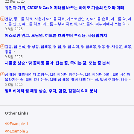
22 8월 2025
유전자 가위, CRISPR-Cas9: 미래를 바꾸는 바이오 기술의 현재와 미래
건강
등드름 치료
사춘기 여드름 치료
에스로반연고
여드름 손독
여드름 약
여
드름 연고
여드름 치료
여드름 피부과 치료 약
여드름약
피부과에서 쓰는 약
9 8월 2025
에스로반 연고: 모낭염, 여드름 효과부터 부작용, 사용법까지
길몽
꿈 분석
꿈 상징
꿈해몽
닭 꿈
닭 꿈 의미
닭 꿈해몽
닭똥 꿈
재물운
해몽
흉몽
9 8월 2025
재물운 상승? 닭 꿈해몽 풀이: 잡는 꿈, 죽이는 꿈, 쪼는 꿈 분석
꿈 해몽
엘리베이터 고장꿈
엘리베이터 멈추는꿈
엘리베이터 심리
엘리베이터
올라가는 꿈
엘베 갇히는꿈
엘베 꿈 해몽
엘베 내려가는 꿈
엘베 추락꿈
해몽
5 8월 2025
엘리베이터 꿈 해몽 상승, 추락, 멈춤, 갇힘의 의미 분석
Other Links
Example 1
Example 2