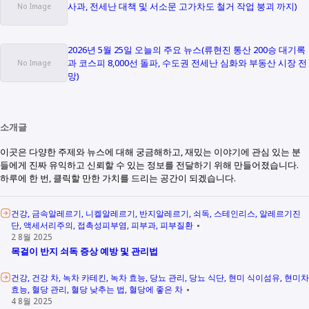
사과, 전세난 대책 및 서소문 고가차도 철거 작업 붕괴 까지)
2026년 5월 25일 오늘의 주요 뉴스(류현진 통산 200승 대기록
과 코스피 8,000선 돌파, 수도권 전세난 심화와 부동산 시장 전
망)
소개글
이곳은 다양한 주제와 뉴스에 대해 궁금해하고, 재밌는 이야기에 관심 있는 분
들에게 진짜 유익하고 신뢰할 수 있는 정보를 전달하기 위해 만들어졌습니다.
하루에 한 번, 클릭할 만한 가치를 드리는 공간이 되겠습니다.
건강
금속알레르기
니켈알레르기
반지알레르기
쇠독
스테인리스
알레르기진
단
액세서리주의
접촉성피부염
피부과
피부질환
2 8월 2025
목걸이 반지 쇠독 증상 예방 및 관리법
건강
건강 차
녹차 카테킨
녹차 효능
당뇨 관리
당뇨 식단
현미 식이섬유
현미차
효능
혈당 관리
혈당 낮추는 법
혈당에 좋은 차
4 8월 2025