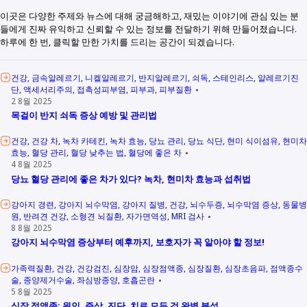
이곳은 다양한 주제와 뉴스에 대해 궁금해하고, 재밌는 이야기에 관심 있는 분
들에게 진짜 유익하고 신뢰할 수 있는 정보를 전달하기 위해 만들어졌습니다.
하루에 한 번, 클릭할 만한 가치를 드리는 공간이 되겠습니다.
건강
금속알레르기
니켈알레르기
반지알레르기
쇠독
스테인리스
알레르기진
단
액세서리주의
접촉성피부염
피부과
피부질환
2 8월 2025
목걸이 반지 쇠독 증상 예방 및 관리법
건강
건강 차
녹차 카테킨
녹차 효능
당뇨 관리
당뇨 식단
현미 식이섬유
현미차
효능
혈당 관리
혈당 낮추는 법
혈당에 좋은 차
4 8월 2025
당뇨 혈당 관리에 좋은 차가 있다? 녹차, 현미차 효능과 섭취법
강아지 경련
강아지 뇌수막염
강아지 질병
건강
뇌수두증
뇌수막염 증상
동물병
원
반려견 건강
소형견 뇌질환
자가면역성
MRI 검사
8 8월 2025
강아지 뇌수막염 증상부터 예후까지, 보호자가 꼭 알아야 할 정보!
가족력질환
건강
건강검진
심장암
심장점액종
심장질환
심장초음파
점액종수
술
종양제거수술
좌심방종양
호흡곤란
5 8월 2025
심장 점액종: 원인, 증상, 진단, 치료 모든 것 완벽 분석