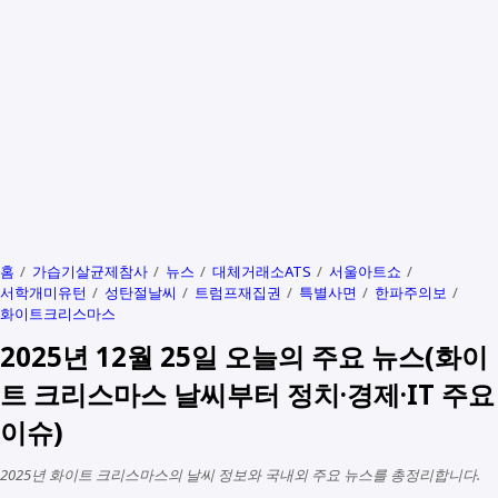
홈
가습기살균제참사
뉴스
대체거래소ATS
서울아트쇼
서학개미유턴
성탄절날씨
트럼프재집권
특별사면
한파주의보
화이트크리스마스
2025년 12월 25일 오늘의 주요 뉴스(화이
트 크리스마스 날씨부터 정치·경제·IT 주요
이슈)
2025년 화이트 크리스마스의 날씨 정보와 국내외 주요 뉴스를 총정리합니다.