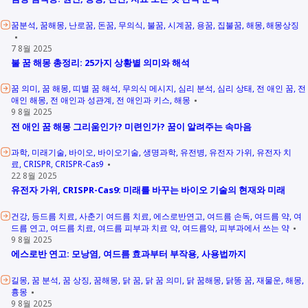
꿈분석
꿈해몽
난로꿈
돈꿈
무의식
불꿈
시계꿈
용꿈
집불꿈
해몽
해몽상징
7 8월 2025
불 꿈 해몽 총정리: 25가지 상황별 의미와 해석
꿈 의미
꿈 해몽
띠별 꿈 해석
무의식 메시지
심리 분석
심리 상태
전 애인 꿈
전
애인 해몽
전 애인과 성관계
전 애인과 키스
해몽
9 8월 2025
전 애인 꿈 해몽 그리움인가? 미련인가? 꿈이 알려주는 속마음
과학
미래기술
바이오
바이오기술
생명과학
유전병
유전자 가위
유전자 치
료
CRISPR
CRISPR-Cas9
22 8월 2025
유전자 가위, CRISPR-Cas9: 미래를 바꾸는 바이오 기술의 현재와 미래
건강
등드름 치료
사춘기 여드름 치료
에스로반연고
여드름 손독
여드름 약
여
드름 연고
여드름 치료
여드름 피부과 치료 약
여드름약
피부과에서 쓰는 약
9 8월 2025
에스로반 연고: 모낭염, 여드름 효과부터 부작용, 사용법까지
길몽
꿈 분석
꿈 상징
꿈해몽
닭 꿈
닭 꿈 의미
닭 꿈해몽
닭똥 꿈
재물운
해몽
흉몽
9 8월 2025