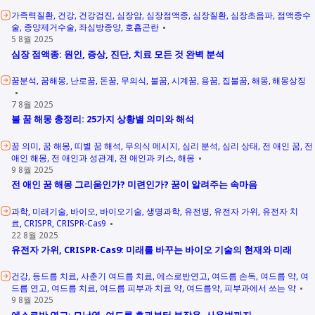
가족력질환
건강
건강검진
심장암
심장점액종
심장질환
심장초음파
점액종수
술
종양제거수술
좌심방종양
호흡곤란
5 8월 2025
심장 점액종: 원인, 증상, 진단, 치료 모든 것 완벽 분석
꿈분석
꿈해몽
난로꿈
돈꿈
무의식
불꿈
시계꿈
용꿈
집불꿈
해몽
해몽상징
7 8월 2025
불 꿈 해몽 총정리: 25가지 상황별 의미와 해석
꿈 의미
꿈 해몽
띠별 꿈 해석
무의식 메시지
심리 분석
심리 상태
전 애인 꿈
전
애인 해몽
전 애인과 성관계
전 애인과 키스
해몽
9 8월 2025
전 애인 꿈 해몽 그리움인가? 미련인가? 꿈이 알려주는 속마음
과학
미래기술
바이오
바이오기술
생명과학
유전병
유전자 가위
유전자 치
료
CRISPR
CRISPR-Cas9
22 8월 2025
유전자 가위, CRISPR-Cas9: 미래를 바꾸는 바이오 기술의 현재와 미래
건강
등드름 치료
사춘기 여드름 치료
에스로반연고
여드름 손독
여드름 약
여
드름 연고
여드름 치료
여드름 피부과 치료 약
여드름약
피부과에서 쓰는 약
9 8월 2025
에스로반 연고: 모낭염, 여드름 효과부터 부작용, 사용법까지