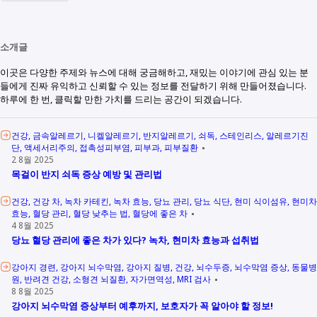
소개글
이곳은 다양한 주제와 뉴스에 대해 궁금해하고, 재밌는 이야기에 관심 있는 분
들에게 진짜 유익하고 신뢰할 수 있는 정보를 전달하기 위해 만들어졌습니다.
하루에 한 번, 클릭할 만한 가치를 드리는 공간이 되겠습니다.
건강
금속알레르기
니켈알레르기
반지알레르기
쇠독
스테인리스
알레르기진
단
액세서리주의
접촉성피부염
피부과
피부질환
2 8월 2025
목걸이 반지 쇠독 증상 예방 및 관리법
건강
건강 차
녹차 카테킨
녹차 효능
당뇨 관리
당뇨 식단
현미 식이섬유
현미차
효능
혈당 관리
혈당 낮추는 법
혈당에 좋은 차
4 8월 2025
당뇨 혈당 관리에 좋은 차가 있다? 녹차, 현미차 효능과 섭취법
강아지 경련
강아지 뇌수막염
강아지 질병
건강
뇌수두증
뇌수막염 증상
동물병
원
반려견 건강
소형견 뇌질환
자가면역성
MRI 검사
8 8월 2025
강아지 뇌수막염 증상부터 예후까지, 보호자가 꼭 알아야 할 정보!