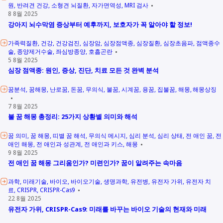
원
반려견 건강
소형견 뇌질환
자가면역성
MRI 검사
8 8월 2025
강아지 뇌수막염 증상부터 예후까지, 보호자가 꼭 알아야 할 정보!
가족력질환
건강
건강검진
심장암
심장점액종
심장질환
심장초음파
점액종수
술
종양제거수술
좌심방종양
호흡곤란
5 8월 2025
심장 점액종: 원인, 증상, 진단, 치료 모든 것 완벽 분석
꿈분석
꿈해몽
난로꿈
돈꿈
무의식
불꿈
시계꿈
용꿈
집불꿈
해몽
해몽상징
7 8월 2025
불 꿈 해몽 총정리: 25가지 상황별 의미와 해석
꿈 의미
꿈 해몽
띠별 꿈 해석
무의식 메시지
심리 분석
심리 상태
전 애인 꿈
전
애인 해몽
전 애인과 성관계
전 애인과 키스
해몽
9 8월 2025
전 애인 꿈 해몽 그리움인가? 미련인가? 꿈이 알려주는 속마음
과학
미래기술
바이오
바이오기술
생명과학
유전병
유전자 가위
유전자 치
료
CRISPR
CRISPR-Cas9
22 8월 2025
유전자 가위, CRISPR-Cas9: 미래를 바꾸는 바이오 기술의 현재와 미래