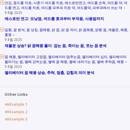
건강
등드름 치료
사춘기 여드름 치료
에스로반연고
여드름 손독
여드름 약
여
드름 연고
여드름 치료
여드름 피부과 치료 약
여드름약
피부과에서 쓰는 약
9 8월 2025
에스로반 연고: 모낭염, 여드름 효과부터 부작용, 사용법까지
길몽
꿈 분석
꿈 상징
꿈해몽
닭 꿈
닭 꿈 의미
닭 꿈해몽
닭똥 꿈
재물운
해몽
흉몽
9 8월 2025
재물운 상승? 닭 꿈해몽 풀이: 잡는 꿈, 죽이는 꿈, 쪼는 꿈 분석
꿈 해몽
엘리베이터 고장꿈
엘리베이터 멈추는꿈
엘리베이터 심리
엘리베이터
올라가는 꿈
엘베 갇히는꿈
엘베 꿈 해몽
엘베 내려가는 꿈
엘베 추락꿈
해몽
5 8월 2025
엘리베이터 꿈 해몽 상승, 추락, 멈춤, 갇힘의 의미 분석
Other Links
Example 1
Example 2
Example 3