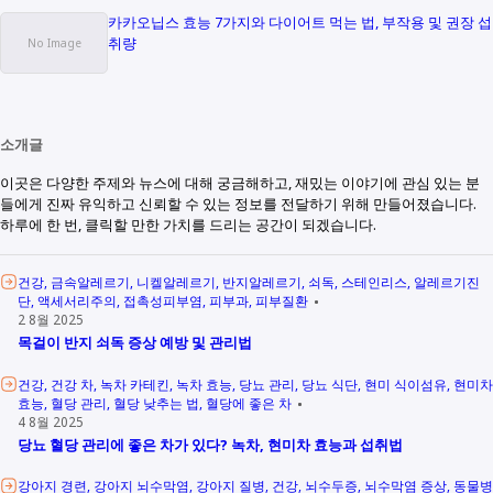
카카오닙스 효능 7가지와 다이어트 먹는 법, 부작용 및 권장 섭
취량
소개글
이곳은 다양한 주제와 뉴스에 대해 궁금해하고, 재밌는 이야기에 관심 있는 분
들에게 진짜 유익하고 신뢰할 수 있는 정보를 전달하기 위해 만들어졌습니다.
하루에 한 번, 클릭할 만한 가치를 드리는 공간이 되겠습니다.
건강
금속알레르기
니켈알레르기
반지알레르기
쇠독
스테인리스
알레르기진
단
액세서리주의
접촉성피부염
피부과
피부질환
2 8월 2025
목걸이 반지 쇠독 증상 예방 및 관리법
건강
건강 차
녹차 카테킨
녹차 효능
당뇨 관리
당뇨 식단
현미 식이섬유
현미차
효능
혈당 관리
혈당 낮추는 법
혈당에 좋은 차
4 8월 2025
당뇨 혈당 관리에 좋은 차가 있다? 녹차, 현미차 효능과 섭취법
강아지 경련
강아지 뇌수막염
강아지 질병
건강
뇌수두증
뇌수막염 증상
동물병