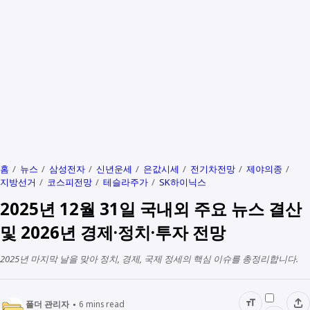
홈
뉴스
삼성전자
신년운세
은값시세
전기차전망
제야의종
지방선거
코스피전망
테슬라주가
SK하이닉스
2025년 12월 31일 국내외 주요 뉴스 결산
및 2026년 경제·정치·투자 전망
2025년 마지막 날을 맞아 정치, 경제, 국제 정세의 핵심 이슈를 총정리합니다.
폴더 관리자
6
mins read