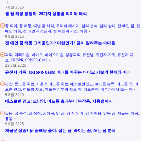
7 8월 2025
불 꿈 해몽 총정리: 25가지 상황별 의미와 해석
꿈 의미
꿈 해몽
띠별 꿈 해석
무의식 메시지
심리 분석
심리 상태
전 애인 꿈
전
애인 해몽
전 애인과 성관계
전 애인과 키스
해몽
9 8월 2025
전 애인 꿈 해몽 그리움인가? 미련인가? 꿈이 알려주는 속마음
과학
미래기술
바이오
바이오기술
생명과학
유전병
유전자 가위
유전자 치
료
CRISPR
CRISPR-Cas9
22 8월 2025
유전자 가위, CRISPR-Cas9: 미래를 바꾸는 바이오 기술의 현재와 미래
건강
등드름 치료
사춘기 여드름 치료
에스로반연고
여드름 손독
여드름 약
여
드름 연고
여드름 치료
여드름 피부과 치료 약
여드름약
피부과에서 쓰는 약
9 8월 2025
에스로반 연고: 모낭염, 여드름 효과부터 부작용, 사용법까지
길몽
꿈 분석
꿈 상징
꿈해몽
닭 꿈
닭 꿈 의미
닭 꿈해몽
닭똥 꿈
재물운
해몽
흉몽
9 8월 2025
재물운 상승? 닭 꿈해몽 풀이: 잡는 꿈, 죽이는 꿈, 쪼는 꿈 분석