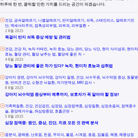
하루에 한 번, 클릭할 만한 가치를 드리는 공간이 되겠습니다.
건강
금속알레르기
니켈알레르기
반지알레르기
쇠독
스테인리스
알레르기진
단
액세서리주의
접촉성피부염
피부과
피부질환
2 8월 2025
목걸이 반지 쇠독 증상 예방 및 관리법
건강
건강 차
녹차 카테킨
녹차 효능
당뇨 관리
당뇨 식단
현미 식이섬유
현미차
효능
혈당 관리
혈당 낮추는 법
혈당에 좋은 차
4 8월 2025
당뇨 혈당 관리에 좋은 차가 있다? 녹차, 현미차 효능과 섭취법
강아지 경련
강아지 뇌수막염
강아지 질병
건강
뇌수두증
뇌수막염 증상
동물병
원
반려견 건강
소형견 뇌질환
자가면역성
MRI 검사
8 8월 2025
강아지 뇌수막염 증상부터 예후까지, 보호자가 꼭 알아야 할 정보!
가족력질환
건강
건강검진
심장암
심장점액종
심장질환
심장초음파
점액종수
술
종양제거수술
좌심방종양
호흡곤란
5 8월 2025
심장 점액종: 원인, 증상, 진단, 치료 모든 것 완벽 분석
꿈분석
꿈해몽
난로꿈
돈꿈
무의식
불꿈
시계꿈
용꿈
집불꿈
해몽
해몽상징