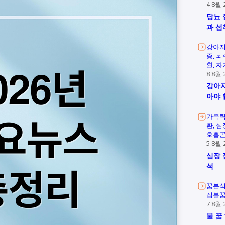
4 8월 
당뇨 
과 섭
강아지
증
뇌
환
자
8 8월 
강아지
아야 
가족
환
심
호흡
5 8월 
심장 
석
꿈분
집불
7 8월 
불 꿈