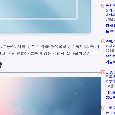
꿈 의
심리 
애인과
9 8월 
전 애
는 속
과학
전자 
제, 부동산, 사회, 정치 이슈를 중심으로 정리했어요. 숨 가
22 8월
고, 어떤 변화와 흐름이 있는지 함께 살펴볼까요?
유전자
기술의
약
건강
드름 
피부과
9 8월 
에스로
용법
길몽
몽
닭