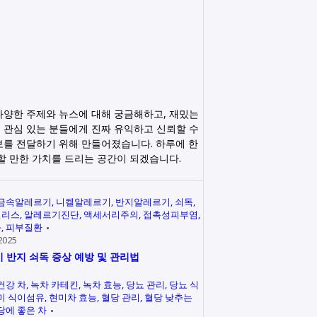
다양한 주제와 뉴스에 대해 궁금해하고, 재밌는
 관심 있는 분들에게 진짜 유익하고 신뢰할 수
보를 전달하기 위해 만들어졌습니다. 하루에 한
릭할 만한 가치를 드리는 공간이 되겠습니다.
금속알레르기
니켈알레르기
반지알레르기
쇠독
인리스
알레르기진단
액세서리주의
접촉성피부염
과
피부질환
2025
 반지 쇠독 증상 예방 및 관리법
건강 차
녹차 카테킨
녹차 효능
당뇨 관리
당뇨 식
미 식이섬유
현미차 효능
혈당 관리
혈당 낮추는
당에 좋은 차