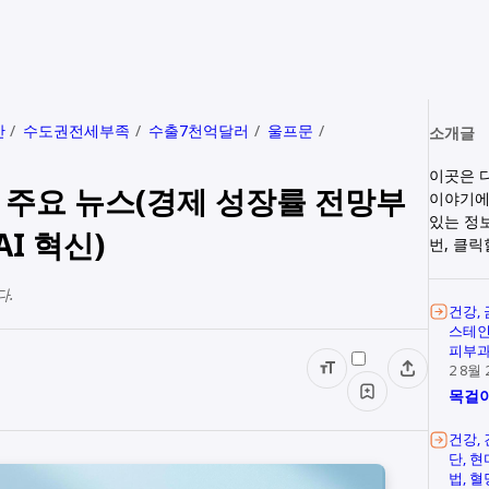
산
수도권전세부족
수출7천억달러
울프문
소개글
이곳은 
늘의 주요 뉴스(경제 성장률 전망부
이야기에
있는 정
I 혁신)
번, 클
다.
건강
스테
피부
2 8월 
목걸이
건강
단
현
법
혈