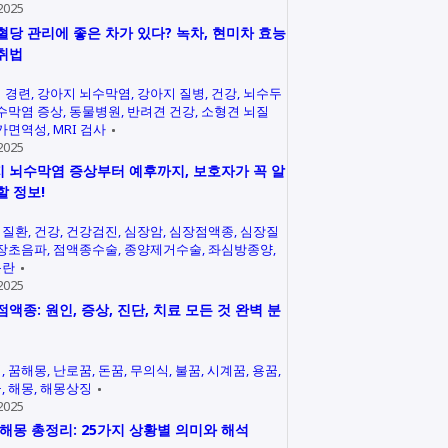
2025
혈당 관리에 좋은 차가 있다? 녹차, 현미차 효능
취법
 경련
강아지 뇌수막염
강아지 질병
건강
뇌수두
수막염 증상
동물병원
반려견 건강
소형견 뇌질
가면역성
MRI 검사
2025
 뇌수막염 증상부터 예후까지, 보호자가 꼭 알
할 정보!
력질환
건강
건강검진
심장암
심장점액종
심장질
장초음파
점액종수술
종양제거수술
좌심방종양
곤란
2025
점액종: 원인, 증상, 진단, 치료 모든 것 완벽 분
석
꿈해몽
난로꿈
돈꿈
무의식
불꿈
시계꿈
용꿈
꿈
해몽
해몽상징
2025
 해몽 총정리: 25가지 상황별 의미와 해석