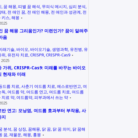
미
꿈 해몽
띠별 꿈 해석
무의식 메시지
심리 분석
상태
전 애인 꿈
전 애인 해몽
전 애인과 성관계
전
 키스
해몽
2025
인 꿈 해몽 그리움인가? 미련인가? 꿈이 알려주
마음
미래기술
바이오
바이오기술
생명과학
유전병
유
가위
유전자 치료
CRISPR
CRISPR-Cas9
 2025
 가위, CRISPR-Cas9: 미래를 바꾸는 바이오
 현재와 미래
등드름 치료
사춘기 여드름 치료
에스로반연고
여
손독
여드름 약
여드름 연고
여드름 치료
여드름
 치료 약
여드름약
피부과에서 쓰는 약
2025
반 연고: 모낭염, 여드름 효과부터 부작용, 사
까지
꿈 분석
꿈 상징
꿈해몽
닭 꿈
닭 꿈 의미
닭 꿈해
똥 꿈
재물운
해몽
흉몽