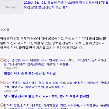
2026년 5월 15일 오늘의 주요 뉴스(미중 정상회담부터 BTS 월
드컵 공연 및 삼성전자 파업 분석)
소개글
이곳은 다양한 주제와 뉴스에 대해 궁금해하고, 재밌는 이야기에 관심 있는 분
들에게 진짜 유익하고 신뢰할 수 있는 정보를 전달하기 위해 만들어졌습니다.
하루에 한 번, 클릭할 만한 가치를 드리는 공간이 되겠습니다.
건강
금속알레르기
니켈알레르기
반지알레르기
쇠독
스테인리스
알레르기진
단
액세서리주의
접촉성피부염
피부과
피부질환
2 8월 2025
목걸이 반지 쇠독 증상 예방 및 관리법
건강
건강 차
녹차 카테킨
녹차 효능
당뇨 관리
당뇨 식단
현미 식이섬유
현미차
효능
혈당 관리
혈당 낮추는 법
혈당에 좋은 차
4 8월 2025
당뇨 혈당 관리에 좋은 차가 있다? 녹차, 현미차 효능과 섭취법
강아지 경련
강아지 뇌수막염
강아지 질병
건강
뇌수두증
뇌수막염 증상
동물병