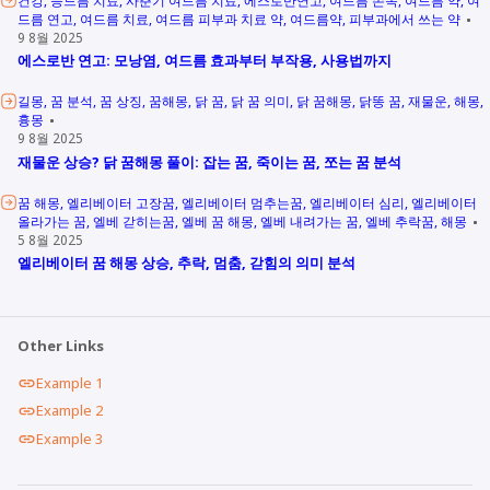
드름 연고
여드름 치료
여드름 피부과 치료 약
여드름약
피부과에서 쓰는 약
9 8월 2025
에스로반 연고: 모낭염, 여드름 효과부터 부작용, 사용법까지
길몽
꿈 분석
꿈 상징
꿈해몽
닭 꿈
닭 꿈 의미
닭 꿈해몽
닭똥 꿈
재물운
해몽
흉몽
9 8월 2025
재물운 상승? 닭 꿈해몽 풀이: 잡는 꿈, 죽이는 꿈, 쪼는 꿈 분석
꿈 해몽
엘리베이터 고장꿈
엘리베이터 멈추는꿈
엘리베이터 심리
엘리베이터
올라가는 꿈
엘베 갇히는꿈
엘베 꿈 해몽
엘베 내려가는 꿈
엘베 추락꿈
해몽
5 8월 2025
엘리베이터 꿈 해몽 상승, 추락, 멈춤, 갇힘의 의미 분석
Other Links
Example 1
Example 2
Example 3