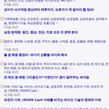
원
반려견 건강
소형견 뇌질환
자가면역성
MRI 검사
8 8월 2025
강아지 뇌수막염 증상부터 예후까지, 보호자가 꼭 알아야 할 정보!
가족력질환
건강
건강검진
심장암
심장점액종
심장질환
심장초음파
점액종수
술
종양제거수술
좌심방종양
호흡곤란
5 8월 2025
심장 점액종: 원인, 증상, 진단, 치료 모든 것 완벽 분석
꿈분석
꿈해몽
난로꿈
돈꿈
무의식
불꿈
시계꿈
용꿈
집불꿈
해몽
해몽상징
7 8월 2025
불 꿈 해몽 총정리: 25가지 상황별 의미와 해석
꿈 의미
꿈 해몽
띠별 꿈 해석
무의식 메시지
심리 분석
심리 상태
전 애인 꿈
전
애인 해몽
전 애인과 성관계
전 애인과 키스
해몽
9 8월 2025
전 애인 꿈 해몽 그리움인가? 미련인가? 꿈이 알려주는 속마음
과학
미래기술
바이오
바이오기술
생명과학
유전병
유전자 가위
유전자 치
료
CRISPR
CRISPR-Cas9
22 8월 2025
유전자 가위, CRISPR-Cas9: 미래를 바꾸는 바이오 기술의 현재와 미래
건강
등드름 치료
사춘기 여드름 치료
에스로반연고
여드름 손독
여드름 약
여