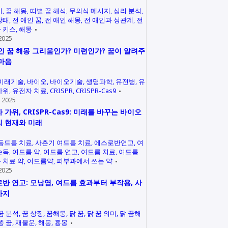
미
꿈 해몽
띠별 꿈 해석
무의식 메시지
심리 분석
상태
전 애인 꿈
전 애인 해몽
전 애인과 성관계
전
 키스
해몽
2025
인 꿈 해몽 그리움인가? 미련인가? 꿈이 알려주
마음
미래기술
바이오
바이오기술
생명과학
유전병
유
가위
유전자 치료
CRISPR
CRISPR-Cas9
 2025
 가위, CRISPR-Cas9: 미래를 바꾸는 바이오
 현재와 미래
등드름 치료
사춘기 여드름 치료
에스로반연고
여
손독
여드름 약
여드름 연고
여드름 치료
여드름
 치료 약
여드름약
피부과에서 쓰는 약
2025
반 연고: 모낭염, 여드름 효과부터 부작용, 사
까지
꿈 분석
꿈 상징
꿈해몽
닭 꿈
닭 꿈 의미
닭 꿈해
똥 꿈
재물운
해몽
흉몽