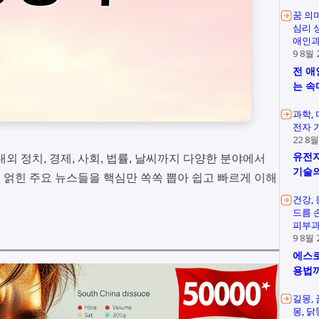
꿈 의
심리 
애인과
9 8월 
전 애
는 속
과학
전자 
22 8월
유전자
외 정치, 경제, 사회, 법률, 날씨까지 다양한 분야에서
기술의
얽힌 주요 뉴스들을 핵심만 쏙쏙 뽑아 쉽고 빠르게 이해
건강
드름 
피부과
9 8월 
에스로
용법
길몽
몽
닭