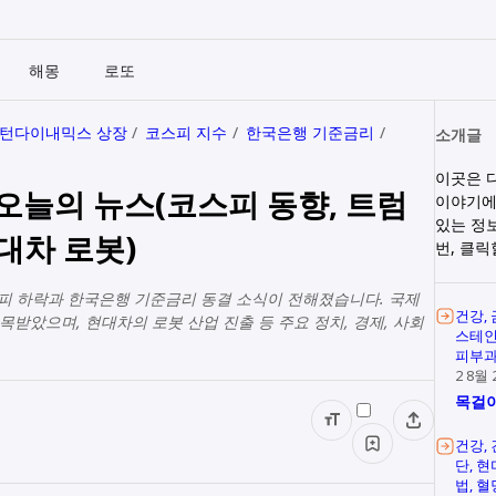
해몽
로또
턴다이내믹스 상장
코스피 지수
한국은행 기준금리
소개글
이곳은 
요 오늘의 뉴스(코스피 동향, 트럼
이야기에
있는 정
대차 로봇)
번, 클
 코스피 하락과 한국은행 기준금리 동결 소식이 전해졌습니다. 국제
건강
받았으며, 현대차의 로봇 산업 진출 등 주요 정치, 경제, 사회
스테
피부
2 8월 
목걸이
건강
단
현
법
혈