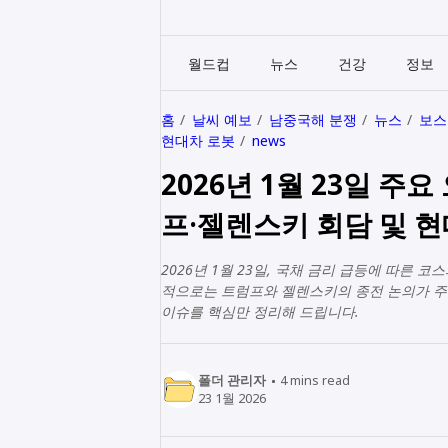
월드컵
뉴스
건강
정보
홈
날씨 예보
남중국해 분쟁
뉴스
보스
현대차 로봇
news
2026년 1월 23일 주
프·젤렌스키 회담 및 현
2026년 1월 23일, 국채 금리 급등에 따른
적으로는 트럼프와 젤렌스키의 종전 논의가 주목
이슈를 핵심만 정리해 드립니다.
폴더 관리자
4
mins read
23 1월 2026