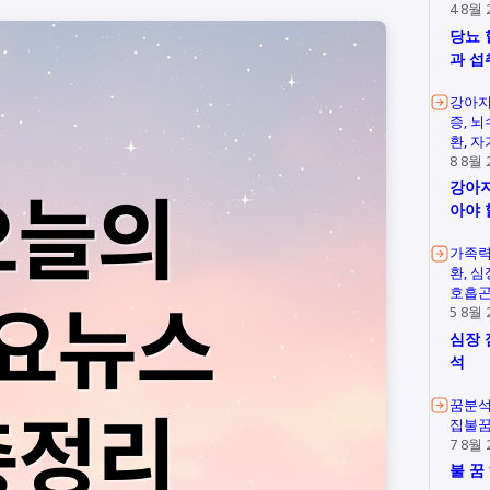
4 8월 
당뇨 
과 섭
강아지
증
뇌
환
자
8 8월 
강아지
아야 
가족
환
심
호흡
5 8월 
심장 
석
꿈분
집불
7 8월 
불 꿈