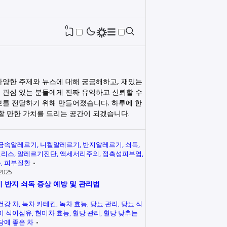
0
다양한 주제와 뉴스에 대해 궁금해하고, 재밌는
 관심 있는 분들에게 진짜 유익하고 신뢰할 수
보를 전달하기 위해 만들어졌습니다. 하루에 한
릭할 만한 가치를 드리는 공간이 되겠습니다.
금속알레르기
니켈알레르기
반지알레르기
쇠독
인리스
알레르기진단
액세서리주의
접촉성피부염
과
피부질환
2025
 반지 쇠독 증상 예방 및 관리법
건강 차
녹차 카테킨
녹차 효능
당뇨 관리
당뇨 식
미 식이섬유
현미차 효능
혈당 관리
혈당 낮추는
당에 좋은 차