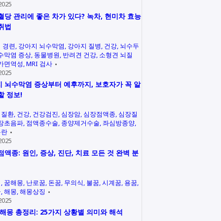
2025
혈당 관리에 좋은 차가 있다? 녹차, 현미차 효능
취법
 경련
강아지 뇌수막염
강아지 질병
건강
뇌수두
수막염 증상
동물병원
반려견 건강
소형견 뇌질
가면역성
MRI 검사
2025
 뇌수막염 증상부터 예후까지, 보호자가 꼭 알
할 정보!
력질환
건강
건강검진
심장암
심장점액종
심장질
장초음파
점액종수술
종양제거수술
좌심방종양
곤란
2025
점액종: 원인, 증상, 진단, 치료 모든 것 완벽 분
석
꿈해몽
난로꿈
돈꿈
무의식
불꿈
시계꿈
용꿈
꿈
해몽
해몽상징
2025
 해몽 총정리: 25가지 상황별 의미와 해석