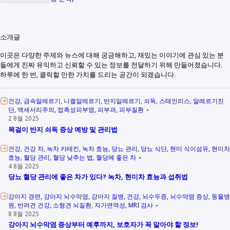
소개글
이곳은 다양한 주제와 뉴스에 대해 궁금해하고, 재밌는 이야기에 관심 있는 분
들에게 진짜 유익하고 신뢰할 수 있는 정보를 전달하기 위해 만들어졌습니다.
하루에 한 번, 클릭할 만한 가치를 드리는 공간이 되겠습니다.
건강
금속알레르기
니켈알레르기
반지알레르기
쇠독
스테인리스
알레르기진
단
액세서리주의
접촉성피부염
피부과
피부질환
2 8월 2025
목걸이 반지 쇠독 증상 예방 및 관리법
건강
건강 차
녹차 카테킨
녹차 효능
당뇨 관리
당뇨 식단
현미 식이섬유
현미차
효능
혈당 관리
혈당 낮추는 법
혈당에 좋은 차
4 8월 2025
당뇨 혈당 관리에 좋은 차가 있다? 녹차, 현미차 효능과 섭취법
강아지 경련
강아지 뇌수막염
강아지 질병
건강
뇌수두증
뇌수막염 증상
동물병
원
반려견 건강
소형견 뇌질환
자가면역성
MRI 검사
8 8월 2025
강아지 뇌수막염 증상부터 예후까지, 보호자가 꼭 알아야 할 정보!