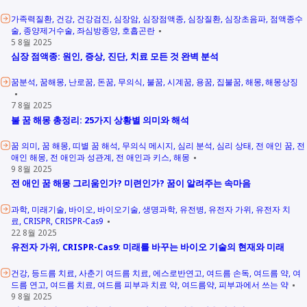
가족력질환
건강
건강검진
심장암
심장점액종
심장질환
심장초음파
점액종수
술
종양제거수술
좌심방종양
호흡곤란
5 8월 2025
심장 점액종: 원인, 증상, 진단, 치료 모든 것 완벽 분석
꿈분석
꿈해몽
난로꿈
돈꿈
무의식
불꿈
시계꿈
용꿈
집불꿈
해몽
해몽상징
7 8월 2025
불 꿈 해몽 총정리: 25가지 상황별 의미와 해석
꿈 의미
꿈 해몽
띠별 꿈 해석
무의식 메시지
심리 분석
심리 상태
전 애인 꿈
전
애인 해몽
전 애인과 성관계
전 애인과 키스
해몽
9 8월 2025
전 애인 꿈 해몽 그리움인가? 미련인가? 꿈이 알려주는 속마음
과학
미래기술
바이오
바이오기술
생명과학
유전병
유전자 가위
유전자 치
료
CRISPR
CRISPR-Cas9
22 8월 2025
유전자 가위, CRISPR-Cas9: 미래를 바꾸는 바이오 기술의 현재와 미래
건강
등드름 치료
사춘기 여드름 치료
에스로반연고
여드름 손독
여드름 약
여
드름 연고
여드름 치료
여드름 피부과 치료 약
여드름약
피부과에서 쓰는 약
9 8월 2025