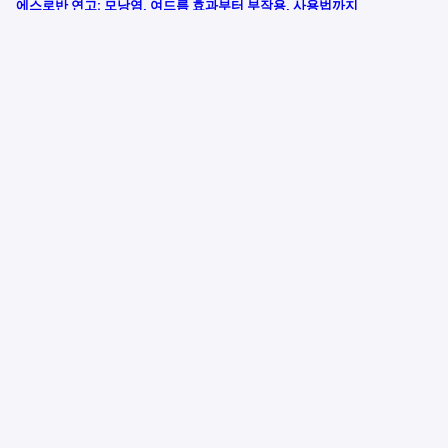
에스로반 연고: 모낭염, 여드름 효과부터 부작용, 사용법까지
길몽
꿈 분석
꿈 상징
꿈해몽
닭 꿈
닭 꿈 의미
닭 꿈해몽
닭똥 꿈
재물운
해몽
흉몽
9 8월 2025
재물운 상승? 닭 꿈해몽 풀이: 잡는 꿈, 죽이는 꿈, 쪼는 꿈 분석
꿈 해몽
엘리베이터 고장꿈
엘리베이터 멈추는꿈
엘리베이터 심리
엘리베이터
올라가는 꿈
엘베 갇히는꿈
엘베 꿈 해몽
엘베 내려가는 꿈
엘베 추락꿈
해몽
5 8월 2025
엘리베이터 꿈 해몽 상승, 추락, 멈춤, 갇힘의 의미 분석
Other Links
Example 1
Example 2
Example 3
Theme by
Igniel
© 2024