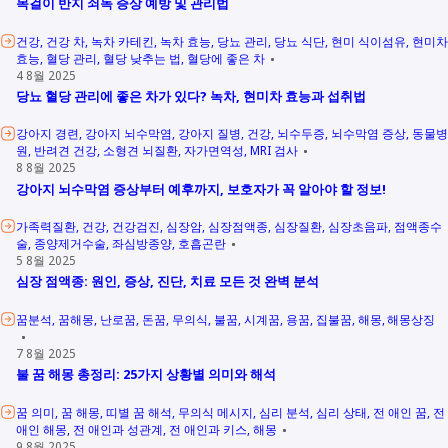
목걸이 반지 쇠독 증상 예방 및 관리법
건강
건강 차
녹차 카테킨
녹차 효능
당뇨 관리
당뇨 식단
현미 식이섬유
현미차
효능
혈당 관리
혈당 낮추는 법
혈당에 좋은 차
4 8월 2025
당뇨 혈당 관리에 좋은 차가 있다? 녹차, 현미차 효능과 섭취법
강아지 경련
강아지 뇌수막염
강아지 질병
건강
뇌수두증
뇌수막염 증상
동물병
원
반려견 건강
소형견 뇌질환
자가면역성
MRI 검사
8 8월 2025
강아지 뇌수막염 증상부터 예후까지, 보호자가 꼭 알아야 할 정보!
가족력질환
건강
건강검진
심장암
심장점액종
심장질환
심장초음파
점액종수
술
종양제거수술
좌심방종양
호흡곤란
5 8월 2025
심장 점액종: 원인, 증상, 진단, 치료 모든 것 완벽 분석
꿈분석
꿈해몽
난로꿈
돈꿈
무의식
불꿈
시계꿈
용꿈
집불꿈
해몽
해몽상징
7 8월 2025
불 꿈 해몽 총정리: 25가지 상황별 의미와 해석
꿈 의미
꿈 해몽
띠별 꿈 해석
무의식 메시지
심리 분석
심리 상태
전 애인 꿈
전
애인 해몽
전 애인과 성관계
전 애인과 키스
해몽
9 8월 2025