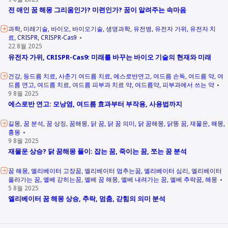
전 애인 꿈 해몽 그리움인가? 미련인가? 꿈이 알려주는 속마음
과학
미래기술
바이오
바이오기술
생명과학
유전병
유전자 가위
유전자 치
료
CRISPR
CRISPR-Cas9
22 8월 2025
유전자 가위, CRISPR-Cas9: 미래를 바꾸는 바이오 기술의 현재와 미래
건강
등드름 치료
사춘기 여드름 치료
에스로반연고
여드름 손독
여드름 약
여
드름 연고
여드름 치료
여드름 피부과 치료 약
여드름약
피부과에서 쓰는 약
9 8월 2025
에스로반 연고: 모낭염, 여드름 효과부터 부작용, 사용법까지
길몽
꿈 분석
꿈 상징
꿈해몽
닭 꿈
닭 꿈 의미
닭 꿈해몽
닭똥 꿈
재물운
해몽
흉몽
9 8월 2025
재물운 상승? 닭 꿈해몽 풀이: 잡는 꿈, 죽이는 꿈, 쪼는 꿈 분석
꿈 해몽
엘리베이터 고장꿈
엘리베이터 멈추는꿈
엘리베이터 심리
엘리베이터
올라가는 꿈
엘베 갇히는꿈
엘베 꿈 해몽
엘베 내려가는 꿈
엘베 추락꿈
해몽
5 8월 2025
엘리베이터 꿈 해몽 상승, 추락, 멈춤, 갇힘의 의미 분석