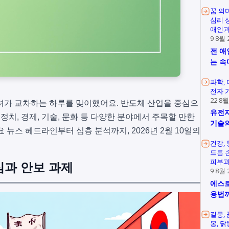
꿈 의
심리 
애인과
9 8월 
전 애
는 속
과학
전자 
22 8월
 우려가 교차하는 하루를 맞이했어요. 반도체 산업을 중심으
유전자
정치, 경제, 기술, 문화 등 다양한 분야에서 주목할 만한
기술의
 뉴스 헤드라인부터 심층 분석까지, 2026년 2월 10일의
건강
드름 
피부과
심과 안보 과제
9 8월 
에스로
용법
길몽
몽
닭