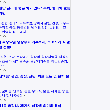
2025
혈당 관리에 좋은 차가 있다? 녹차, 현미차 효능
취법
 경련
강아지 뇌수막염
강아지 질병
건강
뇌수두
수막염 증상
동물병원
반려견 건강
소형견 뇌질
가면역성
MRI 검사
2025
 뇌수막염 증상부터 예후까지, 보호자가 꼭 알
할 정보!
력질환
건강
건강검진
심장암
심장점액종
심장질
장초음파
점액종수술
종양제거수술
좌심방종양
곤란
2025
점액종: 원인, 증상, 진단, 치료 모든 것 완벽 분
석
꿈해몽
난로꿈
돈꿈
무의식
불꿈
시계꿈
용꿈
꿈
해몽
해몽상징
2025
 해몽 총정리: 25가지 상황별 의미와 해석