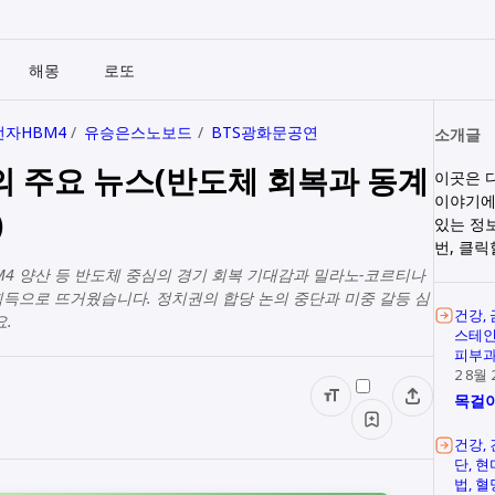
해몽
로또
자HBM4
유승은스노보드
BTS광화문공연
소개글
늘의 주요 뉴스(반도체 회복과 동계
이곳은 
이야기에
)
있는 정
번, 클
HBM4 양산 등 반도체 중심의 경기 회복 기대감과 밀라노-코르티나
득으로 뜨거웠습니다. 정치권의 합당 논의 중단과 미중 갈등 심
건강
.
스테
피부
2 8월 
목걸이
건강
단
현
법
혈