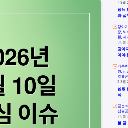
4 8월 
당뇨 
과 섭
강아지
증
뇌
환
자
8 8월 
강아지
아야 
가족
환
심
호흡
5 8월 
심장 
석
꿈분
집불
7 8월 
불 꿈