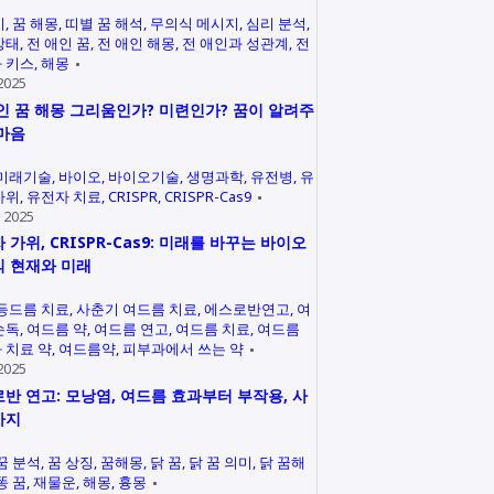
미
꿈 해몽
띠별 꿈 해석
무의식 메시지
심리 분석
상태
전 애인 꿈
전 애인 해몽
전 애인과 성관계
전
 키스
해몽
2025
인 꿈 해몽 그리움인가? 미련인가? 꿈이 알려주
마음
미래기술
바이오
바이오기술
생명과학
유전병
유
가위
유전자 치료
CRISPR
CRISPR-Cas9
 2025
 가위, CRISPR-Cas9: 미래를 바꾸는 바이오
 현재와 미래
등드름 치료
사춘기 여드름 치료
에스로반연고
여
손독
여드름 약
여드름 연고
여드름 치료
여드름
 치료 약
여드름약
피부과에서 쓰는 약
2025
반 연고: 모낭염, 여드름 효과부터 부작용, 사
까지
꿈 분석
꿈 상징
꿈해몽
닭 꿈
닭 꿈 의미
닭 꿈해
똥 꿈
재물운
해몽
흉몽