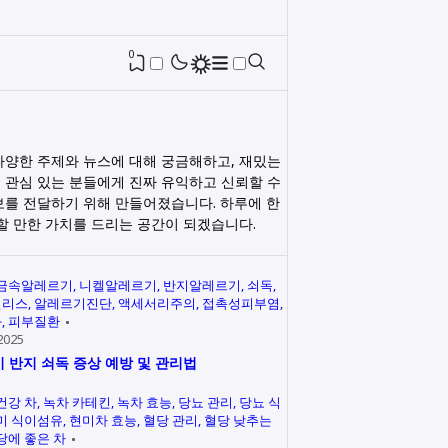
0
다양한 주제와 뉴스에 대해 궁금해하고, 재밌는
 관심 있는 분들에게 진짜 유익하고 신뢰할 수
보를 전달하기 위해 만들어졌습니다. 하루에 한
릭할 만한 가치를 드리는 공간이 되겠습니다.
금속알레르기
니켈알레르기
반지알레르기
쇠독
인리스
알레르기진단
액세서리주의
접촉성피부염
과
피부질환
2025
 반지 쇠독 증상 예방 및 관리법
건강 차
녹차 카테킨
녹차 효능
당뇨 관리
당뇨 식
미 식이섬유
현미차 효능
혈당 관리
혈당 낮추는
당에 좋은 차