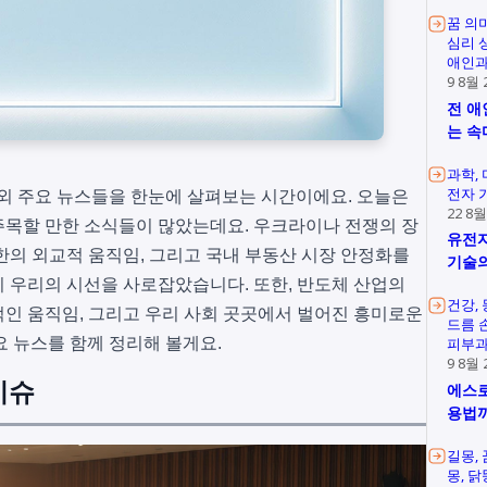
꿈 의
심리 
애인과
9 8월 
전 애
는 속
과학
전자 
 국내외 주요 뉴스들을 한눈에 살펴보는 시간이에요. 오늘은
22 8월
 주목할 만한 소식들이 많았는데요. 우크라이나 전쟁의 장
유전자
한의 외교적 움직임, 그리고 국내 부동산 시장 안정화를
기술의
 우리의 시선을 사로잡았습니다. 또한, 반도체 산업의
건강
인 움직임, 그리고 우리 사회 곳곳에서 벌어진 흥미로운
드름 
주요 뉴스를 함께 정리해 볼게요.
피부과
9 8월 
이슈
에스로
용법
길몽
몽
닭