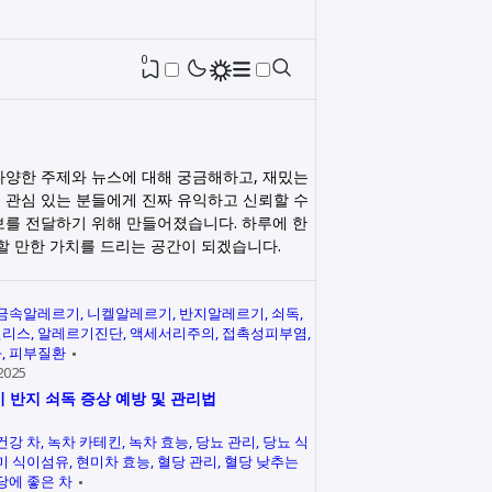
0
다양한 주제와 뉴스에 대해 궁금해하고, 재밌는
 관심 있는 분들에게 진짜 유익하고 신뢰할 수
보를 전달하기 위해 만들어졌습니다. 하루에 한
릭할 만한 가치를 드리는 공간이 되겠습니다.
금속알레르기
니켈알레르기
반지알레르기
쇠독
인리스
알레르기진단
액세서리주의
접촉성피부염
과
피부질환
2025
 반지 쇠독 증상 예방 및 관리법
건강 차
녹차 카테킨
녹차 효능
당뇨 관리
당뇨 식
미 식이섬유
현미차 효능
혈당 관리
혈당 낮추는
당에 좋은 차