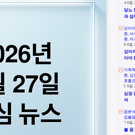
4 8월 
당뇨 
과 섭
강아지
증
뇌
환
자
8 8월 
강아지
아야 
가족
환
심
호흡
5 8월 
심장 
석
꿈분
집불
7 8월 
불 꿈