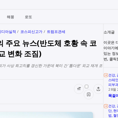
해몽
로또
비디아실적
코스피신고가
트럼프관세
소개글
늘의 주요 뉴스(반도체 호황 속 코
이곳은 
이야기에
교 변화 조짐)
있는 정
번, 클
스피가 사상 최고치를 경신한 가운데 북미 간 '톱다운' 외교 재개 조
건강
스테
피부
2 8월 
목걸이
건강
단
현
법
혈