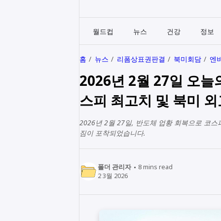
월드컵
뉴스
건강
정보
홈
뉴스
리폼상표권판결
북미회담
엔
2026년 2월 27일 오
스피 최고치 및 북미 외
2026년 2월 27일, 반도체 업황 회복으로 코
짐이 포착되었습니다.
폴더 관리자
8
mins read
2 3월 2026