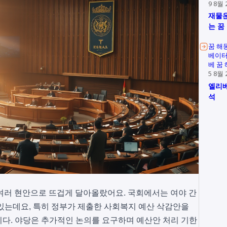
9 8월 
재물운
는 꿈
꿈 해
베이터
베 꿈
5 8월 
엘리베
석
은 여러 현안으로 뜨겁게 달아올랐어요. 국회에서는 여야 간
있는데요, 특히 정부가 제출한 사회복지 예산 삭감안을
다. 야당은 추가적인 논의를 요구하며 예산안 처리 기한