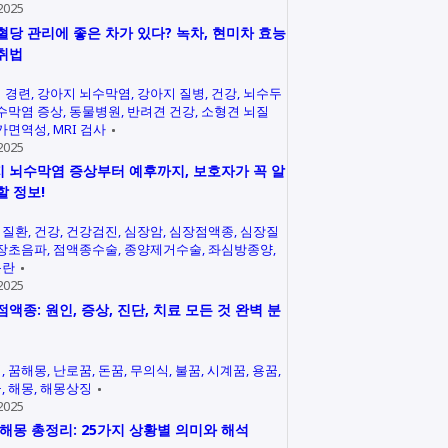
2025
혈당 관리에 좋은 차가 있다? 녹차, 현미차 효능
취법
 경련
강아지 뇌수막염
강아지 질병
건강
뇌수두
수막염 증상
동물병원
반려견 건강
소형견 뇌질
가면역성
MRI 검사
2025
 뇌수막염 증상부터 예후까지, 보호자가 꼭 알
할 정보!
력질환
건강
건강검진
심장암
심장점액종
심장질
장초음파
점액종수술
종양제거수술
좌심방종양
곤란
2025
점액종: 원인, 증상, 진단, 치료 모든 것 완벽 분
석
꿈해몽
난로꿈
돈꿈
무의식
불꿈
시계꿈
용꿈
꿈
해몽
해몽상징
2025
 해몽 총정리: 25가지 상황별 의미와 해석