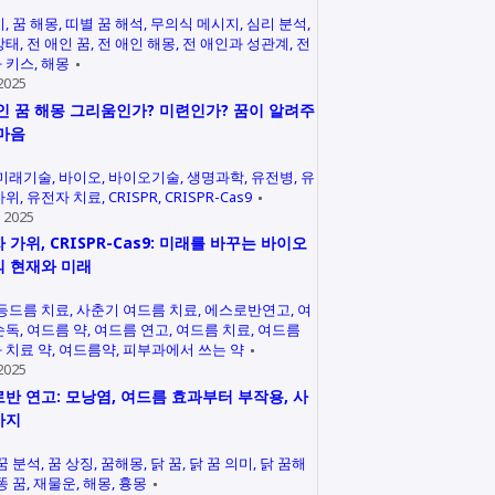
미
꿈 해몽
띠별 꿈 해석
무의식 메시지
심리 분석
상태
전 애인 꿈
전 애인 해몽
전 애인과 성관계
전
 키스
해몽
2025
인 꿈 해몽 그리움인가? 미련인가? 꿈이 알려주
마음
미래기술
바이오
바이오기술
생명과학
유전병
유
가위
유전자 치료
CRISPR
CRISPR-Cas9
 2025
 가위, CRISPR-Cas9: 미래를 바꾸는 바이오
 현재와 미래
등드름 치료
사춘기 여드름 치료
에스로반연고
여
손독
여드름 약
여드름 연고
여드름 치료
여드름
 치료 약
여드름약
피부과에서 쓰는 약
2025
반 연고: 모낭염, 여드름 효과부터 부작용, 사
까지
꿈 분석
꿈 상징
꿈해몽
닭 꿈
닭 꿈 의미
닭 꿈해
똥 꿈
재물운
해몽
흉몽