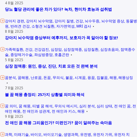
4 8월 2025
당뇨 혈당 관리에 좋은 차가 있다? 녹차, 현미차 효능과 섭취법
강아지 경련
강아지 뇌수막염
강아지 질병
건강
뇌수두증
뇌수막염 증상
동물병
원
반려견 건강
소형견 뇌질환
자가면역성
MRI 검사
8 8월 2025
강아지 뇌수막염 증상부터 예후까지, 보호자가 꼭 알아야 할 정보!
가족력질환
건강
건강검진
심장암
심장점액종
심장질환
심장초음파
점액종수
술
종양제거수술
좌심방종양
호흡곤란
5 8월 2025
심장 점액종: 원인, 증상, 진단, 치료 모든 것 완벽 분석
꿈분석
꿈해몽
난로꿈
돈꿈
무의식
불꿈
시계꿈
용꿈
집불꿈
해몽
해몽상징
7 8월 2025
불 꿈 해몽 총정리: 25가지 상황별 의미와 해석
꿈 의미
꿈 해몽
띠별 꿈 해석
무의식 메시지
심리 분석
심리 상태
전 애인 꿈
전
애인 해몽
전 애인과 성관계
전 애인과 키스
해몽
9 8월 2025
전 애인 꿈 해몽 그리움인가? 미련인가? 꿈이 알려주는 속마음
과학
미래기술
바이오
바이오기술
생명과학
유전병
유전자 가위
유전자 치