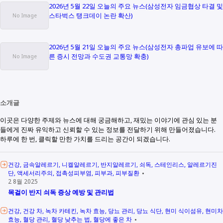
2026년 5월 22일 오늘의 주요 뉴스(삼성전자 임금협상 타결 및
스타벅스 탱크데이 논란 확산)
2026년 5월 21일 오늘의 주요 뉴스(삼성전자 총파업 유보에 따
른 증시 전망과 수도권 교통망 확충)
소개글
이곳은 다양한 주제와 뉴스에 대해 궁금해하고, 재밌는 이야기에 관심 있는 분
들에게 진짜 유익하고 신뢰할 수 있는 정보를 전달하기 위해 만들어졌습니다.
하루에 한 번, 클릭할 만한 가치를 드리는 공간이 되겠습니다.
건강
금속알레르기
니켈알레르기
반지알레르기
쇠독
스테인리스
알레르기진
단
액세서리주의
접촉성피부염
피부과
피부질환
2 8월 2025
목걸이 반지 쇠독 증상 예방 및 관리법
건강
건강 차
녹차 카테킨
녹차 효능
당뇨 관리
당뇨 식단
현미 식이섬유
현미차
효능
혈당 관리
혈당 낮추는 법
혈당에 좋은 차