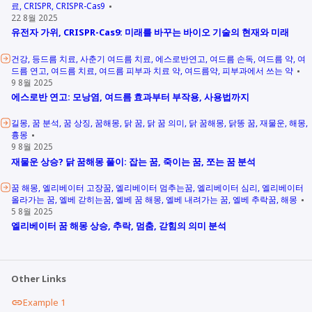
료
CRISPR
CRISPR-Cas9
22 8월 2025
유전자 가위, CRISPR-Cas9: 미래를 바꾸는 바이오 기술의 현재와 미래
건강
등드름 치료
사춘기 여드름 치료
에스로반연고
여드름 손독
여드름 약
여
드름 연고
여드름 치료
여드름 피부과 치료 약
여드름약
피부과에서 쓰는 약
9 8월 2025
에스로반 연고: 모낭염, 여드름 효과부터 부작용, 사용법까지
길몽
꿈 분석
꿈 상징
꿈해몽
닭 꿈
닭 꿈 의미
닭 꿈해몽
닭똥 꿈
재물운
해몽
흉몽
9 8월 2025
재물운 상승? 닭 꿈해몽 풀이: 잡는 꿈, 죽이는 꿈, 쪼는 꿈 분석
꿈 해몽
엘리베이터 고장꿈
엘리베이터 멈추는꿈
엘리베이터 심리
엘리베이터
올라가는 꿈
엘베 갇히는꿈
엘베 꿈 해몽
엘베 내려가는 꿈
엘베 추락꿈
해몽
5 8월 2025
엘리베이터 꿈 해몽 상승, 추락, 멈춤, 갇힘의 의미 분석
Other Links
Example 1