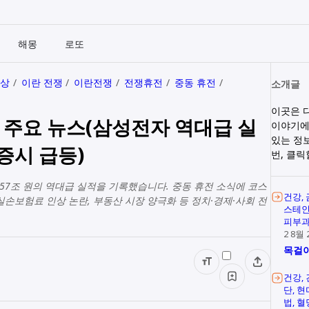
해몽
로또
인상
이란 전쟁
이란전쟁
전쟁휴전
중동 휴전
소개글
이곳은 
늘의 주요 뉴스(삼성전자 역대급 실
이야기에
있는 정
증시 급등)
번, 클
로 57조 원의 역대급 실적을 기록했습니다. 중동 휴전 소식에 코스
건강
실손보험료 인상 논란, 부동산 시장 양극화 등 정치·경제·사회 전
스테
피부
2 8월 
목걸이
건강
단
현
법
혈