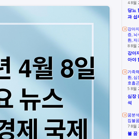
4 8월 
당뇨 
과 섭
강아지
증
뇌
환
자
8 8월 
강아지
아야 
가족
환
심
호흡
5 8월 
심장 
석
꿈분
집불
7 8월 
불 꿈