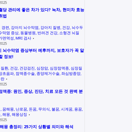
2025
혈당 관리에 좋은 차가 있다? 녹차, 현미차 효능
취법
 경련
강아지 뇌수막염
강아지 질병
건강
뇌수두
수막염 증상
동물병원
반려견 건강
소형견 뇌질
가면역성
MRI 검사
2025
 뇌수막염 증상부터 예후까지, 보호자가 꼭 알
할 정보!
력질환
건강
건강검진
심장암
심장점액종
심장질
장초음파
점액종수술
종양제거수술
좌심방종양
곤란
2025
점액종: 원인, 증상, 진단, 치료 모든 것 완벽 분
석
꿈해몽
난로꿈
돈꿈
무의식
불꿈
시계꿈
용꿈
꿈
해몽
해몽상징
2025
 해몽 총정리: 25가지 상황별 의미와 해석