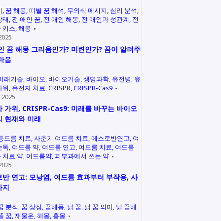
미
꿈 해몽
띠별 꿈 해석
무의식 메시지
심리 분석
상태
전 애인 꿈
전 애인 해몽
전 애인과 성관계
전
 키스
해몽
2025
인 꿈 해몽 그리움인가? 미련인가? 꿈이 알려주
마음
미래기술
바이오
바이오기술
생명과학
유전병
유
가위
유전자 치료
CRISPR
CRISPR-Cas9
 2025
 가위, CRISPR-Cas9: 미래를 바꾸는 바이오
 현재와 미래
등드름 치료
사춘기 여드름 치료
에스로반연고
여
손독
여드름 약
여드름 연고
여드름 치료
여드름
 치료 약
여드름약
피부과에서 쓰는 약
2025
반 연고: 모낭염, 여드름 효과부터 부작용, 사
까지
꿈 분석
꿈 상징
꿈해몽
닭 꿈
닭 꿈 의미
닭 꿈해
똥 꿈
재물운
해몽
흉몽