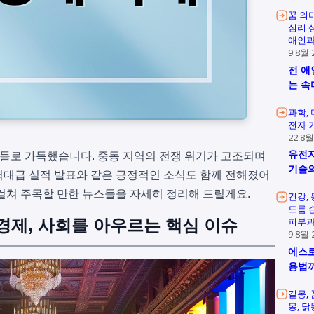
꿈 의
심리 
애인과
9 8월 
전 애
는 속
과학
전자 
22 8월
유전자
소식들로 가득했습니다. 중동 지역의 전쟁 위기가 고조되며
기술의
역대급 실적 발표와 같은 긍정적인 소식도 함께 전해졌어
에 걸쳐 주목할 만한 뉴스들을 자세히 정리해 드릴게요.
건강
드름 
피부과
 경제, 사회를 아우르는 핵심 이슈
9 8월 
에스로
용법
길몽
몽
닭