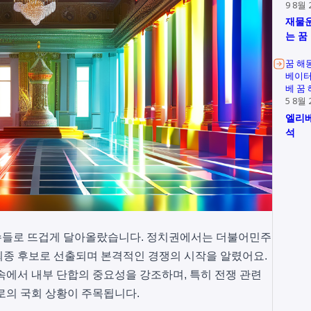
9 8월 
재물운
는 꿈
꿈 해
베이터
베 꿈
5 8월 
엘리베
석
한 이슈들로 뜨겁게 달아올랐습니다. 정치권에서는 더불어민주
최종 후보로 선출되며 본격적인 경쟁의 시작을 알렸어요.
속에서 내부 단합의 중요성을 강조하며, 특히 전쟁 관련
로의 국회 상황이 주목됩니다.