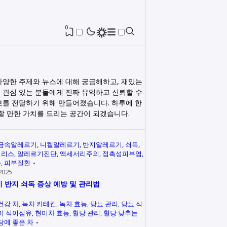
0
다양한 주제와 뉴스에 대해 궁금해하고, 재밌는
 관심 있는 분들에게 진짜 유익하고 신뢰할 수
보를 전달하기 위해 만들어졌습니다. 하루에 한
릭할 만한 가치를 드리는 공간이 되겠습니다.
금속알레르기
니켈알레르기
반지알레르기
쇠독
인리스
알레르기진단
액세서리주의
접촉성피부염
과
피부질환
2025
 반지 쇠독 증상 예방 및 관리법
건강 차
녹차 카테킨
녹차 효능
당뇨 관리
당뇨 식
미 식이섬유
현미차 효능
혈당 관리
혈당 낮추는
당에 좋은 차