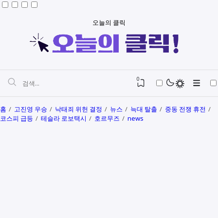
오늘의 클릭
0
홈
고진영 우승
낙태죄 위헌 결정
뉴스
늑대 탈출
중동 전쟁 휴전
코스피 급등
테슬라 로보택시
호르무즈
news