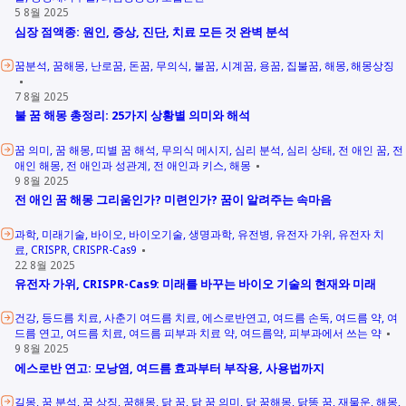
5 8월 2025
심장 점액종: 원인, 증상, 진단, 치료 모든 것 완벽 분석
꿈분석
꿈해몽
난로꿈
돈꿈
무의식
불꿈
시계꿈
용꿈
집불꿈
해몽
해몽상징
7 8월 2025
불 꿈 해몽 총정리: 25가지 상황별 의미와 해석
꿈 의미
꿈 해몽
띠별 꿈 해석
무의식 메시지
심리 분석
심리 상태
전 애인 꿈
전
애인 해몽
전 애인과 성관계
전 애인과 키스
해몽
9 8월 2025
전 애인 꿈 해몽 그리움인가? 미련인가? 꿈이 알려주는 속마음
과학
미래기술
바이오
바이오기술
생명과학
유전병
유전자 가위
유전자 치
료
CRISPR
CRISPR-Cas9
22 8월 2025
유전자 가위, CRISPR-Cas9: 미래를 바꾸는 바이오 기술의 현재와 미래
건강
등드름 치료
사춘기 여드름 치료
에스로반연고
여드름 손독
여드름 약
여
드름 연고
여드름 치료
여드름 피부과 치료 약
여드름약
피부과에서 쓰는 약
9 8월 2025
에스로반 연고: 모낭염, 여드름 효과부터 부작용, 사용법까지
길몽
꿈 분석
꿈 상징
꿈해몽
닭 꿈
닭 꿈 의미
닭 꿈해몽
닭똥 꿈
재물운
해몽