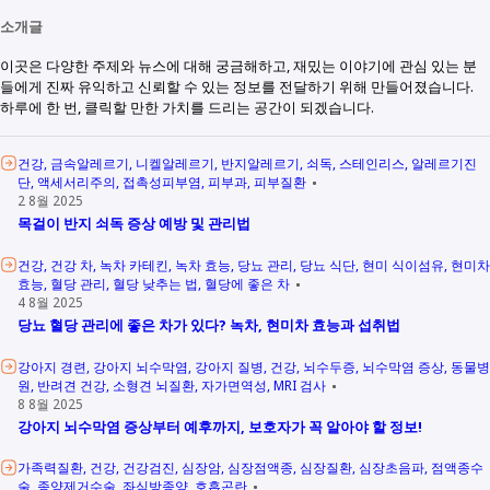
소개글
이곳은 다양한 주제와 뉴스에 대해 궁금해하고, 재밌는 이야기에 관심 있는 분
들에게 진짜 유익하고 신뢰할 수 있는 정보를 전달하기 위해 만들어졌습니다.
하루에 한 번, 클릭할 만한 가치를 드리는 공간이 되겠습니다.
건강
금속알레르기
니켈알레르기
반지알레르기
쇠독
스테인리스
알레르기진
단
액세서리주의
접촉성피부염
피부과
피부질환
2 8월 2025
목걸이 반지 쇠독 증상 예방 및 관리법
건강
건강 차
녹차 카테킨
녹차 효능
당뇨 관리
당뇨 식단
현미 식이섬유
현미차
효능
혈당 관리
혈당 낮추는 법
혈당에 좋은 차
4 8월 2025
당뇨 혈당 관리에 좋은 차가 있다? 녹차, 현미차 효능과 섭취법
강아지 경련
강아지 뇌수막염
강아지 질병
건강
뇌수두증
뇌수막염 증상
동물병
원
반려견 건강
소형견 뇌질환
자가면역성
MRI 검사
8 8월 2025
강아지 뇌수막염 증상부터 예후까지, 보호자가 꼭 알아야 할 정보!
가족력질환
건강
건강검진
심장암
심장점액종
심장질환
심장초음파
점액종수
술
종양제거수술
좌심방종양
호흡곤란