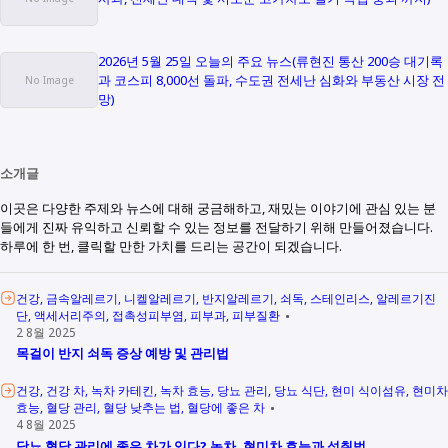
2026년 5월 25일 오늘의 주요 뉴스(류현진 통산 200승 대기록
과 코스피 8,000선 돌파, 수도권 전세난 심화와 부동산 시장 전
망)
소개글
이곳은 다양한 주제와 뉴스에 대해 궁금해하고, 재밌는 이야기에 관심 있는 분
들에게 진짜 유익하고 신뢰할 수 있는 정보를 전달하기 위해 만들어졌습니다.
하루에 한 번, 클릭할 만한 가치를 드리는 공간이 되겠습니다.
건강
금속알레르기
니켈알레르기
반지알레르기
쇠독
스테인리스
알레르기진
단
액세서리주의
접촉성피부염
피부과
피부질환
2 8월 2025
목걸이 반지 쇠독 증상 예방 및 관리법
건강
건강 차
녹차 카테킨
녹차 효능
당뇨 관리
당뇨 식단
현미 식이섬유
현미차
효능
혈당 관리
혈당 낮추는 법
혈당에 좋은 차
4 8월 2025
당뇨 혈당 관리에 좋은 차가 있다? 녹차, 현미차 효능과 섭취법