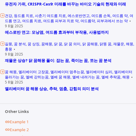
유전자 가위, CRISPR-Cas9: 미래를 바꾸는 바이오 기술의 현재와 미래
건강
등드름 치료
사춘기 여드름 치료
에스로반연고
여드름 손독
여드름 약
여
드름 연고
여드름 치료
여드름 피부과 치료 약
여드름약
피부과에서 쓰는 약
9 8월 2025
에스로반 연고: 모낭염, 여드름 효과부터 부작용, 사용법까지
길몽
꿈 분석
꿈 상징
꿈해몽
닭 꿈
닭 꿈 의미
닭 꿈해몽
닭똥 꿈
재물운
해몽
흉몽
9 8월 2025
재물운 상승? 닭 꿈해몽 풀이: 잡는 꿈, 죽이는 꿈, 쪼는 꿈 분석
꿈 해몽
엘리베이터 고장꿈
엘리베이터 멈추는꿈
엘리베이터 심리
엘리베이터
올라가는 꿈
엘베 갇히는꿈
엘베 꿈 해몽
엘베 내려가는 꿈
엘베 추락꿈
해몽
5 8월 2025
엘리베이터 꿈 해몽 상승, 추락, 멈춤, 갇힘의 의미 분석
Other Links
Example 1
Example 2