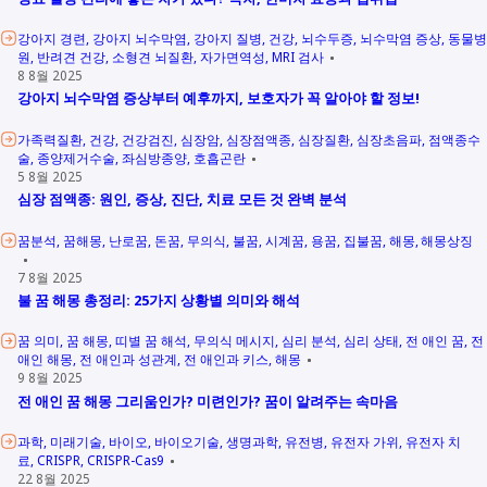
강아지 경련
강아지 뇌수막염
강아지 질병
건강
뇌수두증
뇌수막염 증상
동물병
원
반려견 건강
소형견 뇌질환
자가면역성
MRI 검사
8 8월 2025
강아지 뇌수막염 증상부터 예후까지, 보호자가 꼭 알아야 할 정보!
가족력질환
건강
건강검진
심장암
심장점액종
심장질환
심장초음파
점액종수
술
종양제거수술
좌심방종양
호흡곤란
5 8월 2025
심장 점액종: 원인, 증상, 진단, 치료 모든 것 완벽 분석
꿈분석
꿈해몽
난로꿈
돈꿈
무의식
불꿈
시계꿈
용꿈
집불꿈
해몽
해몽상징
7 8월 2025
불 꿈 해몽 총정리: 25가지 상황별 의미와 해석
꿈 의미
꿈 해몽
띠별 꿈 해석
무의식 메시지
심리 분석
심리 상태
전 애인 꿈
전
애인 해몽
전 애인과 성관계
전 애인과 키스
해몽
9 8월 2025
전 애인 꿈 해몽 그리움인가? 미련인가? 꿈이 알려주는 속마음
과학
미래기술
바이오
바이오기술
생명과학
유전병
유전자 가위
유전자 치
료
CRISPR
CRISPR-Cas9
22 8월 2025