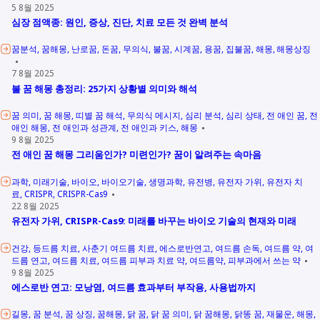
5 8월 2025
심장 점액종: 원인, 증상, 진단, 치료 모든 것 완벽 분석
꿈분석
꿈해몽
난로꿈
돈꿈
무의식
불꿈
시계꿈
용꿈
집불꿈
해몽
해몽상징
7 8월 2025
불 꿈 해몽 총정리: 25가지 상황별 의미와 해석
꿈 의미
꿈 해몽
띠별 꿈 해석
무의식 메시지
심리 분석
심리 상태
전 애인 꿈
전
애인 해몽
전 애인과 성관계
전 애인과 키스
해몽
9 8월 2025
전 애인 꿈 해몽 그리움인가? 미련인가? 꿈이 알려주는 속마음
과학
미래기술
바이오
바이오기술
생명과학
유전병
유전자 가위
유전자 치
료
CRISPR
CRISPR-Cas9
22 8월 2025
유전자 가위, CRISPR-Cas9: 미래를 바꾸는 바이오 기술의 현재와 미래
건강
등드름 치료
사춘기 여드름 치료
에스로반연고
여드름 손독
여드름 약
여
드름 연고
여드름 치료
여드름 피부과 치료 약
여드름약
피부과에서 쓰는 약
9 8월 2025
에스로반 연고: 모낭염, 여드름 효과부터 부작용, 사용법까지
길몽
꿈 분석
꿈 상징
꿈해몽
닭 꿈
닭 꿈 의미
닭 꿈해몽
닭똥 꿈
재물운
해몽