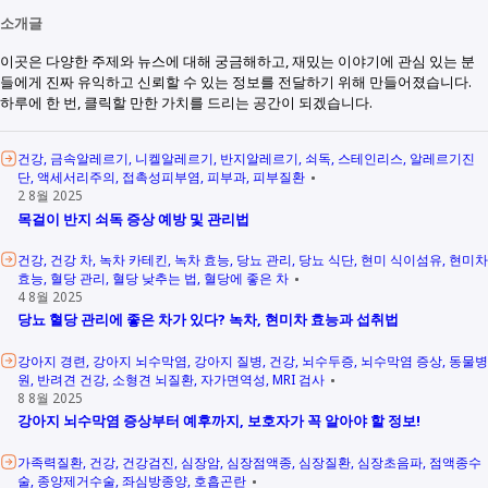
소개글
이곳은 다양한 주제와 뉴스에 대해 궁금해하고, 재밌는 이야기에 관심 있는 분
들에게 진짜 유익하고 신뢰할 수 있는 정보를 전달하기 위해 만들어졌습니다.
하루에 한 번, 클릭할 만한 가치를 드리는 공간이 되겠습니다.
건강
금속알레르기
니켈알레르기
반지알레르기
쇠독
스테인리스
알레르기진
단
액세서리주의
접촉성피부염
피부과
피부질환
2 8월 2025
목걸이 반지 쇠독 증상 예방 및 관리법
건강
건강 차
녹차 카테킨
녹차 효능
당뇨 관리
당뇨 식단
현미 식이섬유
현미차
효능
혈당 관리
혈당 낮추는 법
혈당에 좋은 차
4 8월 2025
당뇨 혈당 관리에 좋은 차가 있다? 녹차, 현미차 효능과 섭취법
강아지 경련
강아지 뇌수막염
강아지 질병
건강
뇌수두증
뇌수막염 증상
동물병
원
반려견 건강
소형견 뇌질환
자가면역성
MRI 검사
8 8월 2025
강아지 뇌수막염 증상부터 예후까지, 보호자가 꼭 알아야 할 정보!
가족력질환
건강
건강검진
심장암
심장점액종
심장질환
심장초음파
점액종수
술
종양제거수술
좌심방종양
호흡곤란