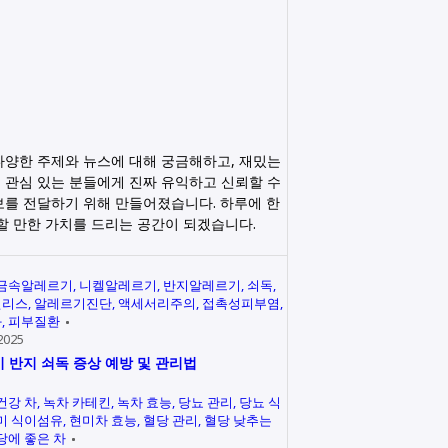
다양한 주제와 뉴스에 대해 궁금해하고, 재밌는
 관심 있는 분들에게 진짜 유익하고 신뢰할 수
보를 전달하기 위해 만들어졌습니다. 하루에 한
릭할 만한 가치를 드리는 공간이 되겠습니다.
금속알레르기
니켈알레르기
반지알레르기
쇠독
인리스
알레르기진단
액세서리주의
접촉성피부염
과
피부질환
2025
 반지 쇠독 증상 예방 및 관리법
건강 차
녹차 카테킨
녹차 효능
당뇨 관리
당뇨 식
미 식이섬유
현미차 효능
혈당 관리
혈당 낮추는
당에 좋은 차