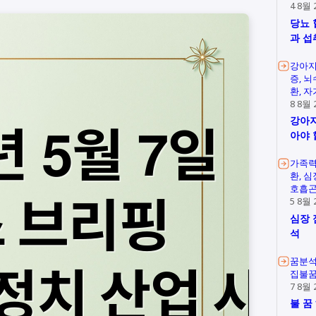
4 8월 
당뇨 
과 섭
강아지
증
뇌
환
자
8 8월 
강아지
아야 
가족
환
심
호흡
5 8월 
심장 
석
꿈분
집불
7 8월 
불 꿈