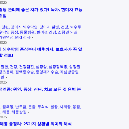
2025
혈당 관리에 좋은 차가 있다? 녹차, 현미차 효능
취법
 경련
강아지 뇌수막염
강아지 질병
건강
뇌수두
수막염 증상
동물병원
반려견 건강
소형견 뇌질
가면역성
MRI 검사
2025
 뇌수막염 증상부터 예후까지, 보호자가 꼭 알
할 정보!
력질환
건강
건강검진
심장암
심장점액종
심장질
장초음파
점액종수술
종양제거수술
좌심방종양
곤란
2025
점액종: 원인, 증상, 진단, 치료 모든 것 완벽 분
석
꿈해몽
난로꿈
돈꿈
무의식
불꿈
시계꿈
용꿈
꿈
해몽
해몽상징
2025
 해몽 총정리: 25가지 상황별 의미와 해석