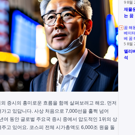
9 8월 
재물운
는 꿈
꿈 해
베이터
베 꿈
5 8월 
엘리베
석
 국내외 증시의 흥미로운 흐름을 함께 살펴보려고 해요. 먼저
고 있답니다. 사상 처음으로 7,000선을 훌쩍 넘어
 1년여 동안 글로벌 주요국 증시 중에서 압도적인 1위의 상
고 있어요. 코스피 전체 시가총액도 6,000조 원을 돌