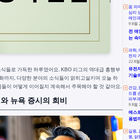
꿈 의
심리 
애인과
9 8월 
전 애
는 속
과학
전자 
22 8월
유전자
운 소식들로 가득한 하루였어요. KBO 리그의 역대급 흥행부
기술의
변화까지, 다양한 분야의 소식들이 얽히고설키며 오늘 하
들이 어떻게 이어질지 계속해서 주목해야 할 것 같아요.
건강
드름 
피부과
피와 뉴욕 증시의 희비
9 8월 
에스로
용법
길몽
몽
닭