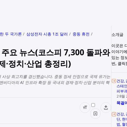
한 두 국가론
삼성전자 시총 1조 달러
중동 휴전
소개글
이곳은 
의 주요 뉴스(코스피 7,300 돌파와
이야기에
있는 정
제·정치·산업 총정리)
번, 클
파하며 사상 최고치를 경신했습니다. 중동 정세 안정으로 국제 유가는
건강
 엔비디아의 AI 인프라 확장 등 국내외 경제·정치·산업 분야의 핵
스테
피부
2 8월 
목걸이
건강
단
현
법
혈