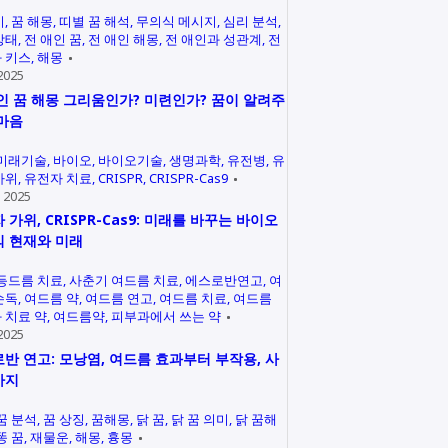
미
꿈 해몽
띠별 꿈 해석
무의식 메시지
심리 분석
상태
전 애인 꿈
전 애인 해몽
전 애인과 성관계
전
 키스
해몽
2025
인 꿈 해몽 그리움인가? 미련인가? 꿈이 알려주
마음
미래기술
바이오
바이오기술
생명과학
유전병
유
가위
유전자 치료
CRISPR
CRISPR-Cas9
 2025
 가위, CRISPR-Cas9: 미래를 바꾸는 바이오
 현재와 미래
등드름 치료
사춘기 여드름 치료
에스로반연고
여
손독
여드름 약
여드름 연고
여드름 치료
여드름
 치료 약
여드름약
피부과에서 쓰는 약
2025
반 연고: 모낭염, 여드름 효과부터 부작용, 사
까지
꿈 분석
꿈 상징
꿈해몽
닭 꿈
닭 꿈 의미
닭 꿈해
똥 꿈
재물운
해몽
흉몽