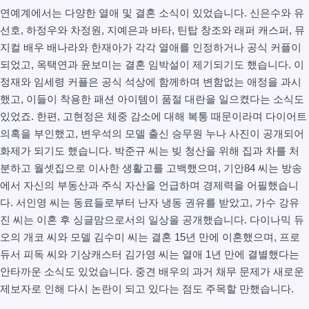
연예계에서는 다양한 열애 및 결혼 소식이 있었습니다. 신은수와 유
선호, 하정우와 차정원, 지예은과 바타, 틴탑 창조와 래퍼 캐스퍼, 뮤
지컬 배우 배나라와 한재아가 각각 열애를 인정하거나 공식 커플이
되었고, 옥택연과 윤보미는 결혼 임박설이 제기되기도 했습니다. 이
정재와 임세령 커플은 공식 석상에 함께하며 변함없는 애정을 과시
했고, 이들이 착용한 패션 아이템이 품절 대란을 일으켰다는 소식도
있었죠. 한편, 고현정은 체중 감소에 대해 복통 때문이라며 다이어트
의혹을 부인했고, 변우석의 모델 출신 승무원 누나 사진이 공개되어
화제가 되기도 했습니다. 박준규 씨는 빚 청산을 위해 집과 차를 처
분하고 월셋집으로 이사한 생활고를 고백했으며, 기안84 씨는 방송
에서 자신의 부동산과 주식 자산을 언급하며 경제력을 어필했습니
다. 서인영 씨는 동료들로부터 난자 냉동 권유를 받았고, 가수 강유
진 씨는 이혼 후 싱글맘으로서의 일상을 공개했습니다. 다이나믹 듀
오의 개코 씨와 모델 김수미 씨는 결혼 15년 만에 이혼했으며, 프로
듀서 피독 씨와 기상캐스터 김가영 씨는 열애 1년 만에 결별했다는
안타까운 소식도 있었습니다. 중견 배우의 과거 채무 문제가 새로운
제보자로 인해 다시 논란이 되고 있다는 점도 주목할 만했습니다.