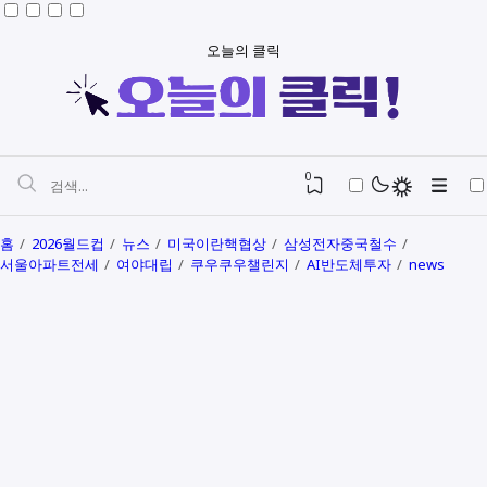
오늘의 클릭
0
홈
2026월드컵
뉴스
미국이란핵협상
삼성전자중국철수
서울아파트전세
여야대립
쿠우쿠우챌린지
AI반도체투자
news