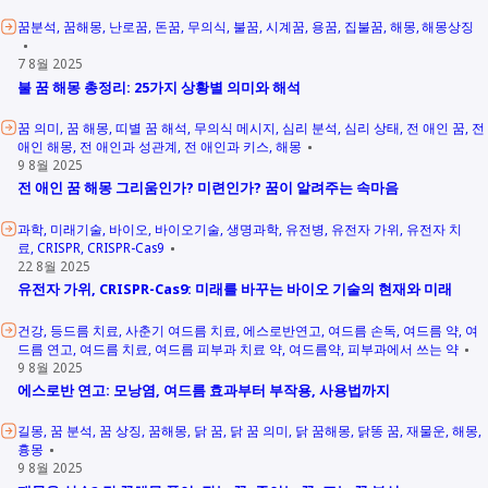
꿈분석
꿈해몽
난로꿈
돈꿈
무의식
불꿈
시계꿈
용꿈
집불꿈
해몽
해몽상징
7 8월 2025
불 꿈 해몽 총정리: 25가지 상황별 의미와 해석
꿈 의미
꿈 해몽
띠별 꿈 해석
무의식 메시지
심리 분석
심리 상태
전 애인 꿈
전
애인 해몽
전 애인과 성관계
전 애인과 키스
해몽
9 8월 2025
전 애인 꿈 해몽 그리움인가? 미련인가? 꿈이 알려주는 속마음
과학
미래기술
바이오
바이오기술
생명과학
유전병
유전자 가위
유전자 치
료
CRISPR
CRISPR-Cas9
22 8월 2025
유전자 가위, CRISPR-Cas9: 미래를 바꾸는 바이오 기술의 현재와 미래
건강
등드름 치료
사춘기 여드름 치료
에스로반연고
여드름 손독
여드름 약
여
드름 연고
여드름 치료
여드름 피부과 치료 약
여드름약
피부과에서 쓰는 약
9 8월 2025
에스로반 연고: 모낭염, 여드름 효과부터 부작용, 사용법까지
길몽
꿈 분석
꿈 상징
꿈해몽
닭 꿈
닭 꿈 의미
닭 꿈해몽
닭똥 꿈
재물운
해몽
흉몽
9 8월 2025