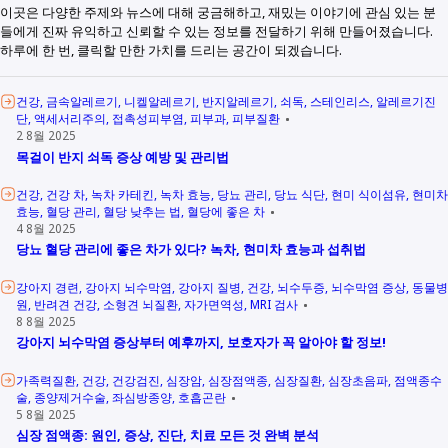
이곳은 다양한 주제와 뉴스에 대해 궁금해하고, 재밌는 이야기에 관심 있는 분
들에게 진짜 유익하고 신뢰할 수 있는 정보를 전달하기 위해 만들어졌습니다.
하루에 한 번, 클릭할 만한 가치를 드리는 공간이 되겠습니다.
건강
금속알레르기
니켈알레르기
반지알레르기
쇠독
스테인리스
알레르기진
단
액세서리주의
접촉성피부염
피부과
피부질환
2 8월 2025
목걸이 반지 쇠독 증상 예방 및 관리법
건강
건강 차
녹차 카테킨
녹차 효능
당뇨 관리
당뇨 식단
현미 식이섬유
현미차
효능
혈당 관리
혈당 낮추는 법
혈당에 좋은 차
4 8월 2025
당뇨 혈당 관리에 좋은 차가 있다? 녹차, 현미차 효능과 섭취법
강아지 경련
강아지 뇌수막염
강아지 질병
건강
뇌수두증
뇌수막염 증상
동물병
원
반려견 건강
소형견 뇌질환
자가면역성
MRI 검사
8 8월 2025
강아지 뇌수막염 증상부터 예후까지, 보호자가 꼭 알아야 할 정보!
가족력질환
건강
건강검진
심장암
심장점액종
심장질환
심장초음파
점액종수
술
종양제거수술
좌심방종양
호흡곤란
5 8월 2025
심장 점액종: 원인, 증상, 진단, 치료 모든 것 완벽 분석