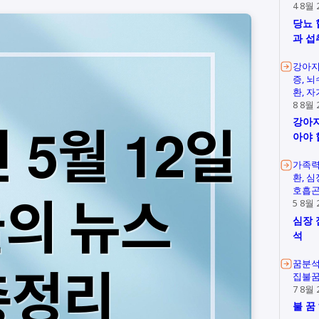
4 8월 
당뇨 
과 섭
강아지
증
뇌
환
자
8 8월 
강아지
아야 
가족
환
심
호흡
5 8월 
심장 
석
꿈분
집불
7 8월 
불 꿈