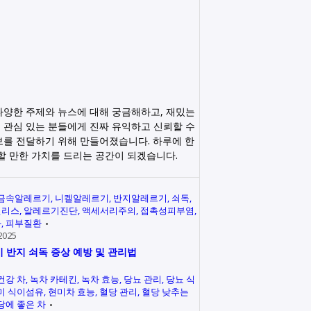
다양한 주제와 뉴스에 대해 궁금해하고, 재밌는
 관심 있는 분들에게 진짜 유익하고 신뢰할 수
보를 전달하기 위해 만들어졌습니다. 하루에 한
릭할 만한 가치를 드리는 공간이 되겠습니다.
금속알레르기
니켈알레르기
반지알레르기
쇠독
인리스
알레르기진단
액세서리주의
접촉성피부염
과
피부질환
2025
 반지 쇠독 증상 예방 및 관리법
건강 차
녹차 카테킨
녹차 효능
당뇨 관리
당뇨 식
미 식이섬유
현미차 효능
혈당 관리
혈당 낮추는
당에 좋은 차