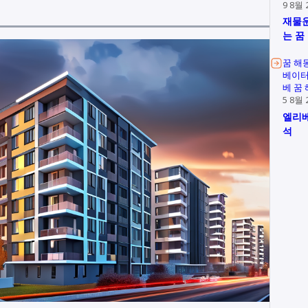
9 8월 
재물운
는 꿈
꿈 해
베이터
베 꿈
5 8월 
엘리베
석