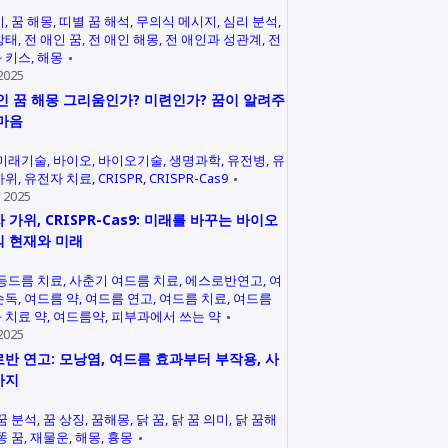
미
꿈 해몽
띠별 꿈 해석
무의식 메시지
심리 분석
상태
전 애인 꿈
전 애인 해몽
전 애인과 성관계
전
 키스
해몽
2025
인 꿈 해몽 그리움인가? 미련인가? 꿈이 알려주
마음
미래기술
바이오
바이오기술
생명과학
유전병
유
가위
유전자 치료
CRISPR
CRISPR-Cas9
 2025
 가위, CRISPR-Cas9: 미래를 바꾸는 바이오
 현재와 미래
등드름 치료
사춘기 여드름 치료
에스로반연고
여
손독
여드름 약
여드름 연고
여드름 치료
여드름
 치료 약
여드름약
피부과에서 쓰는 약
2025
반 연고: 모낭염, 여드름 효과부터 부작용, 사
까지
꿈 분석
꿈 상징
꿈해몽
닭 꿈
닭 꿈 의미
닭 꿈해
똥 꿈
재물운
해몽
흉몽