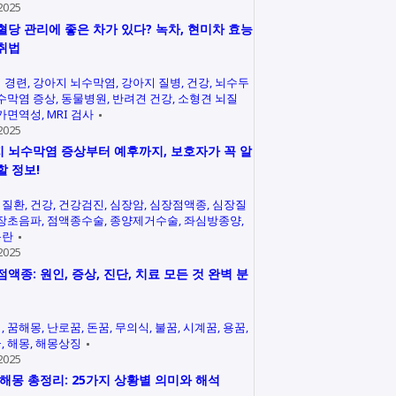
2025
혈당 관리에 좋은 차가 있다? 녹차, 현미차 효능
취법
 경련
강아지 뇌수막염
강아지 질병
건강
뇌수두
수막염 증상
동물병원
반려견 건강
소형견 뇌질
가면역성
MRI 검사
2025
 뇌수막염 증상부터 예후까지, 보호자가 꼭 알
할 정보!
력질환
건강
건강검진
심장암
심장점액종
심장질
장초음파
점액종수술
종양제거수술
좌심방종양
곤란
2025
점액종: 원인, 증상, 진단, 치료 모든 것 완벽 분
석
꿈해몽
난로꿈
돈꿈
무의식
불꿈
시계꿈
용꿈
꿈
해몽
해몽상징
2025
 해몽 총정리: 25가지 상황별 의미와 해석