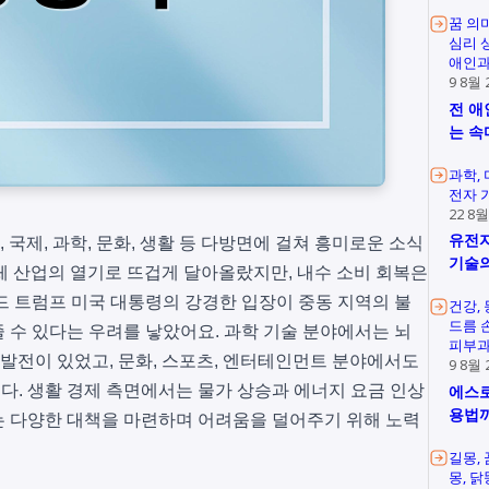
꿈 의
심리 
애인과
9 8월 
전 애
는 속
과학
전자 
22 8월
유전자
경제, 국제, 과학, 문화, 생활 등 다방면에 걸쳐 흥미로운 소식
기술의
도체 산업의 열기로 뜨겁게 달아올랐지만, 내수 소비 회복은
드 트럼프 미국 대통령의 강경한 입장이 중동 지역의 불
건강
드름 
 수 있다는 우려를 낳았어요. 과학 기술 분야에서는 뇌
피부과
인 발전이 있었고, 문화, 스포츠, 엔터테인먼트 분야에서도
9 8월 
. 생활 경제 측면에서는 물가 상승과 에너지 요금 인상
에스로
용법
는 다양한 대책을 마련하며 어려움을 덜어주기 위해 노력
길몽
몽
닭