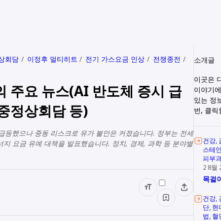
상회담
이정후 멀티히트
전기 가스요금 인상
전쟁종전
소개글
이곳은 
늘의 주요 뉴스(AI 반도체 증시 급
이야기에
있는 정
미중정상회담 등)
번, 클
시는 급등했으나 중동 리스크로 유가 불안은 커졌습니다. 정부는 전세
건강
지 요금 유예 대책을 발표했습니다. 정치, 경제, 과학 등 분야별
스테
피부
2 8월 
목걸이
건강
단
현
법
혈