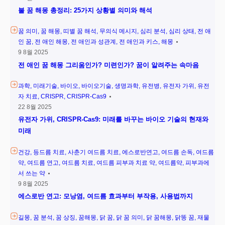
불 꿈 해몽 총정리: 25가지 상황별 의미와 해석
꿈 의미
꿈 해몽
띠별 꿈 해석
무의식 메시지
심리 분석
심리 상태
전 애
인 꿈
전 애인 해몽
전 애인과 성관계
전 애인과 키스
해몽
9 8월 2025
전 애인 꿈 해몽 그리움인가? 미련인가? 꿈이 알려주는 속마음
과학
미래기술
바이오
바이오기술
생명과학
유전병
유전자 가위
유전
자 치료
CRISPR
CRISPR-Cas9
22 8월 2025
유전자 가위, CRISPR-Cas9: 미래를 바꾸는 바이오 기술의 현재와
미래
건강
등드름 치료
사춘기 여드름 치료
에스로반연고
여드름 손독
여드름
약
여드름 연고
여드름 치료
여드름 피부과 치료 약
여드름약
피부과에
서 쓰는 약
9 8월 2025
에스로반 연고: 모낭염, 여드름 효과부터 부작용, 사용법까지
길몽
꿈 분석
꿈 상징
꿈해몽
닭 꿈
닭 꿈 의미
닭 꿈해몽
닭똥 꿈
재물