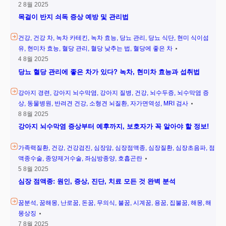
2 8월 2025
목걸이 반지 쇠독 증상 예방 및 관리법
건강
건강 차
녹차 카테킨
녹차 효능
당뇨 관리
당뇨 식단
현미 식이섬
유
현미차 효능
혈당 관리
혈당 낮추는 법
혈당에 좋은 차
4 8월 2025
당뇨 혈당 관리에 좋은 차가 있다? 녹차, 현미차 효능과 섭취법
강아지 경련
강아지 뇌수막염
강아지 질병
건강
뇌수두증
뇌수막염 증
상
동물병원
반려견 건강
소형견 뇌질환
자가면역성
MRI 검사
8 8월 2025
강아지 뇌수막염 증상부터 예후까지, 보호자가 꼭 알아야 할 정보!
가족력질환
건강
건강검진
심장암
심장점액종
심장질환
심장초음파
점
액종수술
종양제거수술
좌심방종양
호흡곤란
5 8월 2025
심장 점액종: 원인, 증상, 진단, 치료 모든 것 완벽 분석
꿈분석
꿈해몽
난로꿈
돈꿈
무의식
불꿈
시계꿈
용꿈
집불꿈
해몽
해
몽상징
7 8월 2025