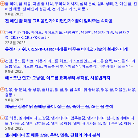
꿈 의미
꿈 해몽
띠별 꿈 해석
무의식 메시지
심리 분석
심리 상태
전 애인 꿈
전
애인 해몽
전 애인과 성관계
전 애인과 키스
해몽
9 8월 2025
전 애인 꿈 해몽 그리움인가? 미련인가? 꿈이 알려주는 속마음
과학
미래기술
바이오
바이오기술
생명과학
유전병
유전자 가위
유전자 치
료
CRISPR
CRISPR-Cas9
22 8월 2025
유전자 가위, CRISPR-Cas9: 미래를 바꾸는 바이오 기술의 현재와 미래
건강
등드름 치료
사춘기 여드름 치료
에스로반연고
여드름 손독
여드름 약
여
드름 연고
여드름 치료
여드름 피부과 치료 약
여드름약
피부과에서 쓰는 약
9 8월 2025
에스로반 연고: 모낭염, 여드름 효과부터 부작용, 사용법까지
길몽
꿈 분석
꿈 상징
꿈해몽
닭 꿈
닭 꿈 의미
닭 꿈해몽
닭똥 꿈
재물운
해몽
흉몽
9 8월 2025
재물운 상승? 닭 꿈해몽 풀이: 잡는 꿈, 죽이는 꿈, 쪼는 꿈 분석
꿈 해몽
엘리베이터 고장꿈
엘리베이터 멈추는꿈
엘리베이터 심리
엘리베이터
올라가는 꿈
엘베 갇히는꿈
엘베 꿈 해몽
엘베 내려가는 꿈
엘베 추락꿈
해몽
5 8월 2025
엘리베이터 꿈 해몽 상승, 추락, 멈춤, 갇힘의 의미 분석