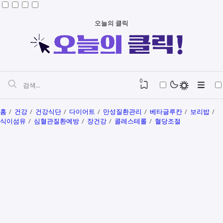
오늘의 클릭
0
홈
건강
건강식단
다이어트
만성질환관리
베타글루칸
보리밥
식이섬유
심혈관질환예방
장건강
콜레스테롤
혈당조절