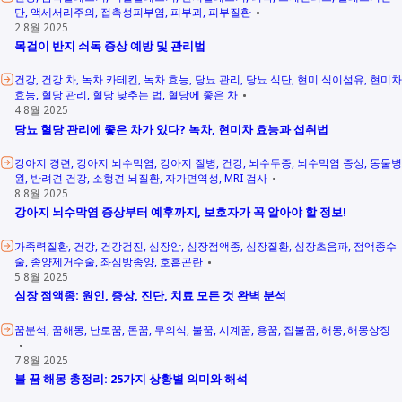
단
액세서리주의
접촉성피부염
피부과
피부질환
2 8월 2025
목걸이 반지 쇠독 증상 예방 및 관리법
건강
건강 차
녹차 카테킨
녹차 효능
당뇨 관리
당뇨 식단
현미 식이섬유
현미차
효능
혈당 관리
혈당 낮추는 법
혈당에 좋은 차
4 8월 2025
당뇨 혈당 관리에 좋은 차가 있다? 녹차, 현미차 효능과 섭취법
강아지 경련
강아지 뇌수막염
강아지 질병
건강
뇌수두증
뇌수막염 증상
동물병
원
반려견 건강
소형견 뇌질환
자가면역성
MRI 검사
8 8월 2025
강아지 뇌수막염 증상부터 예후까지, 보호자가 꼭 알아야 할 정보!
가족력질환
건강
건강검진
심장암
심장점액종
심장질환
심장초음파
점액종수
술
종양제거수술
좌심방종양
호흡곤란
5 8월 2025
심장 점액종: 원인, 증상, 진단, 치료 모든 것 완벽 분석
꿈분석
꿈해몽
난로꿈
돈꿈
무의식
불꿈
시계꿈
용꿈
집불꿈
해몽
해몽상징
7 8월 2025
불 꿈 해몽 총정리: 25가지 상황별 의미와 해석