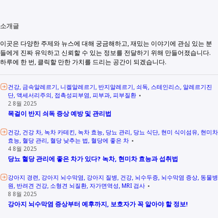
소개글
이곳은 다양한 주제와 뉴스에 대해 궁금해하고, 재밌는 이야기에 관심 있는 분
들에게 진짜 유익하고 신뢰할 수 있는 정보를 전달하기 위해 만들어졌습니다.
하루에 한 번, 클릭할 만한 가치를 드리는 공간이 되겠습니다.
건강
금속알레르기
니켈알레르기
반지알레르기
쇠독
스테인리스
알레르기진
단
액세서리주의
접촉성피부염
피부과
피부질환
2 8월 2025
목걸이 반지 쇠독 증상 예방 및 관리법
건강
건강 차
녹차 카테킨
녹차 효능
당뇨 관리
당뇨 식단
현미 식이섬유
현미차
효능
혈당 관리
혈당 낮추는 법
혈당에 좋은 차
4 8월 2025
당뇨 혈당 관리에 좋은 차가 있다? 녹차, 현미차 효능과 섭취법
강아지 경련
강아지 뇌수막염
강아지 질병
건강
뇌수두증
뇌수막염 증상
동물병
원
반려견 건강
소형견 뇌질환
자가면역성
MRI 검사
8 8월 2025
강아지 뇌수막염 증상부터 예후까지, 보호자가 꼭 알아야 할 정보!