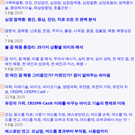
가족력질환
건강
건강검진
심장암
심장점액종
심장질환
심장초음파
점액종수
술
종양제거수술
좌심방종양
호흡곤란
5 8월 2025
심장 점액종: 원인, 증상, 진단, 치료 모든 것 완벽 분석
꿈분석
꿈해몽
난로꿈
돈꿈
무의식
불꿈
시계꿈
용꿈
집불꿈
해몽
해몽상징
7 8월 2025
불 꿈 해몽 총정리: 25가지 상황별 의미와 해석
꿈 의미
꿈 해몽
띠별 꿈 해석
무의식 메시지
심리 분석
심리 상태
전 애인 꿈
전
애인 해몽
전 애인과 성관계
전 애인과 키스
해몽
9 8월 2025
전 애인 꿈 해몽 그리움인가? 미련인가? 꿈이 알려주는 속마음
과학
미래기술
바이오
바이오기술
생명과학
유전병
유전자 가위
유전자 치
료
CRISPR
CRISPR-Cas9
22 8월 2025
유전자 가위, CRISPR-Cas9: 미래를 바꾸는 바이오 기술의 현재와 미래
건강
등드름 치료
사춘기 여드름 치료
에스로반연고
여드름 손독
여드름 약
여
드름 연고
여드름 치료
여드름 피부과 치료 약
여드름약
피부과에서 쓰는 약
9 8월 2025
에스로반 연고: 모낭염, 여드름 효과부터 부작용, 사용법까지