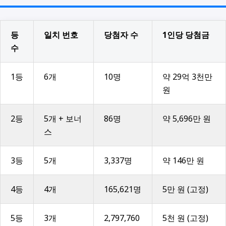
등
일치 번호
당첨자 수
1인당 당첨금
수
1등
6개
10명
약 29억 3천만
원
2등
5개 + 보너
86명
약 5,696만 원
스
3등
5개
3,337명
약 146만 원
4등
4개
165,621명
5만 원 (고정)
5등
3개
2,797,760
5천 원 (고정)