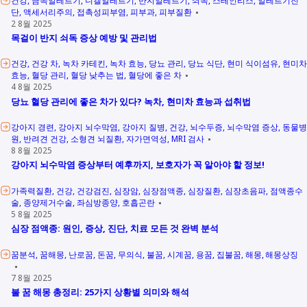
단
액세서리주의
접촉성피부염
피부과
피부질환
2 8월 2025
목걸이 반지 쇠독 증상 예방 및 관리법
건강
건강 차
녹차 카테킨
녹차 효능
당뇨 관리
당뇨 식단
현미 식이섬유
현미차
효능
혈당 관리
혈당 낮추는 법
혈당에 좋은 차
4 8월 2025
당뇨 혈당 관리에 좋은 차가 있다? 녹차, 현미차 효능과 섭취법
강아지 경련
강아지 뇌수막염
강아지 질병
건강
뇌수두증
뇌수막염 증상
동물병
원
반려견 건강
소형견 뇌질환
자가면역성
MRI 검사
8 8월 2025
강아지 뇌수막염 증상부터 예후까지, 보호자가 꼭 알아야 할 정보!
가족력질환
건강
건강검진
심장암
심장점액종
심장질환
심장초음파
점액종수
술
종양제거수술
좌심방종양
호흡곤란
5 8월 2025
심장 점액종: 원인, 증상, 진단, 치료 모든 것 완벽 분석
꿈분석
꿈해몽
난로꿈
돈꿈
무의식
불꿈
시계꿈
용꿈
집불꿈
해몽
해몽상징
7 8월 2025
불 꿈 해몽 총정리: 25가지 상황별 의미와 해석