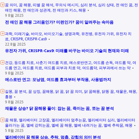
꿈 의미
꿈 해몽
띠별 꿈 해석
무의식 메시지
심리 분석
심리 상태
전 애인 꿈
전
애인 해몽
전 애인과 성관계
전 애인과 키스
해몽
9 8월 2025
전 애인 꿈 해몽 그리움인가? 미련인가? 꿈이 알려주는 속마음
과학
미래기술
바이오
바이오기술
생명과학
유전병
유전자 가위
유전자 치
료
CRISPR
CRISPR-Cas9
22 8월 2025
유전자 가위, CRISPR-Cas9: 미래를 바꾸는 바이오 기술의 현재와 미래
건강
등드름 치료
사춘기 여드름 치료
에스로반연고
여드름 손독
여드름 약
여
드름 연고
여드름 치료
여드름 피부과 치료 약
여드름약
피부과에서 쓰는 약
9 8월 2025
에스로반 연고: 모낭염, 여드름 효과부터 부작용, 사용법까지
길몽
꿈 분석
꿈 상징
꿈해몽
닭 꿈
닭 꿈 의미
닭 꿈해몽
닭똥 꿈
재물운
해몽
흉몽
9 8월 2025
재물운 상승? 닭 꿈해몽 풀이: 잡는 꿈, 죽이는 꿈, 쪼는 꿈 분석
꿈 해몽
엘리베이터 고장꿈
엘리베이터 멈추는꿈
엘리베이터 심리
엘리베이터
올라가는 꿈
엘베 갇히는꿈
엘베 꿈 해몽
엘베 내려가는 꿈
엘베 추락꿈
해몽
5 8월 2025
엘리베이터 꿈 해몽 상승, 추락, 멈춤, 갇힘의 의미 분석