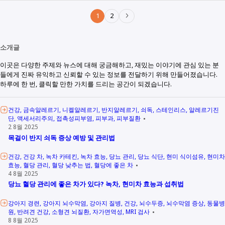
1
2
소개글
이곳은 다양한 주제와 뉴스에 대해 궁금해하고, 재밌는 이야기에 관심 있는 분
들에게 진짜 유익하고 신뢰할 수 있는 정보를 전달하기 위해 만들어졌습니다.
하루에 한 번, 클릭할 만한 가치를 드리는 공간이 되겠습니다.
건강
금속알레르기
니켈알레르기
반지알레르기
쇠독
스테인리스
알레르기진
단
액세서리주의
접촉성피부염
피부과
피부질환
2 8월 2025
목걸이 반지 쇠독 증상 예방 및 관리법
건강
건강 차
녹차 카테킨
녹차 효능
당뇨 관리
당뇨 식단
현미 식이섬유
현미차
효능
혈당 관리
혈당 낮추는 법
혈당에 좋은 차
4 8월 2025
당뇨 혈당 관리에 좋은 차가 있다? 녹차, 현미차 효능과 섭취법
강아지 경련
강아지 뇌수막염
강아지 질병
건강
뇌수두증
뇌수막염 증상
동물병
원
반려견 건강
소형견 뇌질환
자가면역성
MRI 검사
8 8월 2025