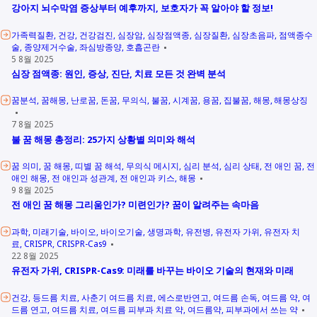
강아지 뇌수막염 증상부터 예후까지, 보호자가 꼭 알아야 할 정보!
가족력질환
건강
건강검진
심장암
심장점액종
심장질환
심장초음파
점액종수
술
종양제거수술
좌심방종양
호흡곤란
5 8월 2025
심장 점액종: 원인, 증상, 진단, 치료 모든 것 완벽 분석
꿈분석
꿈해몽
난로꿈
돈꿈
무의식
불꿈
시계꿈
용꿈
집불꿈
해몽
해몽상징
7 8월 2025
불 꿈 해몽 총정리: 25가지 상황별 의미와 해석
꿈 의미
꿈 해몽
띠별 꿈 해석
무의식 메시지
심리 분석
심리 상태
전 애인 꿈
전
애인 해몽
전 애인과 성관계
전 애인과 키스
해몽
9 8월 2025
전 애인 꿈 해몽 그리움인가? 미련인가? 꿈이 알려주는 속마음
과학
미래기술
바이오
바이오기술
생명과학
유전병
유전자 가위
유전자 치
료
CRISPR
CRISPR-Cas9
22 8월 2025
유전자 가위, CRISPR-Cas9: 미래를 바꾸는 바이오 기술의 현재와 미래
건강
등드름 치료
사춘기 여드름 치료
에스로반연고
여드름 손독
여드름 약
여
드름 연고
여드름 치료
여드름 피부과 치료 약
여드름약
피부과에서 쓰는 약