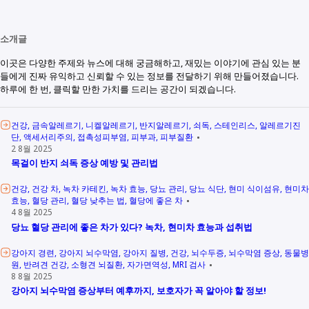
소개글
이곳은 다양한 주제와 뉴스에 대해 궁금해하고, 재밌는 이야기에 관심 있는 분
들에게 진짜 유익하고 신뢰할 수 있는 정보를 전달하기 위해 만들어졌습니다.
하루에 한 번, 클릭할 만한 가치를 드리는 공간이 되겠습니다.
건강
금속알레르기
니켈알레르기
반지알레르기
쇠독
스테인리스
알레르기진
단
액세서리주의
접촉성피부염
피부과
피부질환
2 8월 2025
목걸이 반지 쇠독 증상 예방 및 관리법
건강
건강 차
녹차 카테킨
녹차 효능
당뇨 관리
당뇨 식단
현미 식이섬유
현미차
효능
혈당 관리
혈당 낮추는 법
혈당에 좋은 차
4 8월 2025
당뇨 혈당 관리에 좋은 차가 있다? 녹차, 현미차 효능과 섭취법
강아지 경련
강아지 뇌수막염
강아지 질병
건강
뇌수두증
뇌수막염 증상
동물병
원
반려견 건강
소형견 뇌질환
자가면역성
MRI 검사
8 8월 2025
강아지 뇌수막염 증상부터 예후까지, 보호자가 꼭 알아야 할 정보!