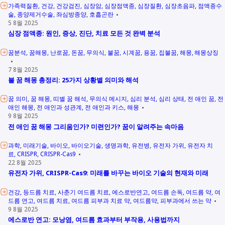
가족력질환
건강
건강검진
심장암
심장점액종
심장질환
심장초음파
점액종수
술
종양제거수술
좌심방종양
호흡곤란
5 8월 2025
심장 점액종: 원인, 증상, 진단, 치료 모든 것 완벽 분석
꿈분석
꿈해몽
난로꿈
돈꿈
무의식
불꿈
시계꿈
용꿈
집불꿈
해몽
해몽상징
7 8월 2025
불 꿈 해몽 총정리: 25가지 상황별 의미와 해석
꿈 의미
꿈 해몽
띠별 꿈 해석
무의식 메시지
심리 분석
심리 상태
전 애인 꿈
전
애인 해몽
전 애인과 성관계
전 애인과 키스
해몽
9 8월 2025
전 애인 꿈 해몽 그리움인가? 미련인가? 꿈이 알려주는 속마음
과학
미래기술
바이오
바이오기술
생명과학
유전병
유전자 가위
유전자 치
료
CRISPR
CRISPR-Cas9
22 8월 2025
유전자 가위, CRISPR-Cas9: 미래를 바꾸는 바이오 기술의 현재와 미래
건강
등드름 치료
사춘기 여드름 치료
에스로반연고
여드름 손독
여드름 약
여
드름 연고
여드름 치료
여드름 피부과 치료 약
여드름약
피부과에서 쓰는 약
9 8월 2025
에스로반 연고: 모낭염, 여드름 효과부터 부작용, 사용법까지