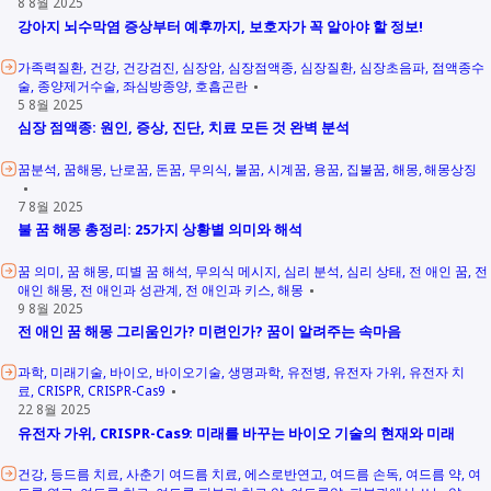
8 8월 2025
강아지 뇌수막염 증상부터 예후까지, 보호자가 꼭 알아야 할 정보!
가족력질환
건강
건강검진
심장암
심장점액종
심장질환
심장초음파
점액종수
술
종양제거수술
좌심방종양
호흡곤란
5 8월 2025
심장 점액종: 원인, 증상, 진단, 치료 모든 것 완벽 분석
꿈분석
꿈해몽
난로꿈
돈꿈
무의식
불꿈
시계꿈
용꿈
집불꿈
해몽
해몽상징
7 8월 2025
불 꿈 해몽 총정리: 25가지 상황별 의미와 해석
꿈 의미
꿈 해몽
띠별 꿈 해석
무의식 메시지
심리 분석
심리 상태
전 애인 꿈
전
애인 해몽
전 애인과 성관계
전 애인과 키스
해몽
9 8월 2025
전 애인 꿈 해몽 그리움인가? 미련인가? 꿈이 알려주는 속마음
과학
미래기술
바이오
바이오기술
생명과학
유전병
유전자 가위
유전자 치
료
CRISPR
CRISPR-Cas9
22 8월 2025
유전자 가위, CRISPR-Cas9: 미래를 바꾸는 바이오 기술의 현재와 미래
건강
등드름 치료
사춘기 여드름 치료
에스로반연고
여드름 손독
여드름 약
여