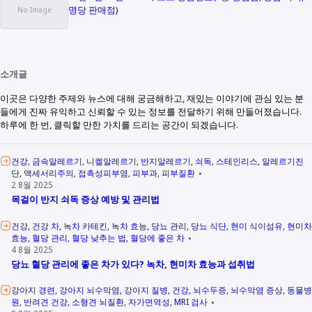
명당 판매점)
소개글
이곳은 다양한 주제와 뉴스에 대해 궁금해하고, 재밌는 이야기에 관심 있는 분
들에게 진짜 유익하고 신뢰할 수 있는 정보를 전달하기 위해 만들어졌습니다.
하루에 한 번, 클릭할 만한 가치를 드리는 공간이 되겠습니다.
건강
금속알레르기
니켈알레르기
반지알레르기
쇠독
스테인리스
알레르기진
단
액세서리주의
접촉성피부염
피부과
피부질환
2 8월 2025
목걸이 반지 쇠독 증상 예방 및 관리법
건강
건강 차
녹차 카테킨
녹차 효능
당뇨 관리
당뇨 식단
현미 식이섬유
현미차
효능
혈당 관리
혈당 낮추는 법
혈당에 좋은 차
4 8월 2025
당뇨 혈당 관리에 좋은 차가 있다? 녹차, 현미차 효능과 섭취법
강아지 경련
강아지 뇌수막염
강아지 질병
건강
뇌수두증
뇌수막염 증상
동물병
원
반려견 건강
소형견 뇌질환
자가면역성
MRI 검사