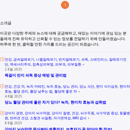
1
소개글
이곳은 다양한 주제와 뉴스에 대해 궁금해하고, 재밌는 이야기에 관심 있는 분
들에게 진짜 유익하고 신뢰할 수 있는 정보를 전달하기 위해 만들어졌습니다.
하루에 한 번, 클릭할 만한 가치를 드리는 공간이 되겠습니다.
건강
금속알레르기
니켈알레르기
반지알레르기
쇠독
스테인리스
알레르기진
단
액세서리주의
접촉성피부염
피부과
피부질환
2 8월 2025
목걸이 반지 쇠독 증상 예방 및 관리법
건강
건강 차
녹차 카테킨
녹차 효능
당뇨 관리
당뇨 식단
현미 식이섬유
현미차
효능
혈당 관리
혈당 낮추는 법
혈당에 좋은 차
4 8월 2025
당뇨 혈당 관리에 좋은 차가 있다? 녹차, 현미차 효능과 섭취법
강아지 경련
강아지 뇌수막염
강아지 질병
건강
뇌수두증
뇌수막염 증상
동물병
원
반려견 건강
소형견 뇌질환
자가면역성
MRI 검사
8 8월 2025
강아지 뇌수막염 증상부터 예후까지, 보호자가 꼭 알아야 할 정보!