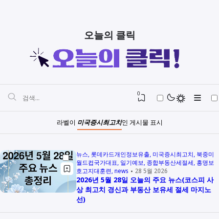
오늘의 클릭
0
라벨이
미국증시최고치
인 게시물 표시
뉴스
롯데카드개인정보유출
미국증시최고치
북중미
월드컵국가대표
일기예보
종합부동산세절세
홍명보
호고지대훈련
news
28 5월 2026
2026년 5월 28일 오늘의 주요 뉴스(코스피 사
상 최고치 경신과 부동산 보유세 절세 마지노
선)