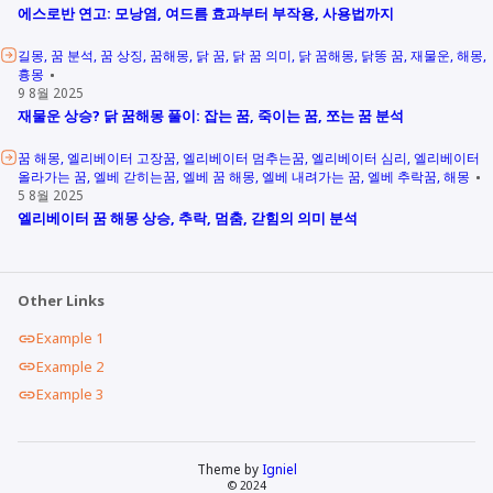
에스로반 연고: 모낭염, 여드름 효과부터 부작용, 사용법까지
길몽
꿈 분석
꿈 상징
꿈해몽
닭 꿈
닭 꿈 의미
닭 꿈해몽
닭똥 꿈
재물운
해몽
흉몽
9 8월 2025
재물운 상승? 닭 꿈해몽 풀이: 잡는 꿈, 죽이는 꿈, 쪼는 꿈 분석
꿈 해몽
엘리베이터 고장꿈
엘리베이터 멈추는꿈
엘리베이터 심리
엘리베이터
올라가는 꿈
엘베 갇히는꿈
엘베 꿈 해몽
엘베 내려가는 꿈
엘베 추락꿈
해몽
5 8월 2025
엘리베이터 꿈 해몽 상승, 추락, 멈춤, 갇힘의 의미 분석
Other Links
Example 1
Example 2
Example 3
Theme by
Igniel
© 2024