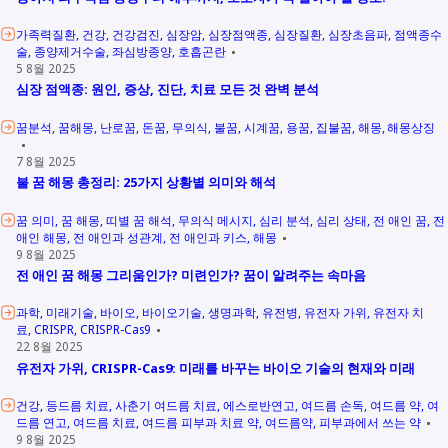
가족력질환
건강
건강검진
심장암
심장점액종
심장질환
심장초음파
점액종수
술
종양제거수술
좌심방종양
호흡곤란
5 8월 2025
심장 점액종: 원인, 증상, 진단, 치료 모든 것 완벽 분석
꿈분석
꿈해몽
난로꿈
돈꿈
무의식
불꿈
시계꿈
용꿈
집불꿈
해몽
해몽상징
7 8월 2025
불 꿈 해몽 총정리: 25가지 상황별 의미와 해석
꿈 의미
꿈 해몽
띠별 꿈 해석
무의식 메시지
심리 분석
심리 상태
전 애인 꿈
전
애인 해몽
전 애인과 성관계
전 애인과 키스
해몽
9 8월 2025
전 애인 꿈 해몽 그리움인가? 미련인가? 꿈이 알려주는 속마음
과학
미래기술
바이오
바이오기술
생명과학
유전병
유전자 가위
유전자 치
료
CRISPR
CRISPR-Cas9
22 8월 2025
유전자 가위, CRISPR-Cas9: 미래를 바꾸는 바이오 기술의 현재와 미래
건강
등드름 치료
사춘기 여드름 치료
에스로반연고
여드름 손독
여드름 약
여
드름 연고
여드름 치료
여드름 피부과 치료 약
여드름약
피부과에서 쓰는 약
9 8월 2025