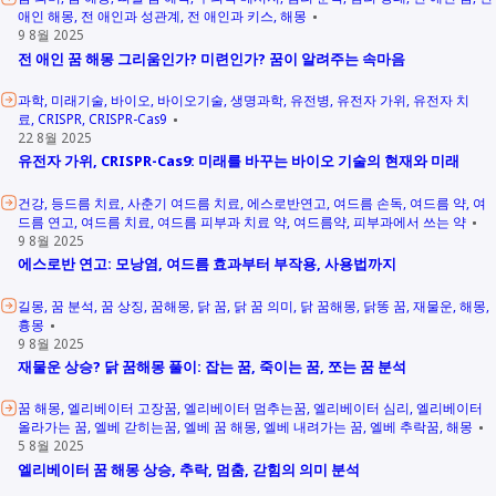
애인 해몽
전 애인과 성관계
전 애인과 키스
해몽
9 8월 2025
전 애인 꿈 해몽 그리움인가? 미련인가? 꿈이 알려주는 속마음
과학
미래기술
바이오
바이오기술
생명과학
유전병
유전자 가위
유전자 치
료
CRISPR
CRISPR-Cas9
22 8월 2025
유전자 가위, CRISPR-Cas9: 미래를 바꾸는 바이오 기술의 현재와 미래
건강
등드름 치료
사춘기 여드름 치료
에스로반연고
여드름 손독
여드름 약
여
드름 연고
여드름 치료
여드름 피부과 치료 약
여드름약
피부과에서 쓰는 약
9 8월 2025
에스로반 연고: 모낭염, 여드름 효과부터 부작용, 사용법까지
길몽
꿈 분석
꿈 상징
꿈해몽
닭 꿈
닭 꿈 의미
닭 꿈해몽
닭똥 꿈
재물운
해몽
흉몽
9 8월 2025
재물운 상승? 닭 꿈해몽 풀이: 잡는 꿈, 죽이는 꿈, 쪼는 꿈 분석
꿈 해몽
엘리베이터 고장꿈
엘리베이터 멈추는꿈
엘리베이터 심리
엘리베이터
올라가는 꿈
엘베 갇히는꿈
엘베 꿈 해몽
엘베 내려가는 꿈
엘베 추락꿈
해몽
5 8월 2025
엘리베이터 꿈 해몽 상승, 추락, 멈춤, 갇힘의 의미 분석