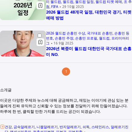
미 월드컵
월드컵
월드컵 일정
월드컵 티켓 예매
조 추
첨
FIFA
29 10월 2025
2026 월드컵 48개국 일정, 대한민국 경기, 티켓
예매 방법
2026 월드컵 손흥민 수상
국가대표 손흥민
손흥민 등
번호
손흥민 주장
손흥민 프로필
월드컵
프리미어리
그
16 9월 2025
2026년 북중미 월드컵 대한민국 국가대표 손흥
미 NO.
1
소개글
이곳은 다양한 주제와 뉴스에 대해 궁금해하고, 재밌는 이야기에 관심 있는 분
들에게 진짜 유익하고 신뢰할 수 있는 정보를 전달하기 위해 만들어졌습니다.
하루에 한 번, 클릭할 만한 가치를 드리는 공간이 되겠습니다.
건강
금속알레르기
니켈알레르기
반지알레르기
쇠독
스테인리스
알레르기진
단
액세서리주의
접촉성피부염
피부과
피부질환