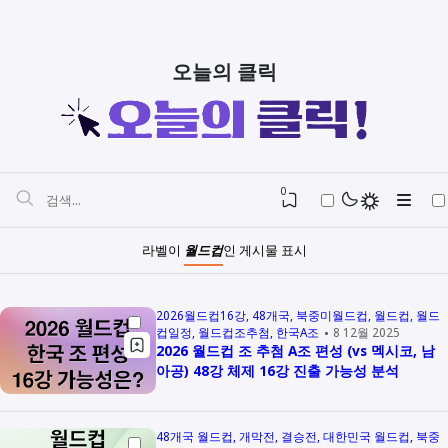
오늘의 클릭
0
라벨이
월드컵
인 게시물 표시
2026월드컵16강
48개국
북중미월드컵
월드컵
월드
컵일정
월드컵조추첨
한국A조
8 12월 2025
2026 월드컵 조 추첨 A조 편성 (vs 멕시코, 남
아공) 48강 체제 16강 진출 가능성 분석
48개국 월드컵
개막전
결승전
대한민국 월드컵
북중