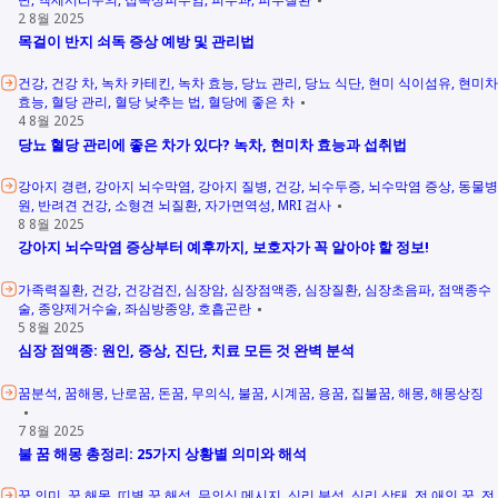
2 8월 2025
목걸이 반지 쇠독 증상 예방 및 관리법
건강
건강 차
녹차 카테킨
녹차 효능
당뇨 관리
당뇨 식단
현미 식이섬유
현미차
효능
혈당 관리
혈당 낮추는 법
혈당에 좋은 차
4 8월 2025
당뇨 혈당 관리에 좋은 차가 있다? 녹차, 현미차 효능과 섭취법
강아지 경련
강아지 뇌수막염
강아지 질병
건강
뇌수두증
뇌수막염 증상
동물병
원
반려견 건강
소형견 뇌질환
자가면역성
MRI 검사
8 8월 2025
강아지 뇌수막염 증상부터 예후까지, 보호자가 꼭 알아야 할 정보!
가족력질환
건강
건강검진
심장암
심장점액종
심장질환
심장초음파
점액종수
술
종양제거수술
좌심방종양
호흡곤란
5 8월 2025
심장 점액종: 원인, 증상, 진단, 치료 모든 것 완벽 분석
꿈분석
꿈해몽
난로꿈
돈꿈
무의식
불꿈
시계꿈
용꿈
집불꿈
해몽
해몽상징
7 8월 2025
불 꿈 해몽 총정리: 25가지 상황별 의미와 해석
꿈 의미
꿈 해몽
띠별 꿈 해석
무의식 메시지
심리 분석
심리 상태
전 애인 꿈
전