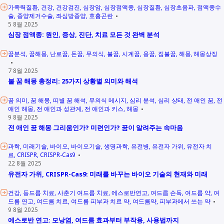
가족력질환
건강
건강검진
심장암
심장점액종
심장질환
심장초음파
점액종수
술
종양제거수술
좌심방종양
호흡곤란
5 8월 2025
심장 점액종: 원인, 증상, 진단, 치료 모든 것 완벽 분석
꿈분석
꿈해몽
난로꿈
돈꿈
무의식
불꿈
시계꿈
용꿈
집불꿈
해몽
해몽상징
7 8월 2025
불 꿈 해몽 총정리: 25가지 상황별 의미와 해석
꿈 의미
꿈 해몽
띠별 꿈 해석
무의식 메시지
심리 분석
심리 상태
전 애인 꿈
전
애인 해몽
전 애인과 성관계
전 애인과 키스
해몽
9 8월 2025
전 애인 꿈 해몽 그리움인가? 미련인가? 꿈이 알려주는 속마음
과학
미래기술
바이오
바이오기술
생명과학
유전병
유전자 가위
유전자 치
료
CRISPR
CRISPR-Cas9
22 8월 2025
유전자 가위, CRISPR-Cas9: 미래를 바꾸는 바이오 기술의 현재와 미래
건강
등드름 치료
사춘기 여드름 치료
에스로반연고
여드름 손독
여드름 약
여
드름 연고
여드름 치료
여드름 피부과 치료 약
여드름약
피부과에서 쓰는 약
9 8월 2025
에스로반 연고: 모낭염, 여드름 효과부터 부작용, 사용법까지