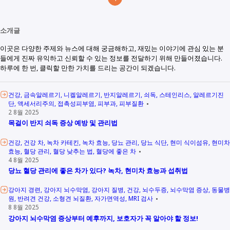
소개글
이곳은 다양한 주제와 뉴스에 대해 궁금해하고, 재밌는 이야기에 관심 있는 분
들에게 진짜 유익하고 신뢰할 수 있는 정보를 전달하기 위해 만들어졌습니다.
하루에 한 번, 클릭할 만한 가치를 드리는 공간이 되겠습니다.
건강
금속알레르기
니켈알레르기
반지알레르기
쇠독
스테인리스
알레르기진
단
액세서리주의
접촉성피부염
피부과
피부질환
2 8월 2025
목걸이 반지 쇠독 증상 예방 및 관리법
건강
건강 차
녹차 카테킨
녹차 효능
당뇨 관리
당뇨 식단
현미 식이섬유
현미차
효능
혈당 관리
혈당 낮추는 법
혈당에 좋은 차
4 8월 2025
당뇨 혈당 관리에 좋은 차가 있다? 녹차, 현미차 효능과 섭취법
강아지 경련
강아지 뇌수막염
강아지 질병
건강
뇌수두증
뇌수막염 증상
동물병
원
반려견 건강
소형견 뇌질환
자가면역성
MRI 검사
8 8월 2025
강아지 뇌수막염 증상부터 예후까지, 보호자가 꼭 알아야 할 정보!