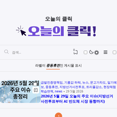
오늘의 클릭
0
라벨이
중동휴전
인 게시물 표시
급발진증명책임
기름값 하락
뉴스
문고가차도
일기예
보
중동휴전
지방선거사전투표
트리플감소
현장체험
학습면책
news
29 5월 2026
2026년 5월 29일 오늘의 주요 이슈(지방선거
사전투표부터 AI 반도체 시장 동향까지)
1