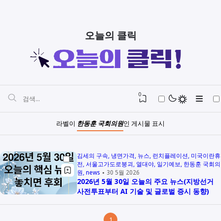
오늘의 클릭
0
라벨이
한동훈 국회의원
인 게시물 표시
김세의 구속
냉면가격
뉴스
런치플레이션
미국이란휴
전
서울고가도로붕괴
열대야
일기예보
한동훈 국회의
원
news
30 5월 2026
2026년 5월 30일 오늘의 주요 뉴스(지방선거
사전투표부터 AI 기술 및 글로벌 증시 동향)
1