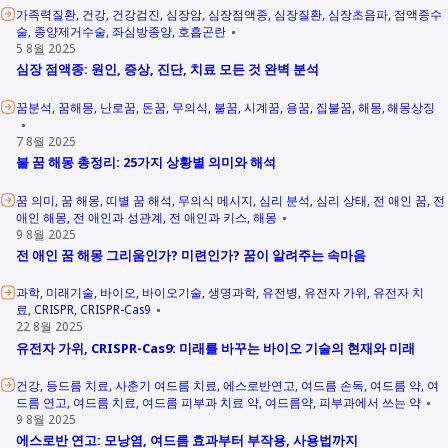
가족력질환
건강
건강검진
심장암
심장점액종
심장질환
심장초음파
점액종수
술
종양제거수술
좌심방종양
호흡곤란
5 8월 2025
심장 점액종: 원인, 증상, 진단, 치료 모든 것 완벽 분석
꿈분석
꿈해몽
난로꿈
돈꿈
무의식
불꿈
시계꿈
용꿈
집불꿈
해몽
해몽상징
7 8월 2025
불 꿈 해몽 총정리: 25가지 상황별 의미와 해석
꿈 의미
꿈 해몽
띠별 꿈 해석
무의식 메시지
심리 분석
심리 상태
전 애인 꿈
전
애인 해몽
전 애인과 성관계
전 애인과 키스
해몽
9 8월 2025
전 애인 꿈 해몽 그리움인가? 미련인가? 꿈이 알려주는 속마음
과학
미래기술
바이오
바이오기술
생명과학
유전병
유전자 가위
유전자 치
료
CRISPR
CRISPR-Cas9
22 8월 2025
유전자 가위, CRISPR-Cas9: 미래를 바꾸는 바이오 기술의 현재와 미래
건강
등드름 치료
사춘기 여드름 치료
에스로반연고
여드름 손독
여드름 약
여
드름 연고
여드름 치료
여드름 피부과 치료 약
여드름약
피부과에서 쓰는 약
9 8월 2025
에스로반 연고: 모낭염, 여드름 효과부터 부작용, 사용법까지