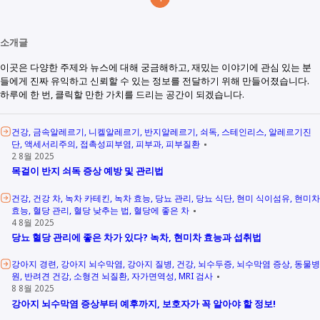
소개글
이곳은 다양한 주제와 뉴스에 대해 궁금해하고, 재밌는 이야기에 관심 있는 분
들에게 진짜 유익하고 신뢰할 수 있는 정보를 전달하기 위해 만들어졌습니다.
하루에 한 번, 클릭할 만한 가치를 드리는 공간이 되겠습니다.
건강
금속알레르기
니켈알레르기
반지알레르기
쇠독
스테인리스
알레르기진
단
액세서리주의
접촉성피부염
피부과
피부질환
2 8월 2025
목걸이 반지 쇠독 증상 예방 및 관리법
건강
건강 차
녹차 카테킨
녹차 효능
당뇨 관리
당뇨 식단
현미 식이섬유
현미차
효능
혈당 관리
혈당 낮추는 법
혈당에 좋은 차
4 8월 2025
당뇨 혈당 관리에 좋은 차가 있다? 녹차, 현미차 효능과 섭취법
강아지 경련
강아지 뇌수막염
강아지 질병
건강
뇌수두증
뇌수막염 증상
동물병
원
반려견 건강
소형견 뇌질환
자가면역성
MRI 검사
8 8월 2025
강아지 뇌수막염 증상부터 예후까지, 보호자가 꼭 알아야 할 정보!