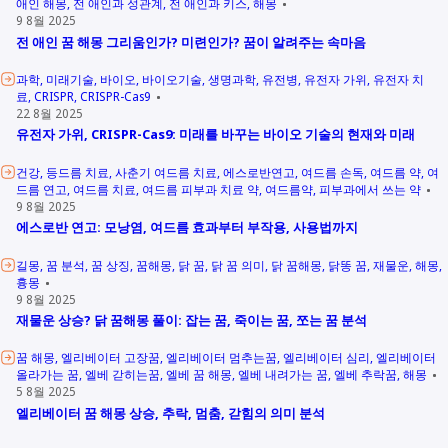
애인 해몽
전 애인과 성관계
전 애인과 키스
해몽
9 8월 2025
전 애인 꿈 해몽 그리움인가? 미련인가? 꿈이 알려주는 속마음
과학
미래기술
바이오
바이오기술
생명과학
유전병
유전자 가위
유전자 치
료
CRISPR
CRISPR-Cas9
22 8월 2025
유전자 가위, CRISPR-Cas9: 미래를 바꾸는 바이오 기술의 현재와 미래
건강
등드름 치료
사춘기 여드름 치료
에스로반연고
여드름 손독
여드름 약
여
드름 연고
여드름 치료
여드름 피부과 치료 약
여드름약
피부과에서 쓰는 약
9 8월 2025
에스로반 연고: 모낭염, 여드름 효과부터 부작용, 사용법까지
길몽
꿈 분석
꿈 상징
꿈해몽
닭 꿈
닭 꿈 의미
닭 꿈해몽
닭똥 꿈
재물운
해몽
흉몽
9 8월 2025
재물운 상승? 닭 꿈해몽 풀이: 잡는 꿈, 죽이는 꿈, 쪼는 꿈 분석
꿈 해몽
엘리베이터 고장꿈
엘리베이터 멈추는꿈
엘리베이터 심리
엘리베이터
올라가는 꿈
엘베 갇히는꿈
엘베 꿈 해몽
엘베 내려가는 꿈
엘베 추락꿈
해몽
5 8월 2025
엘리베이터 꿈 해몽 상승, 추락, 멈춤, 갇힘의 의미 분석