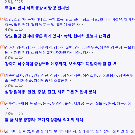
2 8월 2025
목걸이 반지 쇠독 증상 예방 및 관리법
건강
건강 차
녹차 카테킨
녹차 효능
당뇨 관리
당뇨 식단
현미 식이섬유
현미차
효능
혈당 관리
혈당 낮추는 법
혈당에 좋은 차
4 8월 2025
당뇨 혈당 관리에 좋은 차가 있다? 녹차, 현미차 효능과 섭취법
강아지 경련
강아지 뇌수막염
강아지 질병
건강
뇌수두증
뇌수막염 증상
동물병
원
반려견 건강
소형견 뇌질환
자가면역성
MRI 검사
8 8월 2025
강아지 뇌수막염 증상부터 예후까지, 보호자가 꼭 알아야 할 정보!
가족력질환
건강
건강검진
심장암
심장점액종
심장질환
심장초음파
점액종수
술
종양제거수술
좌심방종양
호흡곤란
5 8월 2025
심장 점액종: 원인, 증상, 진단, 치료 모든 것 완벽 분석
꿈분석
꿈해몽
난로꿈
돈꿈
무의식
불꿈
시계꿈
용꿈
집불꿈
해몽
해몽상징
7 8월 2025
불 꿈 해몽 총정리: 25가지 상황별 의미와 해석
꿈 의미
꿈 해몽
띠별 꿈 해석
무의식 메시지
심리 분석
심리 상태
전 애인 꿈
전