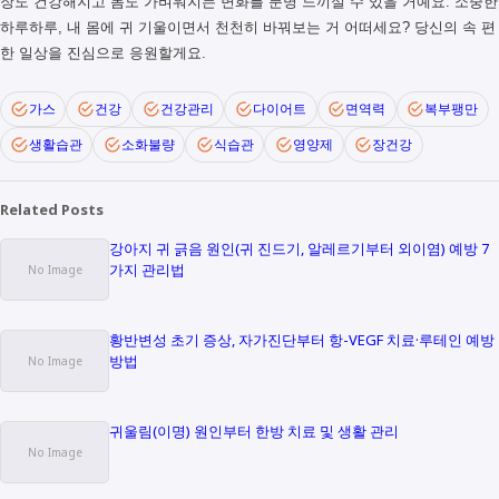
장도 건강해지고 몸도 가벼워지는 변화를 분명 느끼실 수 있을 거예요. 소중한
하루하루, 내 몸에 귀 기울이면서 천천히 바꿔보는 거 어떠세요? 당신의 속 편
한 일상을 진심으로 응원할게요.
가스
건강
건강관리
다이어트
면역력
복부팽만
생활습관
소화불량
식습관
영양제
장건강
Related Posts
강아지 귀 긁음 원인(귀 진드기, 알레르기부터 외이염) 예방 7
가지 관리법
황반변성 초기 증상, 자가진단부터 항-VEGF 치료·루테인 예방
방법
귀울림(이명) 원인부터 한방 치료 및 생활 관리